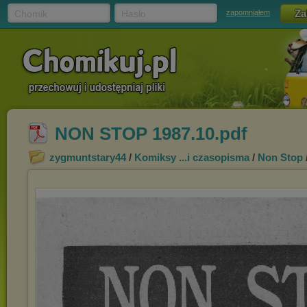
Chomik
Hasło
zapomniałem
NON STOP 1987.10.pdf
zygmuntstary44
/
Komiksy ...i czasopisma
/
Non Stop