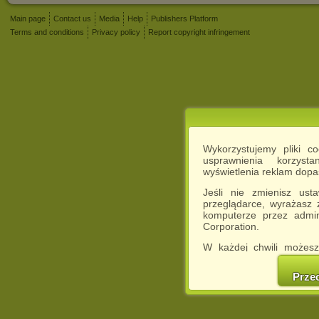
Main page
Contact us
Media
Help
Publishers Platform
Terms and conditions
Privacy policy
Report copyright infringement
Wykorzystujemy pliki c
usprawnienia korzyst
wyświetlenia reklam dop
Jeśli nie zmienisz ust
przeglądarce, wyrażasz
komputerze przez admin
Corporation.
W każdej chwili możesz
cookies w swojej przeglą
w naszej Pol
Prze
http://chomikuj.pl/Polity
Jednocześnie informuje
może spowodować ogr