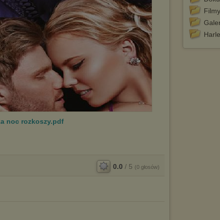
Film
Galer
Harl
za noc rozkoszy.pdf
0.0
/
5
(
0
głosów)