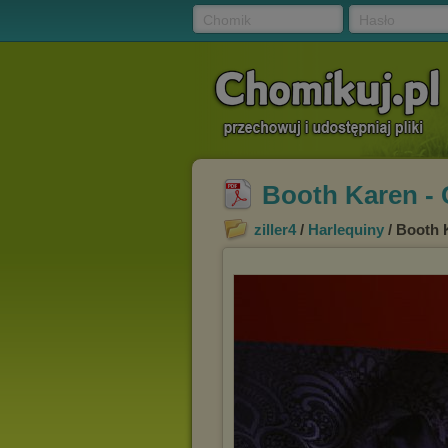
Chomik
Hasło
Booth Karen - 
ziller4
/
Harlequiny
/ Booth 