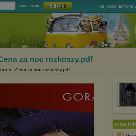
Nie masz jeszcze
zapomniałem
Cena za noc rozkoszy.pdf
Karen - Cena za noc rozkoszy.pdf
Inne fol
Doku