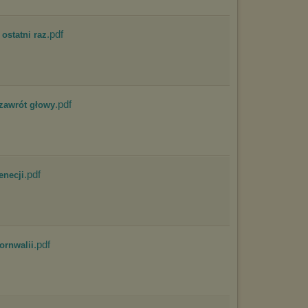
marketingowych).
Wyrażenie sprzeciwu spowoduje, że wyświetlana Ci reklama nie
będzie dopasowana do Twoich preferencji, a będzie to reklama
.pdf
ostatni raz
wyświetlona przypadkowo.
Istnieje możliwość zmiany ustawień przeglądarki internetowej w
sposób uniemożliwiający przechowywanie plików cookies na
urządzeniu końcowym. Można również usunąć pliki cookies,
dokonując odpowiednich zmian w ustawieniach przeglądarki
internetowej.
.pdf
zawrót głowy
Pełną informację na ten temat znajdziesz pod adresem
http://chomikuj.pl/PolitykaPrywatnosci.aspx
.
.pdf
enecji
.pdf
ornwalii