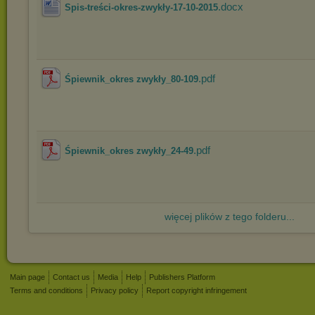
.docx
Spis-treści-okres-zwykły-17-10-2015
.pdf
Śpiewnik_okres zwykły_80-109
.pdf
Śpiewnik_okres zwykły_24-49
więcej plików z tego folderu...
Main page
Contact us
Media
Help
Publishers Platform
Terms and conditions
Privacy policy
Report copyright infringement