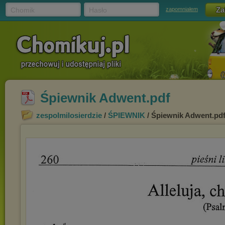
Chomik
Hasło
zapomniałem
Śpiewnik Adwent.pdf
zespolmilosierdzie
/
ŚPIEWNIK
/ Śpiewnik Adwent.pd