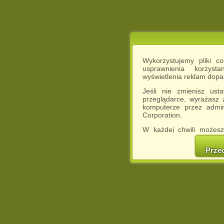
Wykorzystujemy pliki c
usprawnienia korzyst
wyświetlenia reklam dop
Jeśli nie zmienisz ust
przeglądarce, wyrażasz
komputerze przez admin
Corporation.
W każdej chwili możesz
cookies w swojej przeglą
w naszej Pol
Prze
http://chomikuj.pl/Polity
Jednocześnie informuje
może spowodować ogr
Chomikuj.pl.
W przypadku braku twojej
prosimy o opuszczenie se
Wykorzystanie plików c