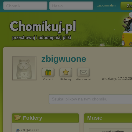
Chomik
Hasło
zapomniałem
zbigwuone
widziany: 17.12.2
Prezent
Ulubiony
Wiadomość
Szukaj plików na tym chomiku
Foldery
Music
zbigwuone
sortuj według: