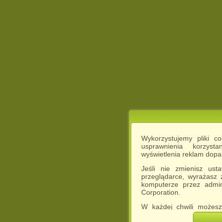
Wykorzystujemy pliki c
usprawnienia korzyst
wyświetlenia reklam dop
Jeśli nie zmienisz ust
przeglądarce, wyrażasz
komputerze przez admin
Corporation.
W każdej chwili możesz
cookies w swojej przeglą