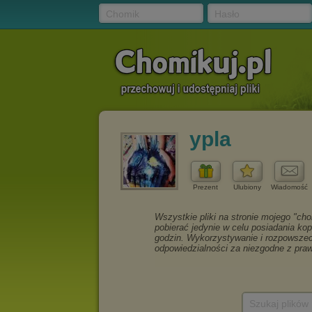
Chomik
Hasło
ypla
Prezent
Ulubiony
Wiadomość
Szukaj plików