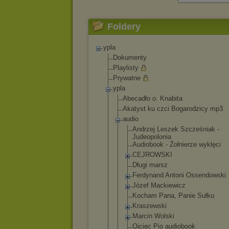
Foldery
ypla
Dokumenty
Playlisty
Prywatne
ypla
Abecadło o. Knabita
Akatyst ku czci Bogarodzicy mp3
audio
Andrzej Leszek Szcześniak -
Judeopoloni
a
Audiobook - Żołnierze wyklęci
CEJROWSKI
Długi marsz
Ferdynand Antoni Ossendowski
Józef Mackiewicz
Kocham Pana, Panie Sułku
Kraszewski
Marcin Wolski
Ojciec Pio audiobook