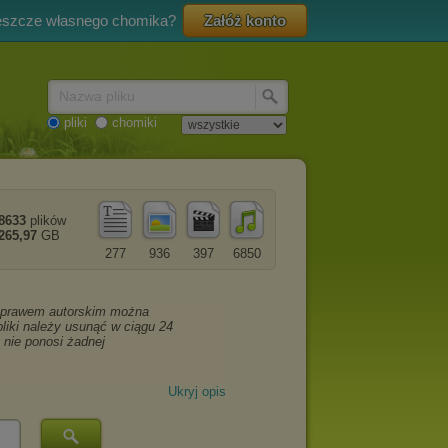
eszcze własnego chomika?
Załóż konto
Nazwa pliku
pliki
chomiki
8633
plików
265,97
GB
277
936
397
6850
Ukryj opis