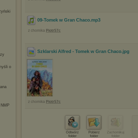
zyński
09-Tomek w Gran Chaco
.mp3
z chomika
Piotr57c
Szklarski Alfred - Tomek w Gran Chaco
.jpg
szy
yśli o
Pana
z chomika
Piotr57c
u NMP
Odtwórz
Pobierz
Zachomikuj
folder
folder
folder