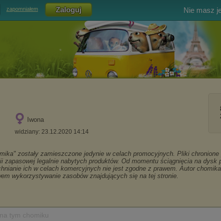
Nie masz j
zapomniałem
Iwona
widziany: 23.12.2020 14:14
 na tym chomiku