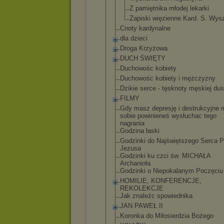
Z pamiętnika młodej lekarki
Zapiski więzienne Kard. S. Wys
Cnoty kardynalne
dla dzieci
Droga Krzyżowa
DUCH ŚWIĘTY
Duchowośc kobiety
Duchowośc kobiety i mężczyzny
Dzikie serce - tęsknoty męskiej du
FILMY
Gdy masz depresję i destrukcyjne m
sobie powinieneś wysłuchac tego
nagrania
Godzina łaski
Godzinki do Najświętszego Serca 
Jezusa
Godzinki ku czci św. MICHAŁA
Archanioła
Godzinki o Niepokalanym Poczęci
HOMILIE, KONFERENCJE,
REKOLEKCJE
Jak znaleźc spowiednika
JAN PAWEŁ II
Koronka do Miłosierdzia Bożego