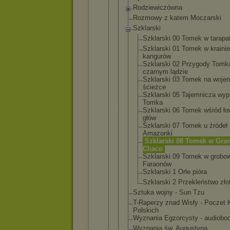
Rodziewiczó
wna
Rozmowy z katem Moczarski
Szklarski
Szklarsk
i 00 Tomek w tarapa
Szklarsk
i 01 Tomek w krainie
kangurów
Szklarsk
i 02 Przygody Tomk
czarnym lądzie
Szklarsk
i 03 Tomek na wojen
ścieżce
Szklarsk
i 05 Tajemnic
za wyp
Tomka
Szklarsk
i 06 Tomek wśród ł
głów
Szklarsk
i 07 Tomek u źródeł
Amazonki
Szklarsk
i 08 Tomek w Gra
Chaco
Szklarsk
i 09 Tomek w grobo
Faraonów
Szklarsk
i 1 Orle pióra
Szklarsk
i 2 Przekleń
stwo zło
Sztuka wojny - Sun Tzu
T-Raperzy znad Wisły - Poczet 
Polskich
Wyznania Egzorcysty - audiobo
Wyznania św. Augustyna