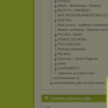
KSIĄŻKI
Miłośc - Małżeństwo - Rodzina
MISTYCY I PROROCY
MOC BŁOGOSŁAWIEŃST
WA OJC
MUZYKA
Neal Lozano - modlitwa o uwolnieni
Norbert Lechleitner - Witaminy dla 
POLSKA, ŚWIAT
POMOC DUCHOWA
PSYCHOLOGIA
Rodzaje samotności
Różaniec
Rozmowy z Ojcem Krąpcem
różne
SAKRAMENTY
Tajemnica szczęścia mp3
zachomikowane
zachomikowane gify na różne okazje
Ostatnio pobierane pliki