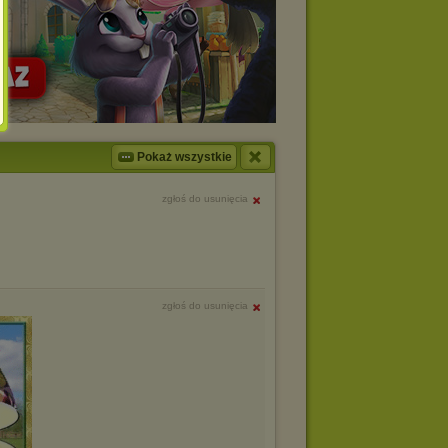
Pokaż wszystkie
zgłoś do usunięcia
zgłoś do usunięcia