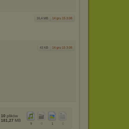
16,4 MB
14 gru 15 3:08
43 KB
14 gru 15 3:08
10
plików
181,27
MB
9
0
1
0