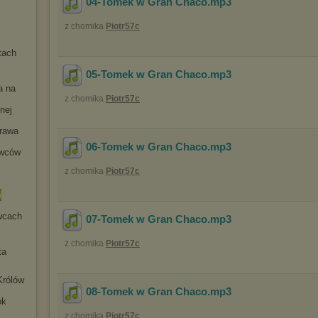
04-Tomek w Gran Chaco
.mp3
z chomika
Piotr57c
ta
ch
05-Tomek w Gran Chaco
.mp3
a na
z chomika
Piotr57c
nej
rawa
06-Tomek w Gran Chaco
.mp3
owców
z chomika
Piotr57c
n
wca
ch
07-Tomek w Gran Chaco
.mp3
z chomika
Piotr57c
ta
Królów
08-Tomek w Gran Chaco
.mp3
ok
z chomika
Piotr57c