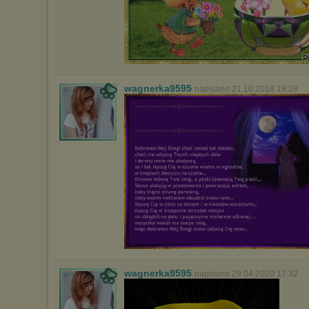
wagnerka9595
napisano 21.10.2018 19:28
wagnerka9595
napisano 29.04.2020 17:32