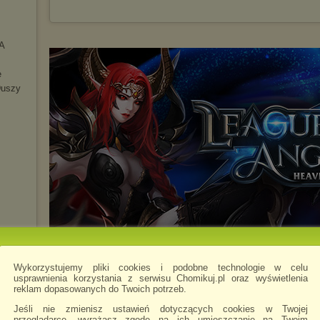
A
e
Duszy
Wykorzystujemy pliki cookies i podobne technologie w celu
usprawnienia korzystania z serwisu Chomikuj.pl oraz wyświetlenia
reklam dopasowanych do Twoich potrzeb.
Jeśli nie zmienisz ustawień dotyczących cookies w Twojej
przeglądarce, wyrażasz zgodę na ich umieszczanie na Twoim