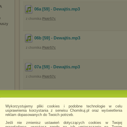
A
06a [59] - Dewajtis
.mp3
e
z chomika
Piotr57c
Duszy
06b [59] - Dewajtis
.mp3
z chomika
Piotr57c
07a [59] - Dewajtis
.mp3
z chomika
Piotr57c
07b [59] - Dewajtis
.mp3
z chomika
Piotr57c
Wykorzystujemy pliki cookies i podobne technologie w celu
usprawnienia korzystania z serwisu Chomikuj.pl oraz wyświetlenia
reklam dopasowanych do Twoich potrzeb.
Jeśli nie zmienisz ustawień dotyczących cookies w Twojej
08a [59] - Dewajtis
.mp3
przeglądarce, wyrażasz zgodę na ich umieszczanie na Twoim