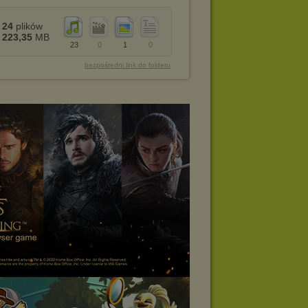
24
plików
223,35
MB
23
0
1
0
bezpośredni link do folderu