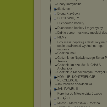
Cnoty kardynalne
dla dzieci
Droga Krzyżowa
DUCH ŚWIĘTY
Duchowośc kobiety
Duchowośc kobiety i mężczyzny
Dzikie serce - tęsknoty męskiej du
FILMY
Gdy masz depresję i destrukcyjne m
sobie powinieneś wysłuchac tego
nagrania
Godzina łaski
Godzinki do Najświętszego Serca 
Jezusa
Godzinki ku czci św. MICHAŁA
Archanioła
Godzinki o Niepokalanym Poczęci
HOMILIE, KONFERENCJE,
REKOLEKCJE
Jak znaleźc spowiednika
JAN PAWEŁ II
Koronka do Miłosierdzia Bożego
KSIĄŻKI
Miłośc - Małżeństwo - Rodzina