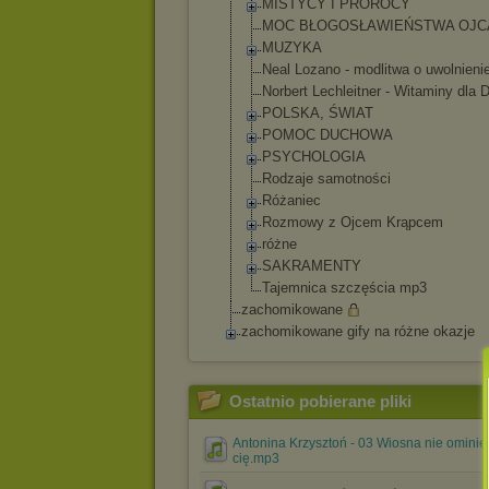
MISTYCY I PROROCY
MOC BŁOGOSŁAWIEŃST
WA OJC
MUZYKA
Neal Lozano - modlitwa o uwolnieni
Norbert Lechleitner - Witaminy dla 
POLSKA, ŚWIAT
POMOC DUCHOWA
PSYCHOLOGIA
Rodzaje samotności
Różaniec
Rozmowy z Ojcem Krąpcem
różne
SAKRAMENTY
Tajemnica szczęścia mp3
zachomikowane
zachomikowane gify na różne okazje
Ostatnio pobierane pliki
Antonina Krzysztoń - 03 Wiosna nie ominie
cię.mp3