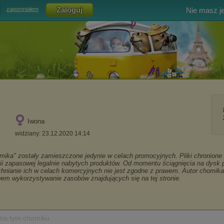
Nie masz j
zapomniałem
Iwona
widziany: 23.12.2020 14:14
 na tym chomiku