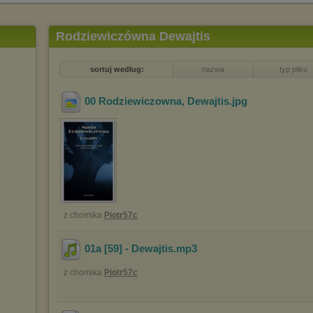
Rodziewiczówna Dewajtis
sortuj według:
nazwa
typ pliku
00 Rodziewiczowna, Dewajtis
.jpg
z chomika
Piotr57c
01a [59] - Dewajtis
.mp3
z chomika
Piotr57c