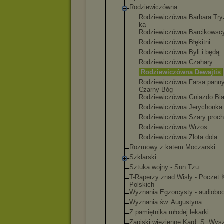
Rodziewiczó
wna
Rodziewi
czówna Barbara Try
ka
Rodziewi
czówna Barcikow
sc
Rodziewi
czówna Błękitni
Rodziewi
czówna Byli i będą
Rodziewi
czówna Czahary
Rodziewi
czówna Dewajtis
Rodziewi
czówna Farsa panny
Czarny Bóg
Rodziewi
czówna Gniazdo Bia
Rodziewi
czówna Jerychon
ka
Rodziewi
czówna Szary proch
Rodziewi
czówna Wrzos
Rodziewi
czówna Złota dola
Rozmowy z katem Moczarski
Szklarski
Sztuka wojny - Sun Tzu
T-Raperzy znad Wisły - Poczet 
Polskich
Wyznania Egzorcysty - audiobo
Wyznania św. Augustyna
Z pamiętnika młodej lekarki
Zapiski więzienne Kard. S. Wys