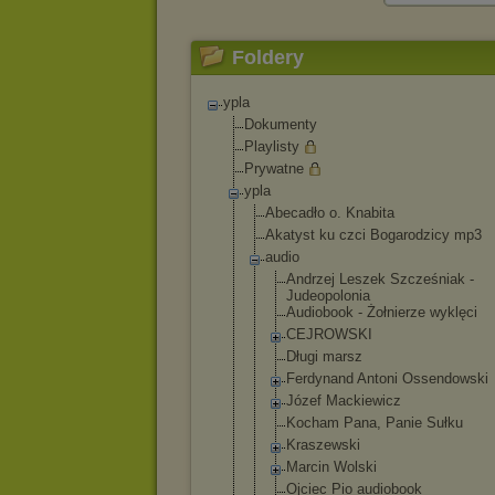
Foldery
ypla
Dokumenty
Playlisty
Prywatne
ypla
Abecadło o. Knabita
Akatyst ku czci Bogarodzicy mp3
audio
Andrzej Leszek Szcześniak -
Judeopoloni
a
Audiobook - Żołnierze wyklęci
CEJROWSKI
Długi marsz
Ferdynand Antoni Ossendowski
Józef Mackiewicz
Kocham Pana, Panie Sułku
Kraszewski
Marcin Wolski
Ojciec Pio audiobook