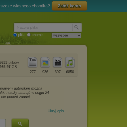
eszcze własnego chomika?
Załóż konto
Nazwa pliku
pliki
chomiki
8633
plików
265,97
GB
277
936
397
6850
Ukryj opis