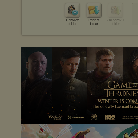
Odtwórz
Pobierz
Zachomikuj
folder
folder
folder