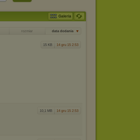
Galeria
rozmiar
data dodania
15 KB
14 gru 15 2:53
10,1 MB
14 gru 15 2:53