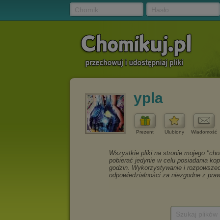
Chomik
Hasło
ypla
Prezent
Ulubiony
Wiadomość
Szukaj plików