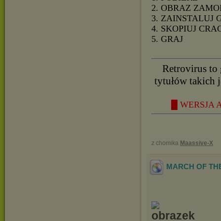
2. OBRAZ ZAMO
3. ZAINSTALUJ 
4. SKOPIUJ CRA
5. GRAJ
Retrovirus to
tytułów takich 
█ WERSJA A
z chomika
Maassive-X
MARCH OF THE 