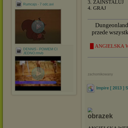
3. ZAINSTALUJ
Rumcajs - 7 odc.avi
4. GRAJ
Dungeonland 
przede wszystk
█ ANGIELSKA 
DENNIS - POWIEM CI
JEDNO.rmvb
zachomikowany
Impire [ 2013 