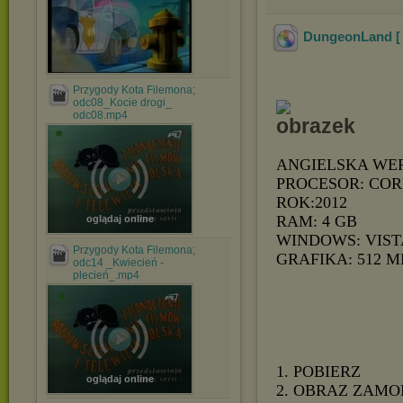
DungeonLand [ 
Przygody Kota Filemona;
odc08_Kocie drogi_
odc08.mp4
ANGIELSKA WE
PROCESOR: CORE
ROK:2012
RAM: 4 GB
oglądaj online
WINDOWS: VIST
Przygody Kota Filemona;
GRAFIKA: 512 M
odc14 _Kwiecień -
plecień_.mp4
1. POBIERZ
oglądaj online
2. OBRAZ ZAMO