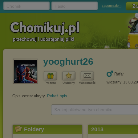
Chomik
Hasło
zapomniałem
yooghurt26
Rafał
widziany: 13.03.2
Prezent
Ulubiony
Wiadomość
Opis został ukryty.
Pokaż opis
Szukaj plików na tym chomiku
Foldery
2013