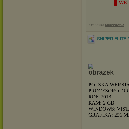
█ WER
z chomika
Maassive-X
SNIPER ELITE 
POLSKA WERSJ
PROCESOR: COR
ROK:2013
RAM: 2 GB
WINDOWS: VISTA
GRAFIKA: 256 M