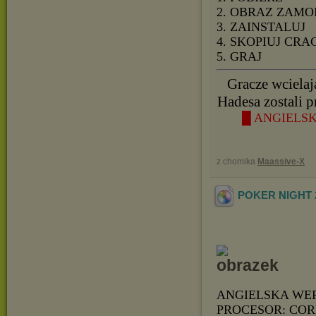
2. OBRAZ ZAMO
3. ZAINSTALUJ
4. SKOPIUJ CRA
5. GRAJ
Gracze wcielaj
Hadesa zostali 
█ ANGIELSK
z chomika
Maassive-X
POKER NIGHT 2 
ANGIELSKA WE
PROCESOR: CORE