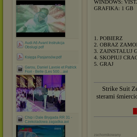
WINDOWS: VIST
GRAFIKA: 1 GB
1. POBIERZ
Audi A6 Avant Instrukcja
2. OBRAZ ZAMO
Obslugi.pdf
3. ZAINSTALUJ 
4. SKOPIUJ CRA
Księga Pasjansów.pdf
5. GRAJ
Garou, Daniel Lavoie et Patrick
Fiori - Belle (Les 500....avi
Strike Suit Z
sterami śmierci
█
Chip i Dale Brygada RR 31 -
Czekoladowa zagadka.avi
zachomikowany