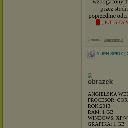
wzbogaconych
przez studi
poprzednie odci
█ [ POLSKA 
z chomika
Maassive-X
ALIEN SPIDY [ 
ANGIELSKA WE
PROCESOR: COR
ROK:2013
RAM: 1 GB
WINDOWS: XP/V
GRAFIKA: 1 GB