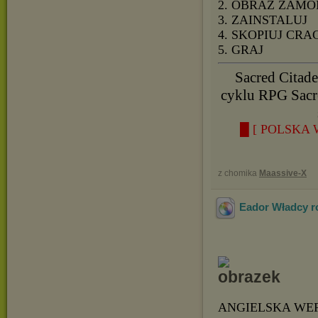
2. OBRAZ ZAMO
3. ZAINSTALUJ
4. SKOPIUJ CRA
5. GRAJ
Sacred Citade
cyklu RPG Sacr
█ [ POLSKA 
z chomika
Maassive-X
Eador Władcy ro
ANGIELSKA WE