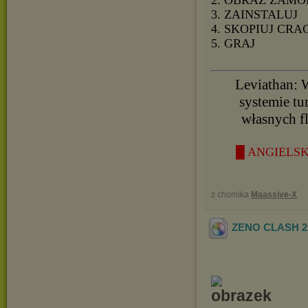
3. ZAINSTALUJ
4. SKOPIUJ CRA
5. GRAJ
Leviathan: 
systemie tu
własnych fl
█ ANGIELSK
z chomika
Maassive-X
ZENO CLASH 2 