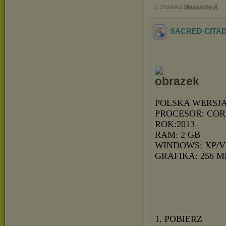
z chomika
Maassive-X
SACRED CITADE
POLSKA WERSJ
PROCESOR: COR
ROK:2013
RAM: 2 GB
WINDOWS: XP/VI
GRAFIKA: 256 M
1. POBIERZ