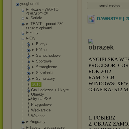
yooghurt26
sortuj według:
► Różne - WARTO
ZOBACZYĆ!!!
► Seriale
DAWNSTAR [ 2
► TEATR - ponad 230
sztuk z opisami
►Filmy
►Gry
► Bijatyki
► Różne
► Samochodowe
ANGIELSKA WE
► Sportowe
PROCESOR: COR
► Strategiczne
ROK:2012
► Strzelanki
RAM: 2 GB
► Symulatory
WINDOWS: XP/V
2013
GRAFIKA: 512 M
Gry Logiczne + Ukryte
Obiekty
Gry na PSP
Przygodowe
Wędkarskie
Wojenne
1. POBIERZ
►Programy
2. OBRAZ ZAMO
►Tapety i wygaszacze