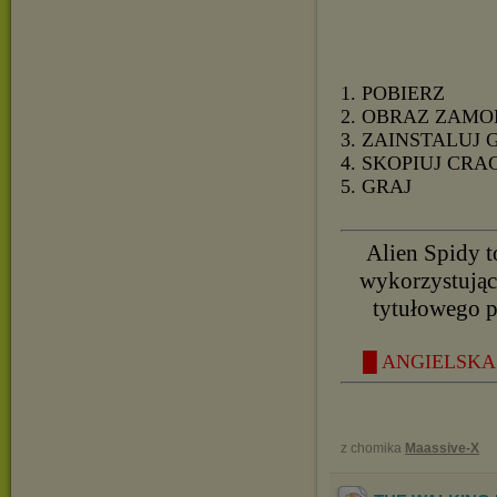
1. POBIERZ
2. OBRAZ ZAMO
3. ZAINSTALUJ 
4. SKOPIUJ CRA
5. GRAJ
Alien Spidy t
wykorzystując
tytułowego p
█ ANGIELSKA 
z chomika
Maassive-X