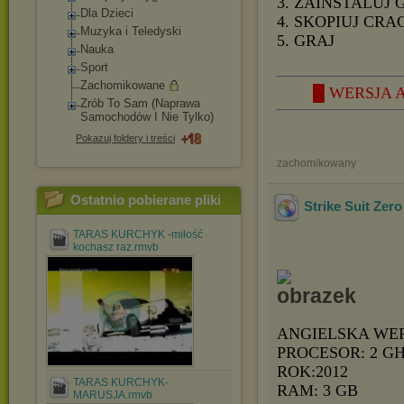
3. ZAINSTALUJ 
Dla Dzieci
4. SKOPIUJ CRA
Muzyka i Teledyski
5. GRAJ
Nauka
Sport
Zachomikowane
█ WERSJA A
Zrób To Sam (Naprawa
Samochodów I Nie Tylko)
Pokazuj foldery i treści
zachomikowany
Ostatnio pobierane pliki
Strike Suit Zer
TARAS KURCHYK -miłość
kochasz raz.rmvb
ANGIELSKA WE
PROCESOR: 2 GH
ROK:2012
TARAS KURCHYK-
RAM: 3 GB
MARUSJA.rmvb