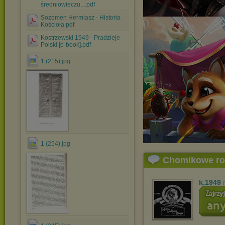
średniowieczu....pdf
Sozomen Hermiasz - Historia
Kościoła.pdf
Kostrzewski 1949 - Pradzieje
Polski [e-book].pdf
1 (215).jpg
1 (254).jpg
Chomikowe r
k.1949