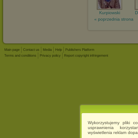
Kurpiowski
D
« poprzednia strona
Main page
Contact us
Media
Help
Publishers Platform
Terms and conditions
Privacy policy
Report copyright infringement
Wykorzystujemy pliki c
usprawnienia korzyst
wyświetlenia reklam dop