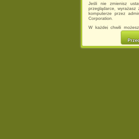
Jeśli nie zmienisz ust
przeglądarce, wyrażasz
komputerze przez admin
Corporation.
W każdej chwili możesz
cookies w swojej przeglą
w naszej Pol
Prze
http://chomikuj.pl/Polity
Jednocześnie informuje
może spowodować ogr
Chomikuj.pl.
W przypadku braku twojej
prosimy o opuszczenie se
Wykorzystanie plików c
(dostosowanie reklam do
działań marketingowych).
Wyrażenie sprzeciwu spo
będzie dopasowana do Tw
wyświetlona przypadkowo
Istnieje możliwość zmian
sposób uniemożliwiając
urządzeniu końcowym. M
dokonując odpowiednich