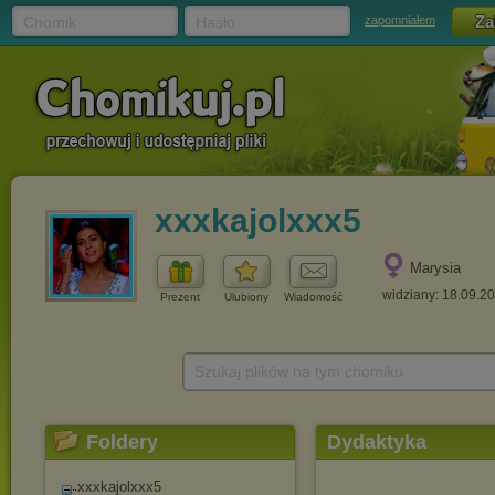
Chomik
Hasło
zapomniałem
xxxkajolxxx5
Marysia
widziany: 18.09.2
Prezent
Ulubiony
Wiadomość
Szukaj plików na tym chomiku
Foldery
Dydaktyka
xxxkajolxxx5