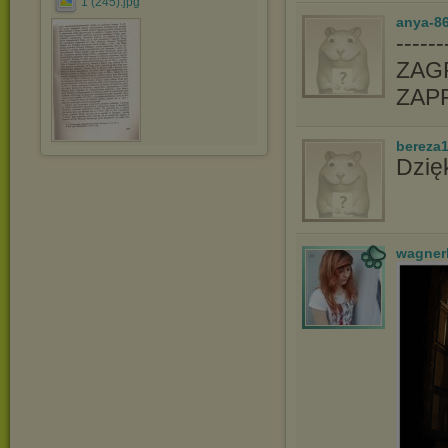
1 (245).jpg
anya-86
-----
ZAGR
ZAP
bereza
Dzię
wagner