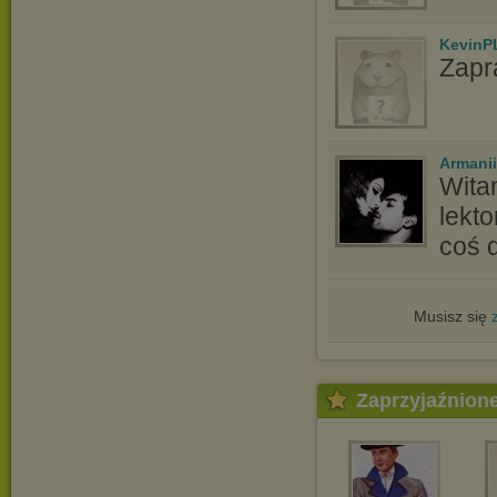
KevinP
Zapr
Armani
Wita
lekt
coś 
Musisz się
Zaprzyjaźnion