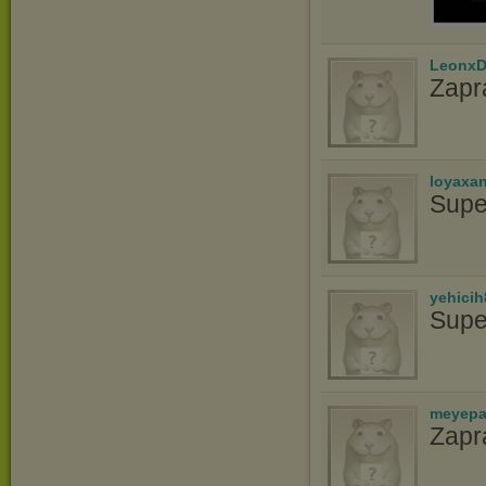
LeonxD
Zapr
loyaxa
Supe
yehicih
Supe
meyepa
Zapr