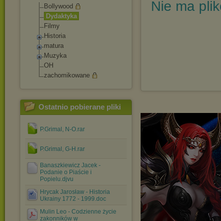
Nie ma pli
Bollywood
Dydaktyka
Filmy
Historia
matura
Muzyka
OH
zachomikowane
Ostatnio pobierane pliki
P.Grimal, N-O.rar
P.Grimal, G-H.rar
Banaszkiewicz Jacek -
Podanie o Piaście i
Popielu.djvu
Hrycak Jarosław - Historia
Ukrainy 1772 - 1999.doc
Mulin Leo - Codzienne życie
zakonników w