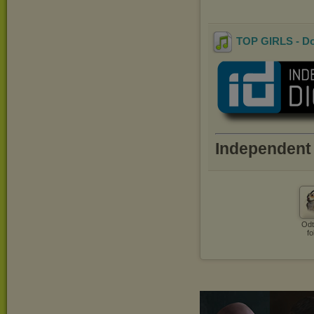
TOP GIRLS - Do
Independent 
Odt
fo