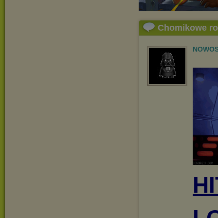
Chomikowe r
NOWOS
H