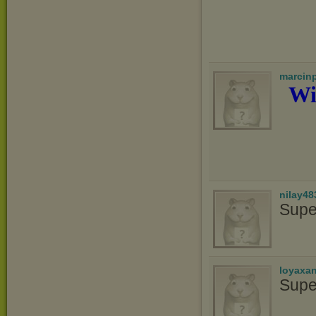
marcin
Wi
nilay48
Supe
loyaxa
Supe