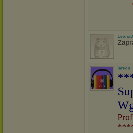
LeonxD
Zapr
larson
**
Su
Wg
Prof
***