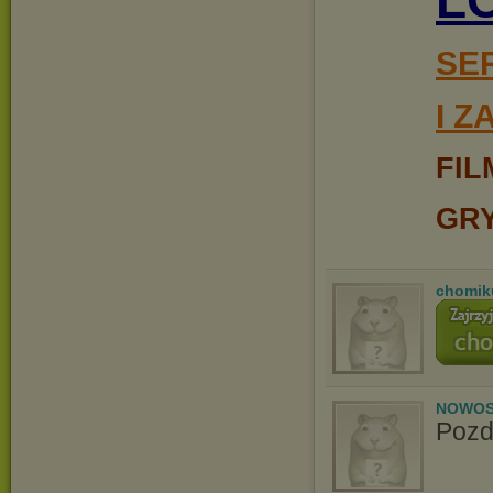
L
SE
I 
FIL
GR
chomik
NOWOS
Pozd