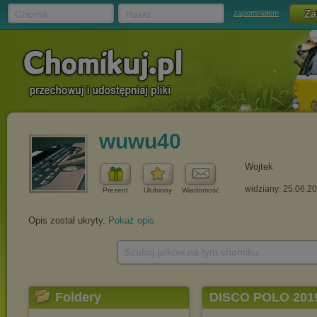
Chomik
Hasło
zapomniałem
wuwu40
Wojtek
widziany: 25.06.2
Prezent
Ulubiony
Wiadomość
Opis został ukryty.
Pokaż opis
Szukaj plików na tym chomiku
Foldery
DISCO POLO 201