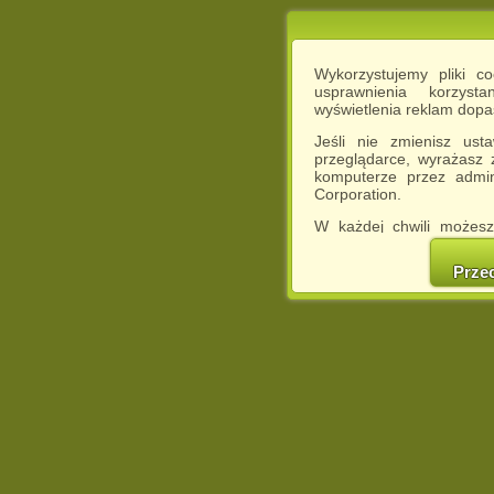
Wykorzystujemy pliki c
usprawnienia korzyst
wyświetlenia reklam dop
Jeśli nie zmienisz ust
przeglądarce, wyrażasz
komputerze przez admin
Corporation.
W każdej chwili możesz
cookies w swojej przeglą
w naszej Pol
Prze
http://chomikuj.pl/Polity
Jednocześnie informuje
może spowodować ogr
Chomikuj.pl.
W przypadku braku twojej
prosimy o opuszczenie se
Wykorzystanie plików c
(dostosowanie reklam do
działań marketingowych).