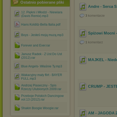
Ostatnio pobierane pliki
Andre - Serca 
12. Piękni i Młodzi - Niewiara
3
komentarze
(Davis Remix).mp3
Hans Kolditz-Bella Italia.pdf
Spiżowi Mocni 
Boys - Jesteś moją muzą.mp3
1
komentarz
Forever and Ever.rar
Janusz Radek - Z Ust Do Ust
(2012).rar
MAJKEL - Nied
Blue Angels- Właśnie Ty.mp3
Wakacyjny mały flirt - BAYER
FULL.mp3
Andrzej Piaseczny - Spis
CRUMP - JES
Rzeczy Ulubionych 2009.rar
Przeboje Polskich Dancingow
vol.13 (2012).rar
Shakin Boogie Woogie.rar
AM - JAGODA 