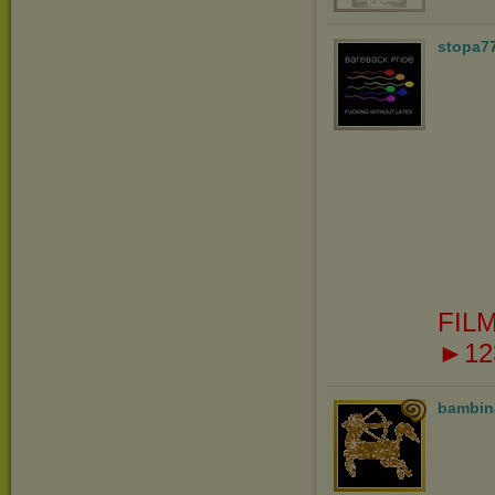
stopa7
FILM
►12
bambin