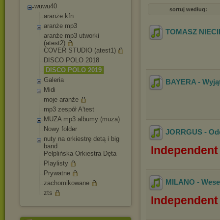
wuwu40
sortuj według:
aranże kfn
aranże mp3
TOMASZ NIECIK
aranże mp3 utworki
(atest2)
COVER STUDIO (atest1)
DISCO POLO 2018
DISCO POLO 2019
Galeria
BAYERA - Wyjąt
Midi
moje aranże
mp3 zespół A'test
MUZA mp3 albumy (muza)
Nowy folder
JORRGUS - Odda
nuty na orkiestrę detą i big
band
Independent 
Pelplińska Orkiestra Dęta
Playlisty
Prywatne
MILANO - Wesel
zachomikowane
zts
Independent 