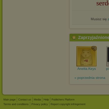
serd
Musisz się
Zaprzyjaźnion
Anetta.Keys
p
« poprzednia strona
Main page
Contact us
Media
Help
Publishers Platform
Terms and conditions
Privacy policy
Report copyright infringement