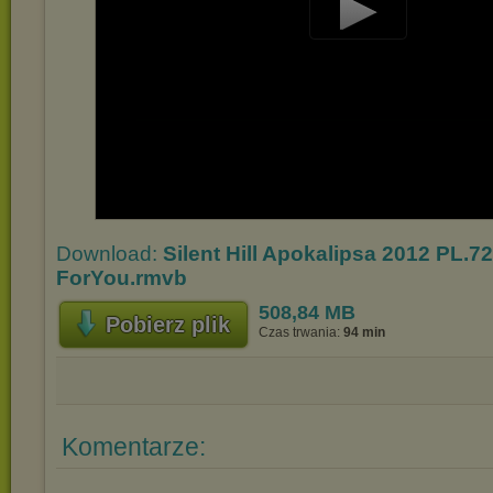
Play
Video
Download:
Silent Hill Apokalipsa 2012 PL.7
ForYou.rmvb
508,84 MB
Pobierz plik
Czas trwania:
94 min
Komentarze: