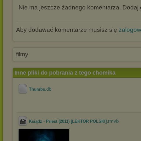
Nie ma jeszcze żadnego komentarza. Dodaj g
Aby dodawać komentarze musisz się
zalogo
filmy
Inne pliki do pobrania z tego chomika
.db
Thumbs
.rmvb
Ksiądz - Priest (2011) [LEKTOR POLSKI]