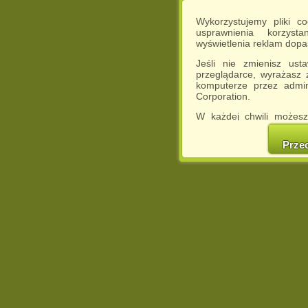
Wykorzystujemy pliki c
usprawnienia korzyst
wyświetlenia reklam dop
Jeśli nie zmienisz ust
przeglądarce, wyrażasz
komputerze przez admin
Corporation.
W każdej chwili możesz
cookies w swojej przeglą
w naszej Pol
Prze
http://chomikuj.pl/Polity
Jednocześnie informuje
może spowodować ogr
Chomikuj.pl.
W przypadku braku twojej
prosimy o opuszczenie se
Wykorzystanie plików c
(dostosowanie reklam do
działań marketingowych).
Wyrażenie sprzeciwu spo
będzie dopasowana do Tw
wyświetlona przypadkowo