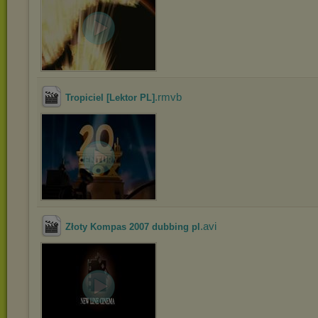
.rmvb
Tropiciel [Lektor PL]
.avi
Złoty Kompas 2007 dubbing pl