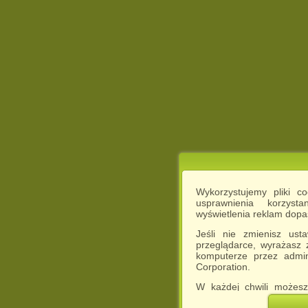
Wykorzystujemy pliki c
usprawnienia korzyst
wyświetlenia reklam dop
Jeśli nie zmienisz ust
przeglądarce, wyrażasz
komputerze przez admin
Corporation.
W każdej chwili możesz
cookies w swojej przeglą