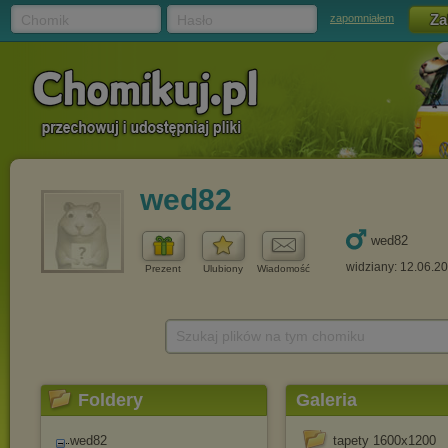
Chomik
Hasło
zapomniałem
wed82
wed82
widziany: 12.06.2
Prezent
Ulubiony
Wiadomość
Szukaj plików na tym chomiku
Foldery
Galeria
wed82
tapety 1600x1200