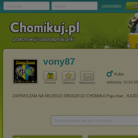
Chomik
Hasło
zapomniałem
vony87
Kuba
widziany: 10.04.2
Prezent
Ulubiony
Wiadomość
Szukaj plików na tym chomiku