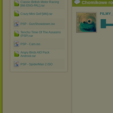
Chomikowe r
Classic British Motor Racing
[Wii ENG-PAL].rar
FILMY
Crazy Mini Golf [Wii].rar
█▬█
PSP - GunShowdown.iso
Tenchu Time Of The Assasins
(PSP).rar
PSP - Cars.iso
Angry Birds AIO Pack
Android.rar
PSP - SpiderMan 2.ISO