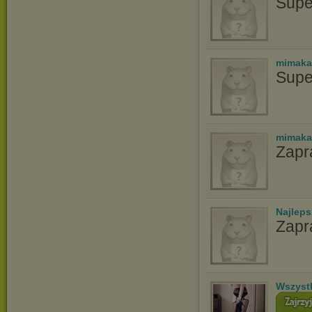
Supe
mimaka
Supe
mimaka
Zapr
Najlep
Zapr
Wszyst