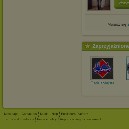
Musisz się
Zaprzyjaźnion
GadusMajste
r
Main page
Contact us
Media
Help
Publishers Platform
Terms and conditions
Privacy policy
Report copyright infringement