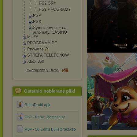
PS2 GRY
PS2 PROGRAMY
PSP
PSX
Symulatory gier na
automaty, CASINO
MUZA
PROGRAMY PC
Prywatne
STREFA TELEFONÓW
Xbox 360
Pokazuj foldery i treści
Ostatnio pobierane pliki
RetroDroid.apk
PSP - Panic_Bomber.iso
PSP - 50 Cents Bulletproof.cso