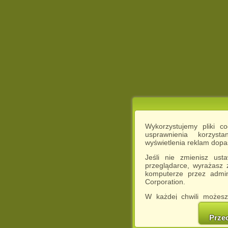
Wykorzystujemy pliki c
usprawnienia korzyst
wyświetlenia reklam dop
Jeśli nie zmienisz ust
przeglądarce, wyrażasz
komputerze przez admin
Corporation.
W każdej chwili możesz
cookies w swojej przeglą
w naszej Pol
Prze
http://chomikuj.pl/Polity