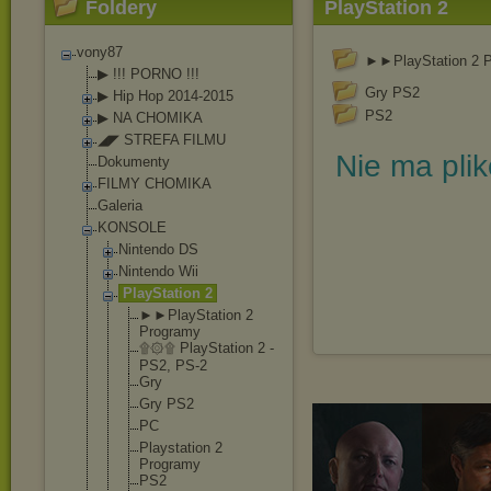
Foldery
PlayStation 2
vony87
►►PlayStation 2 
▶ !!! PORNO !!!
Gry PS2
▶ Hip Hop 2014-2015
PS2
▶ NA CHOMIKA
◢◤ STREFA FILMU
Nie ma pli
Dokumenty
FILMY CHOMIKA
Galeria
KONSOLE
Nintendo DS
Nintendo Wii
PlayStation 2
►►PlayStati
on 2
Programy
۩۞۩ PlayStation 2 -
PS2, PS-2
Gry
Gry PS2
PC
Playstation 2
Programy
PS2