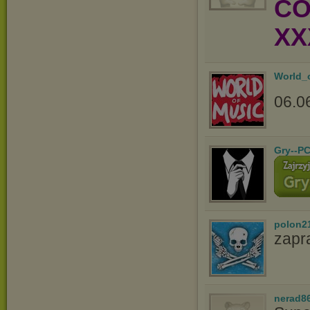
CO
XXX
World_
06.06
Gry--PC
polon2
zapr
nerad8