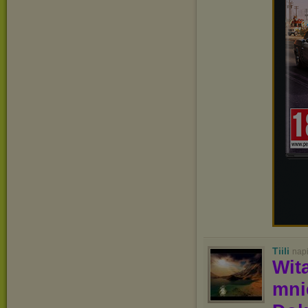
Tiili
nap
Wit
mn