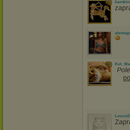
bambin
zapr
alemag
Kot_Ma
Pol
po
LeonxD
Zapr