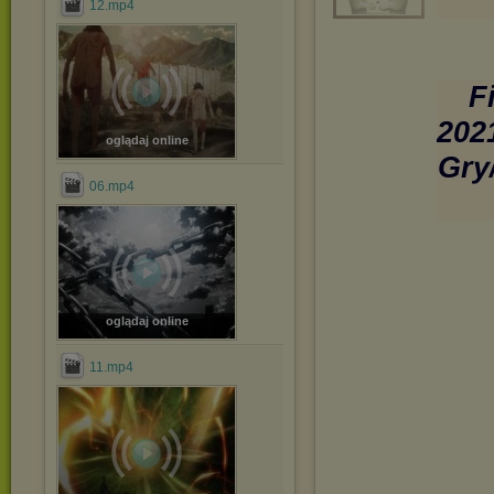
12.mp4
F
202
oglądaj online
Gry
06.mp4
oglądaj online
11.mp4