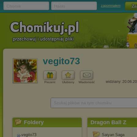
Chomik
Hasło
zapomniałem
vegito73
widziany: 20.06.2
Prezent
Ulubiony
Wiadomość
Szukaj plików na tym chomiku
Foldery
Dragon Ball Z
vegito73
Saiyan Saga