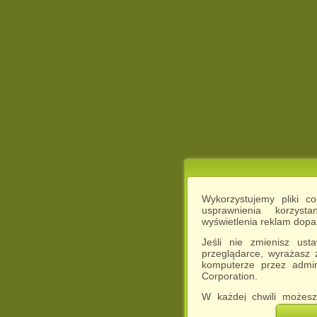
Wykorzystujemy pliki c
usprawnienia korzyst
wyświetlenia reklam dop
Jeśli nie zmienisz ust
przeglądarce, wyrażasz
komputerze przez admin
Corporation.
W każdej chwili możesz
cookies w swojej przeglą