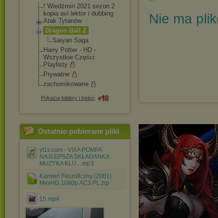
! Wiedźmin 2021 sezon 2
kopia avi lektor i dubbing
Nie ma pli
Atak Tytanów
Dragon Ball Z
Saiyan Saga
Harry Potter - HD -
Wszystkie Części
Playlisty
Prywatne
zachomikowane
Pokazuj foldery i treści
Ostatnio pobierane pliki
yt1s.com - VIXA POMPA
NAJLEPSZA SKŁADANKA
MUZYKA KLU....mp3
Kamień Filozoficzny (2001)
MiniHD.1080p.AC3.PL.zip
15.mp4