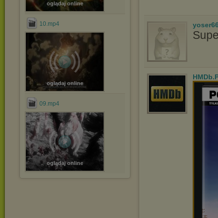
oglądaj online
10.mp4
yoser6
Supe
HMDb.
oglądaj online
09.mp4
oglądaj online