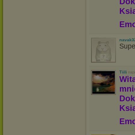
Dok
Ksią
Emo
navak3
Supe
Tiili
nap
Wit
mn
Dok
Ksią
Emo