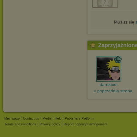
Musisz się
Zaprzyjaźnion
darekbier
« poprzednia strona
Main page
Contact us
Media
Help
Publishers Platform
Terms and conditions
Privacy policy
Report copyright infringement