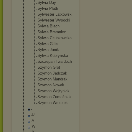
Sylvia Day
Sylvia Plath
Sylwester Latkowski
Sylwester Wysocki
Sylwia Błach
Sylwia Brataniec
Sylwia Czubkowska
Sylwia Gillis
Sylwia Janik
Sylwia Kubryńska
Szczepan Twardoch
Szymon Grot
Szymon Jadczak
Szymon Mandrak
Szymon Nowak
Szymon Wojtyniak
Szymon Zamożniak
Szymun Wroczek
T
U
V
W