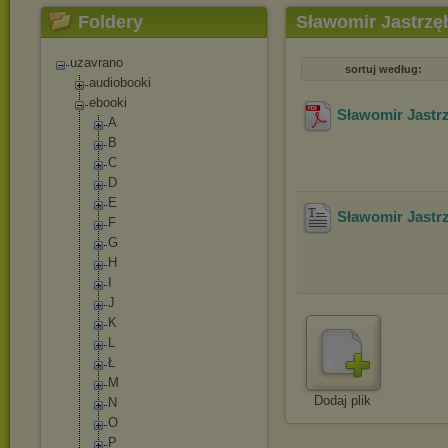
Foldery
Sławomir Jastrzę
uzavrano
sortuj według:
audiobooki
ebooki
Sławomir Jastr
A
B
C
D
E
Sławomir Jastr
F
G
H
I
J
K
L
Ł
M
Dodaj plik
N
O
P