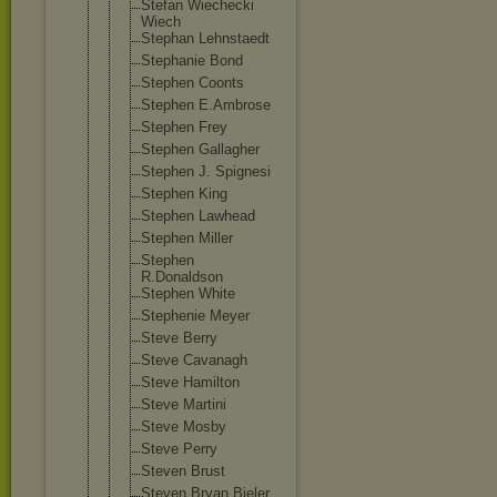
Stefan Wiechecki
Wiech
Stephan Lehnstaedt
Stephanie Bond
Stephen Coonts
Stephen E.Ambrose
Stephen Frey
Stephen Gallagher
Stephen J. Spignesi
Stephen King
Stephen Lawhead
Stephen Miller
Stephen
R.Donaldson
Stephen White
Stephenie Meyer
Steve Berry
Steve Cavanagh
Steve Hamilton
Steve Martini
Steve Mosby
Steve Perry
Steven Brust
Steven Bryan Bieler