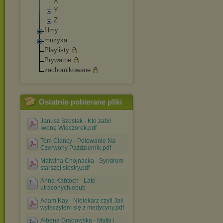
X
Y
Z
filmy
muzyka
Playlisty
Prywatne
zachomikowane
Ostatnio pobierane pliki
Janusz Szostak - Kto zabił
Iwonę Wieczorek.pdf
Tom Clancy - Polowanie Na
Czerwony Październik.pdf
Malwina Chojnacka - Syndrom
starszej siostry.pdf
Anna Kańtoch - Lato
utraconych.epub
Adam Kay - Nielekarz czyli Jak
wyleczyłem się z medycyny.pdf
Ałbena Grabowska - Matki i