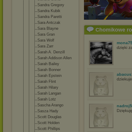
Sandra Gregory
Sandra Kubik
Sandra Paretti
Sara Antczak
Sara Blayne
Chomikowe r
Sara Gran
Sara Wolf
mona7
Sara Zarr
dzięki 
Sarah A. Denzill
Sarah Addison Allen
Sarah Bailey
Sarah Bonner
abacus
Sarah Epstein
dziekuje
Sarah Flint
Sarah Hilary
Sarah Langan
Sarah Lotz
Sascha Arango
nadroj
Dziękuj
Sasza Hady
Scott Douglas
Scott Holden
Scott Phillips