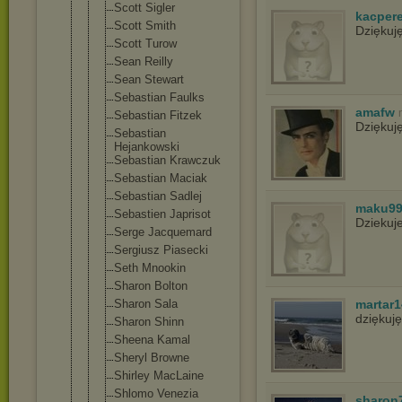
Scott Sigler
kacper
Scott Smith
Dziękuj
Scott Turow
Sean Reilly
Sean Stewart
Sebastian Faulks
amafw
Sebastian Fitzek
Dziękuj
Sebastian
Hejankowski
Sebastian Krawczuk
Sebastian Maciak
Sebastian Sadlej
maku9
Sebastien Japrisot
Dziekuj
Serge Jacquemard
Sergiusz Piasecki
Seth Mnookin
Sharon Bolton
Sharon Sala
martar1
dziękuj
Sharon Shinn
Sheena Kamal
Sheryl Browne
Shirley MacLaine
Shlomo Venezia
sharon