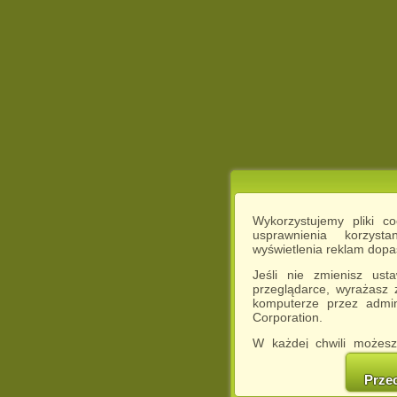
Wykorzystujemy pliki c
usprawnienia korzyst
wyświetlenia reklam dop
Jeśli nie zmienisz ust
przeglądarce, wyrażasz
komputerze przez admin
Corporation.
W każdej chwili możesz
cookies w swojej przeglą
w naszej Pol
Prze
http://chomikuj.pl/Polity