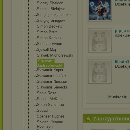
Sidney Sheldon
Dziękuj
Siergiej Bielajew
Siergiej Łukjanienko
Siergiej Sniegow
Simon Beckett
plpija
n
Simon Brett
dziękuję
Simon Kernick
Siobhan Vivian
Sjowall Maj
Sławek Michorzewsk
i
Sławomir
lileath1
Jastrzębows
kI
Dziękuj
Sławomir Koper
Sławomir Łubiński
Sławomir Nieściur
Sławomir Sierecki
Sonia Rosa
Musisz się
Sophie McKenzie
Soren Sveistrup
Souad
Spenser Hughes
Zaprzyjaźnion
Spider i Jeanne
Robinson