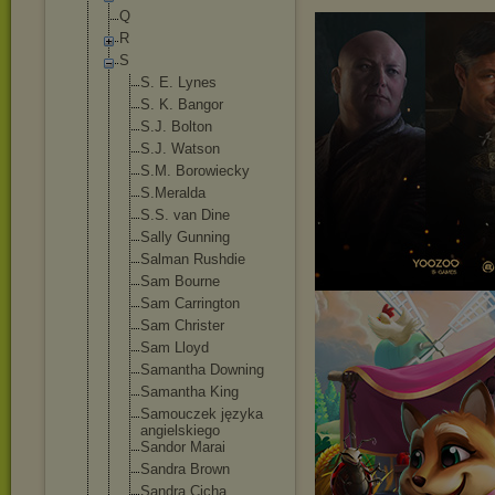
Q
R
S
S. E. Lynes
S. K. Bangor
S.J. Bolton
S.J. Watson
S.M. Borowiecky
S.Meralda
S.S. van Dine
Sally Gunning
Salman Rushdie
Sam Bourne
Sam Carrington
Sam Christer
Sam Lloyd
Samantha Downing
Samantha King
Samouczek języka
angielskieg
o
Sandor Marai
Sandra Brown
Sandra Cicha