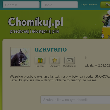
Chomik
Hasło
zapomniałem
uzavrano
k
widziany: 2.08.20
Prezent
Ulubiony
Wiadomość
Szukaj plików na tym chomiku