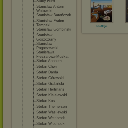
Stacy Horn
Stanisław Antoni
Wotowski
Stanisław Barańczak
Stanislaw Esden-
Temps
ki
ssonja
Stanisław Gombiński
Stanisław
Goszczurny
Stanislaw
Pagaczewski
Stanisława
Fleszarowa-
Muskat
Stefan Ahnhem
Stefan Chwin
Stefan Darda
Stefan Górawski
Stefan Grabiński
Stefan Hertmans
Stefan Kisielewski
Stefan Kos
Stefan Themerson
Stefan Wasilewski
Stefan Weisbrodt
Stefan Wiechecki