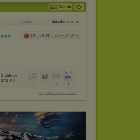
Galeria
rozmiar
data dodania
.mobi
1.0
341 KB
25 kwi 17 18:49
1
plików
341
KB
0
0
0
1
bezpośredni link do folderu