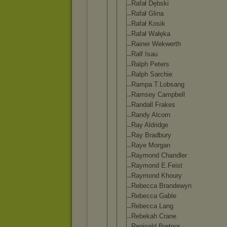
Rafał Dębski
Rafał Glina
Rafał Kosik
Rafał Wałęka
Rainer Wekwerth
Ralf Isau
Ralph Peters
Ralph Sarchie
Rampa T.Lobsang
Ramsey Campbell
Randall Frakes
Randy Alcorn
Ray Aldridge
Ray Bradbury
Raye Morgan
Raymond Chandler
Raymond E.Feist
Raymond Khoury
Rebecca Brandewyn
Rebecca Gable
Rebecca Lang
Rebekah Crane
Reginald Bretnor