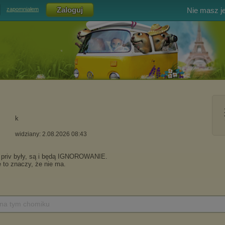
Nie masz j
zapomniałem
k
widziany: 2.08.2026 08:43
 na tym chomiku