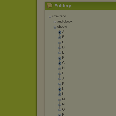
Foldery
uzavrano
audiobooki
ebooki
A
B
C
D
E
F
G
H
I
J
K
L
Ł
M
N
O
P