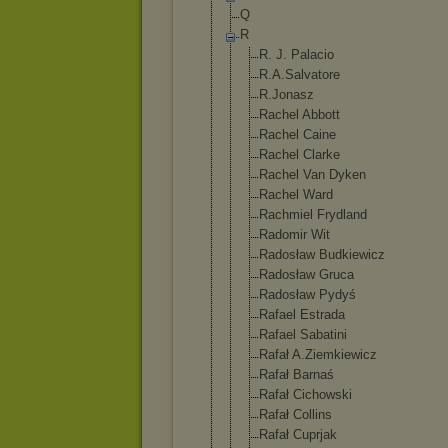
Q
R
R. J. Palacio
R.A.Salvato
re
R.Jonasz
Rachel Abbott
Rachel Caine
Rachel Clarke
Rachel Van Dyken
Rachel Ward
Rachmiel Frydland
Radomir Wit
Radosław Budkiewicz
Radosław Gruca
Radosław Pydyś
Rafael Estrada
Rafael Sabatini
Rafał A.Ziemkiewi
cz
Rafał Barnaś
Rafał Cichowski
Rafał Collins
Rafał Cuprjak