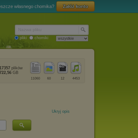
eszcze własnego chomika?
Załóż konto
Nazwa pliku
pliki
chomiki
17357
plików
722,56
GB
11060
60
12
4453
Ukryj opis