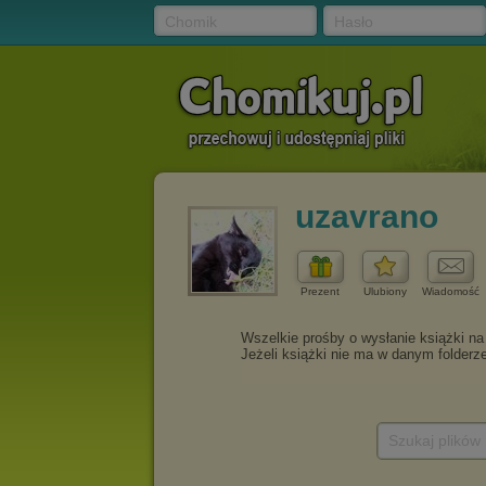
Chomik
Hasło
uzavrano
Prezent
Ulubiony
Wiadomość
Szukaj plików