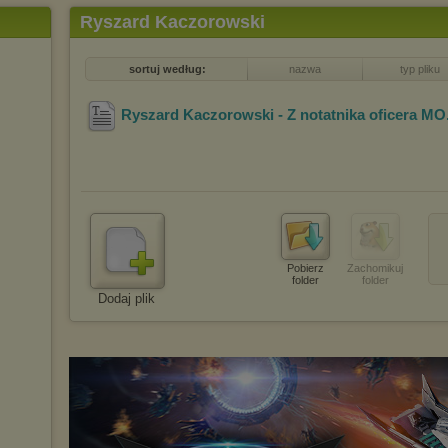
Ryszard Kaczorowski
sortuj według:
nazwa
typ pliku
Ryszard Kaczorowski - Z notatnika oficera MO
Pobierz
Zachomikuj
folder
folder
Dodaj plik