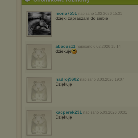
mona7551
napisano 1.02.2026 15:31
dzięki zapraszam do siebie
abacus11
napisano 6.02.2026 15:14
dziekuje
nadroj5602
napisano 3.03.2026 19:07
Dziękuję
kacperek231
napisano 5.03.2026 00:31
Dziękuję