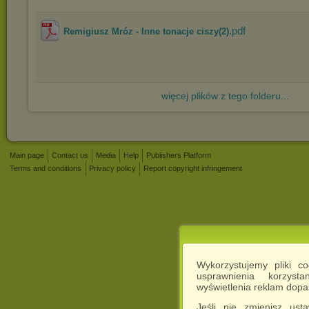
.pdf
Remigiusz Mróz - Inne tonacje ciszy(2)
więcej plików z tego folderu...
Main page
Contact us
Media
Help
Publishers Platform
Terms and conditions
Privacy policy
Report copyright infringement
Wykorzystujemy pliki c
usprawnienia korzyst
wyświetlenia reklam dop
Jeśli nie zmienisz ust