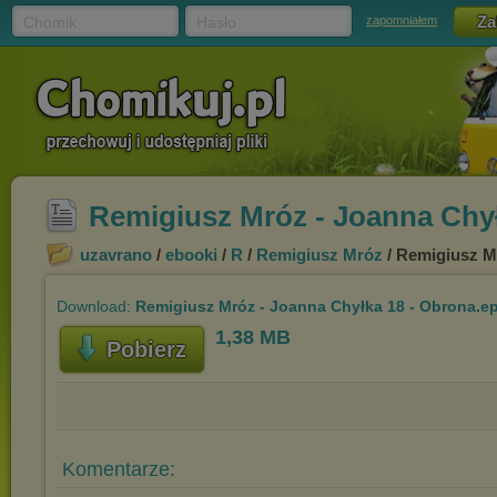
Chomik
Hasło
zapomniałem
Remigiusz Mróz - Joanna Chy
uzavrano
/
ebooki
/
R
/
Remigiusz Mróz
/ Remigiusz M
Download:
Remigiusz Mróz - Joanna Chyłka 18 - Obrona.e
1,38 MB
Pobierz
Komentarze: