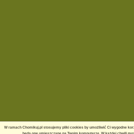
W ramach Chomikuj.pl stosujemy pliki cookies by umożliwić Ci wygodne korz
będą one umieszczane na Twoim komputerze. W każdej chwili moż