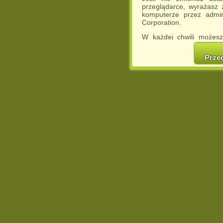
przeglądarce, wyrażasz
komputerze przez admin
Corporation.
W każdej chwili możesz
cookies w swojej przeglą
w naszej Pol
Prze
http://chomikuj.pl/Polity
Jednocześnie informuje
może spowodować ogr
Chomikuj.pl.
W przypadku braku twojej
prosimy o opuszczenie se
Wykorzystanie plików c
(dostosowanie reklam do
działań marketingowych).
Wyrażenie sprzeciwu spo
będzie dopasowana do Tw
wyświetlona przypadkowo
Istnieje możliwość zmian
sposób uniemożliwiając
urządzeniu końcowym. M
dokonując odpowiednich
internetowej.