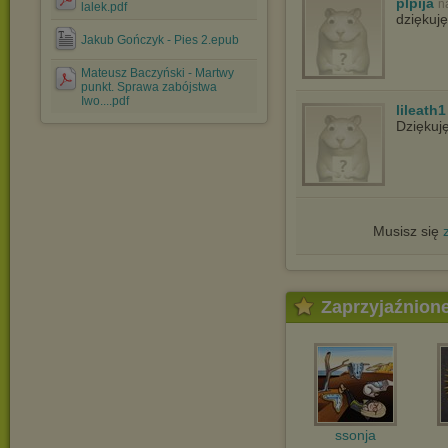
plpija
n
lalek.pdf
dziękuję
Jakub Gończyk - Pies 2.epub
Mateusz Baczyński - Martwy
punkt. Sprawa zabójstwa
Iwo....pdf
lileath1
Dziękuj
Musisz się
Zaprzyjaźnion
ssonja