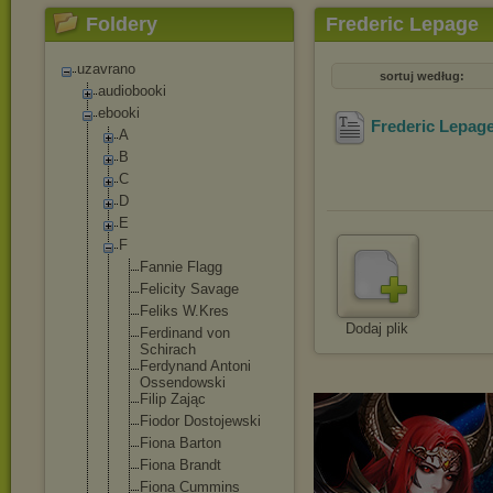
Foldery
Frederic Lepage
uzavrano
sortuj według:
audiobooki
ebooki
Frederic Lepag
A
B
C
D
E
F
Fannie Flagg
Felicity Savage
Feliks W.Kres
Dodaj plik
Ferdinand von
Schirach
Ferdynand Antoni
Ossendowski
Filip Zając
Fiodor Dostojewski
Fiona Barton
Fiona Brandt
Fiona Cummins