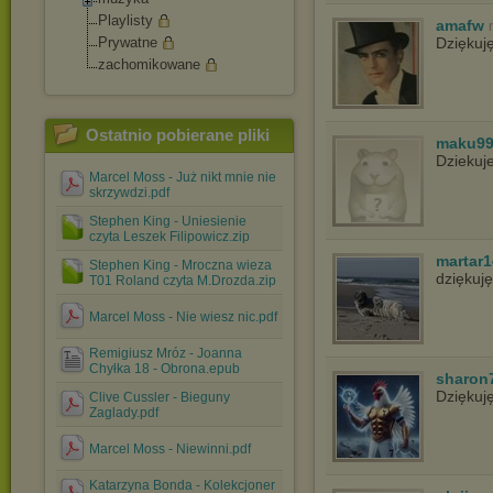
Playlisty
amafw
Prywatne
Dziękuj
zachomikowane
Ostatnio pobierane pliki
maku9
Dziekuj
Marcel Moss - Już nikt mnie nie
skrzywdzi.pdf
Stephen King - Uniesienie
czyta Leszek Filipowicz.zip
martar1
Stephen King - Mroczna wieza
dziękuj
T01 Roland czyta M.Drozda.zip
Marcel Moss - Nie wiesz nic.pdf
Remigiusz Mróz - Joanna
Chyłka 18 - Obrona.epub
sharon
Dziękuj
Clive Cussler - Bieguny
Zaglady.pdf
Marcel Moss - Niewinni.pdf
Katarzyna Bonda - Kolekcjoner