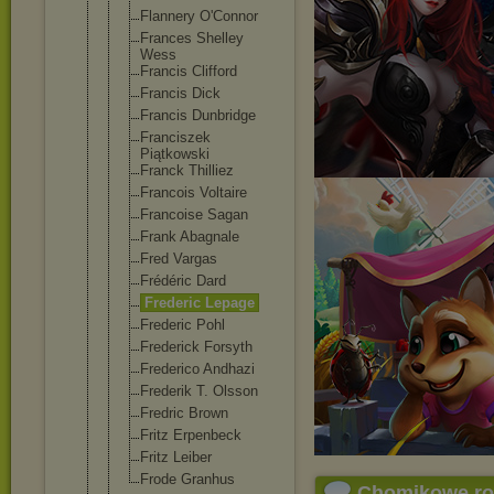
Flannery O'Connor
Frances Shelley
Wess
Francis Clifford
Francis Dick
Francis Dunbridge
Franciszek
Piątkowski
Franck Thilliez
Francois Voltaire
Francoise Sagan
Frank Abagnale
Fred Vargas
Frédéric Dard
Frederic Lepage
Frederic Pohl
Frederick Forsyth
Frederico Andhazi
Frederik T. Olsson
Fredric Brown
Fritz Erpenbeck
Fritz Leiber
Frode Granhus
Chomikowe r