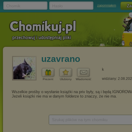
Chomik
Hasło
zapomniałem
uzavrano
k
widziany: 2.08.20
Prezent
Ulubiony
Wiadomość
Szukaj plików na tym chomiku