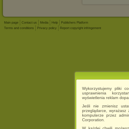
Main page
Contact us
Media
Help
Publishers Platform
Terms and conditions
Privacy policy
Report copyright infringement
Wykorzystujemy pliki c
usprawnienia korzyst
wyświetlenia reklam dop
Jeśli nie zmienisz ust
przeglądarce, wyrażasz
komputerze przez admin
Corporation.
W każdej chwili możesz