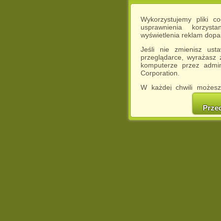
Wykorzystujemy pliki c
usprawnienia korzyst
wyświetlenia reklam dop
Jeśli nie zmienisz ust
przeglądarce, wyrażasz
komputerze przez admin
Corporation.
W każdej chwili możesz
cookies w swojej przeglą
w naszej Pol
Prze
http://chomikuj.pl/Polity
Jednocześnie informuje
może spowodować ogr
Chomikuj.pl.
W przypadku braku twojej
prosimy o opuszczenie se
Wykorzystanie plików c
(dostosowanie reklam do
działań marketingowych).
Wyrażenie sprzeciwu spo
będzie dopasowana do Tw