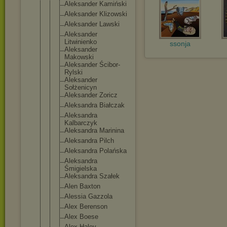
Aleksander Kamiński
Aleksander Klizowski
Aleksander Lawski
Aleksander
Litwinienko
ssonja
Aleksander
Makowski
Aleksander Ścibor-
Ryls
ki
Aleksander
Sołżenicyn
Aleksander Zoricz
Aleksandra Białczak
Aleksandra
Kalbarczyk
Aleksandra Marinina
Aleksandra Pilch
Aleksandra Polańska
Aleksandra
Śmigielska
Aleksandra Szałek
Alen Baxton
Alessia Gazzola
Alex Berenson
Alex Boese
Alex Haley