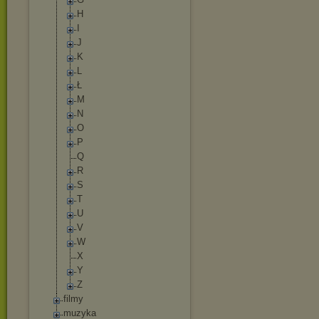
H
I
J
K
L
Ł
M
N
O
P
Q
R
S
T
U
V
W
X
Y
Z
filmy
muzyka