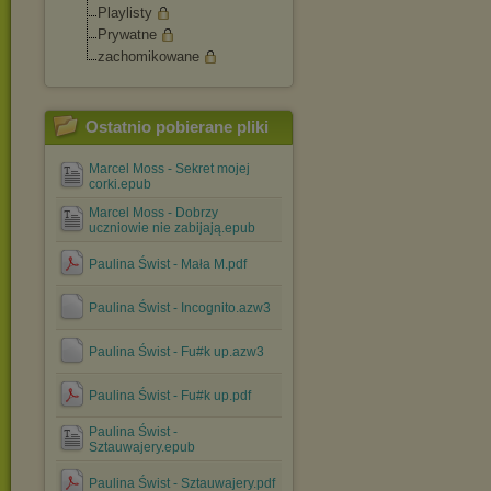
Playlisty
Prywatne
zachomikowane
Ostatnio pobierane pliki
Marcel Moss - Sekret mojej
corki.epub
Marcel Moss - Dobrzy
uczniowie nie zabijają.epub
Paulina Świst - Mała M.pdf
Paulina Świst - Incognito.azw3
Paulina Świst - Fu#k up.azw3
Paulina Świst - Fu#k up.pdf
Paulina Świst -
Sztauwajery.epub
Paulina Świst - Sztauwajery.pdf