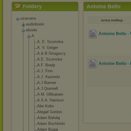
Foldery
Antoine Bello
uzavrano
sortuj według:
audiobooki
ebooki
Antoine Bello 
A
A. E. Szumska
A. V. Geiger
A.& B.Strugaccy
A.E. Szumska
Antoine Bello -
A.F. Brady
A.J. Finn
A.J. Kazinski
A.J.Banner
A.J.Quinnel
l
A.M. Ollikainen
A.S.A. Harrison
Abe Kobo
Abigail Gordon
Adam Bahdaj
Adam Bochiński
Adam Bugaj