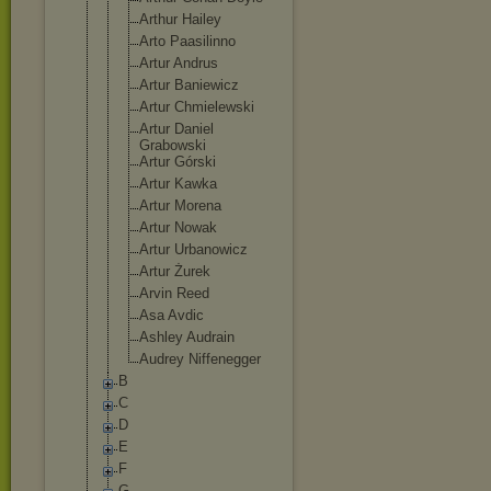
Arthur Hailey
Arto Paasilinno
Artur Andrus
Artur Baniewicz
Artur Chmielewski
Artur Daniel
Grabowski
Artur Górski
Artur Kawka
Artur Morena
Artur Nowak
Artur Urbanowicz
Artur Żurek
Arvin Reed
Asa Avdic
Ashley Audrain
Audrey Niffenegger
B
C
D
E
F
G