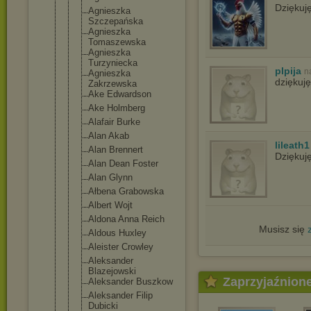
Dziękuj
Agnieszka
Szczepańska
Agnieszka
Tomaszewska
Agnieszka
Turzyniecka
plpija
n
Agnieszka
dziękuję
Zakrzewska
Ake Edwardson
Ake Holmberg
Alafair Burke
Alan Akab
lileath1
Alan Brennert
Dziękuj
Alan Dean Foster
Alan Glynn
Ałbena Grabowska
Albert Wojt
Aldona Anna Reich
Musisz się
Aldous Huxley
Aleister Crowley
Aleksander
Blazejowski
Zaprzyjaźnion
Aleksander Buszkow
Aleksander Filip
Dubicki