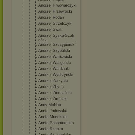
Andrzej Piwowarczyk
Andrzej Przewrocki
Andrzej Rodan
Andrzej Strzelczyk
Andrzej Swat
Andrzej Syska-Szafr
ański
Andrzej Szczypiorsk
i
Andrzej Szypulski
Andrzej W. Sawicki
Andrzej Waligorski
Andrzej Wardziak
Andrzej Wydrzyński
Andrzej Zarzycki
Andrzej Zbych
Andrzej Ziemiański
Andrzej Zimniak
Andy McNab
Aneta Jadowska
Aneta Modelska
Aneta Ponomarenko
Aneta Rzepka
Aneta Wybieralska