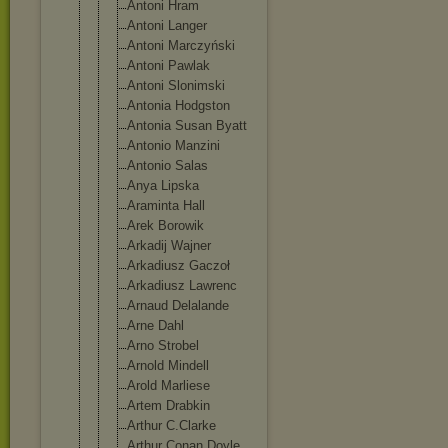
Antoni Hram
Antoni Langer
Antoni Marczyński
Antoni Pawlak
Antoni Slonimski
Antonia Hodgston
Antonia Susan Byatt
Antonio Manzini
Antonio Salas
Anya Lipska
Araminta Hall
Arek Borowik
Arkadij Wajner
Arkadiusz Gaczoł
Arkadiusz Lawrenc
Arnaud Delalande
Arne Dahl
Arno Strobel
Arnold Mindell
Arold Marliese
Artem Drabkin
Arthur C.Clarke
Arthur Conan Doyle