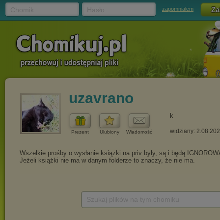
Chomik
Hasło
zapomniałem
uzavrano
k
widziany: 2.08.20
Prezent
Ulubiony
Wiadomość
Szukaj plików na tym chomiku