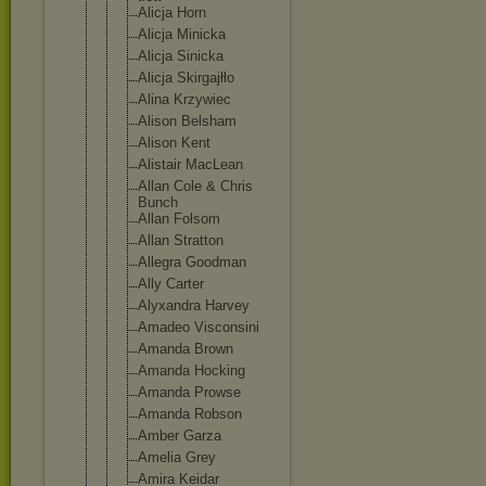
Alicja Horn
Alicja Minicka
Alicja Sinicka
Alicja Skirgajłło
Alina Krzywiec
Alison Belsham
Alison Kent
Alistair MacLean
Allan Cole & Chris
Bunch
Allan Folsom
Allan Stratton
Allegra Goodman
Ally Carter
Alyxandra Harvey
Amadeo Visconsini
Amanda Brown
Amanda Hocking
Amanda Prowse
Amanda Robson
Amber Garza
Amelia Grey
Amira Keidar