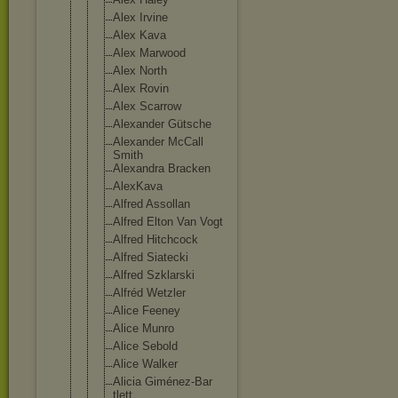
Alex Irvine
Alex Kava
Alex Marwood
Alex North
Alex Rovin
Alex Scarrow
Alexander Gütsche
Alexander McCall
Smith
Alexandra Bracken
AlexKava
Alfred Assollan
Alfred Elton Van Vogt
Alfred Hitchcock
Alfred Siatecki
Alfred Szklarski
Alfréd Wetzler
Alice Feeney
Alice Munro
Alice Sebold
Alice Walker
Alicia Giménez-Bar
tlett