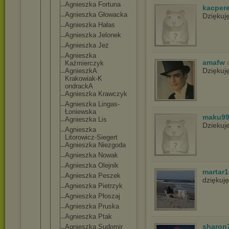
Agnieszka Fortuna
kacper
Agnieszka Głowacka
Dziękuj
Agnieszka Hałas
Agnieszka Jelonek
Agnieszka Jeż
Agnieszka
amafw
Kaźmierczyk
Dziękuj
AgnieszkA
Krakowiak-K
ondrackA
Agnieszka Krawczyk
Agnieszka Lingas-
Łoni
ewska
maku9
Agnieszka Lis
Dziekuj
Agnieszka
Litorowicz-
Siegert
Agnieszka Niezgoda
Agnieszka Nowak
Agnieszka Olejnik
martar1
Agnieszka Peszek
dziękuj
Agnieszka Pietrzyk
Agnieszka Płoszaj
Agnieszka Pruska
Agnieszka Ptak
sharon
Agnieszka Sudomir