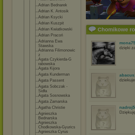
Adrian Bednarek
Adrian K. Antosik
Adrian Ksycki
Adrian Kuszpit
Chomikowe r
Adrian Kwiatkowski
Adrian Pracoń
Adrianna Ewa
mona7
Stawska
dzięki 
Adrianna Filimonowic
z
Agata Czykierda-G
rabowska
Agata Kijora
Agata Kunderman
abacus
dziekuje
Agata Passent
Agata Sobczak -
Sidła
Agata Sosnowska
Agata Zamarska
nadroj
Agatha Christie
Dziękuj
Agnieszka
Bednarska
Agnieszka
Chodkowska-
Gyurics
Agnieszka Cyrus