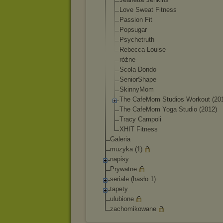
Love Sweat Fitness
Passion Fit
Popsugar
Psychetruth
Rebecca Louise
różne
Scola Dondo
SeniorShape
SkinnyMom
The CafeMom Studios Workout (20
The CafeMom Yoga Studio (2012)
Tracy Campoli
XHIT Fitness
Galeria
muzyka (1)
napisy
Prywatne
seriale (hasło 1)
tapety
ulubione
zachomikowane