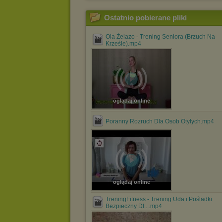
Ostatnio pobierane pliki
Ola Żelazo - Trening Seniora (Brzuch Na
Krześle).mp4
oglądaj online
Poranny Rozruch Dla Osob Otylych.mp4
oglądaj online
TreningFitness - Trening Uda i Pośladki
Bezpieczny Dl....mp4