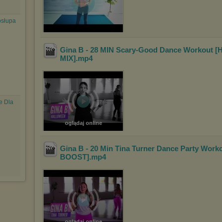
osłupa
Gina B - 28 MIN Scary-Good Dance Workout
MIX]
.mp4
e Dla
oglądaj online
Gina B - 20 Min Tina Turner Dance Party Work
BOOST]
.mp4
oglądaj online