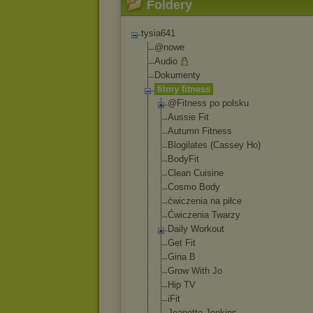
Foldery
tysia641
@nowe
Audio
Dokumenty
filmy fitness
@Fitness po polsku
Aussie Fit
Autumn Fitness
Blogilates (Cassey Ho)
BodyFit
Clean Cuisine
Cosmo Body
ćwiczenia na piłce
Ćwiczenia Twarzy
Daily Workout
Get Fit
Gina B
Grow With Jo
Hip TV
iFit
Jeanette Jenkins