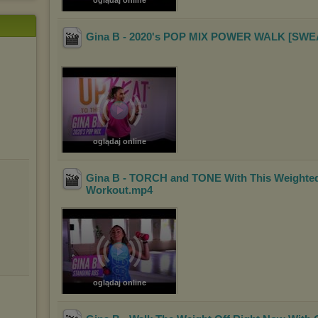
oglądaj online
Gina B - 2020's POP MIX POWER WALK [SWE
oglądaj online
Gina B - TORCH and TONE With This Weighte
Workout
.mp4
oglądaj online