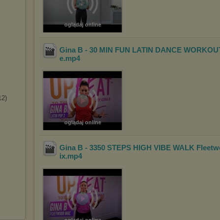
oglądaj online
Gina B - 30 MIN FUN LATIN DANCE WORKOUT
e
.mp4
12)
oglądaj online
Gina B - 3350 STEPS HIGH VIBE WALK Fleet
ix
.mp4