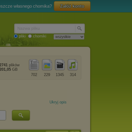
eszcze własnego chomika?
Załóż konto
Nazwa pliku
pliki
chomiki
2741
plików
201,05
GB
702
229
1345
314
Ukryj opis