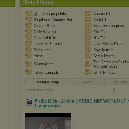
filmy fitness
@Fitness po polsku
Aussie Fit
Blogilates (Cassey Ho)
BodyFit
Cosmo Body
ćwiczenia na piłce
Daily Workout
Get Fit
Grow With Jo
Hip TV
Jeanette Jenkins
Love Sweat Fitness
Popsugar
Psychetruth
różne
Scola Dondo
The CafeMom Studio
SkinnyMom
Workout (2012)
Tracy Campoli
XHIT Fitness
sortuj według:
nazwa
typ pliku
« poprzednia strona
2
1
Fit By Mick - 20 min CARDIO HIIT WORKOUT 
Lunges
.mp4