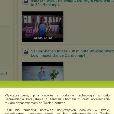
Gina B - Walk The Weight Off Right Now With 
to 80s Hits!
.mp4
oglądaj online
SeniorShape Fitness - 30 minute Walking Work
Low Impact Dance Cardio
.mp4
m.mp4
Wykorzystujemy pliki cookies i podobne technologie w celu
usprawnienia korzystania z serwisu Chomikuj.pl oraz wyświetlenia
SeniorShape Fitness - Walking Workout & Lati
reklam dopasowanych do Twoich potrzeb.
Exercises for Beginners & Seniors
.mp4
Jeśli nie zmienisz ustawień dotyczących cookies w Twojej
O
przeglądarce, wyrażasz zgodę na ich umieszczanie na Twoim