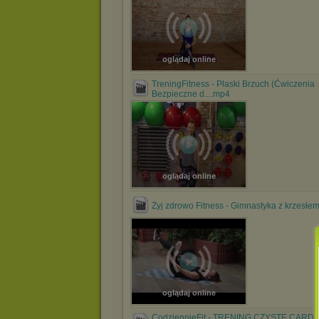
oglądaj online
TreningFitness - Płaski Brzuch (Ćwiczenia
Bezpieczne d....mp4
oglądaj online
Żyj zdrowo Fitness - Gimnastyka z krzesłe
oglądaj online
CodziennieFit - TRENING CZYSTE CARDI