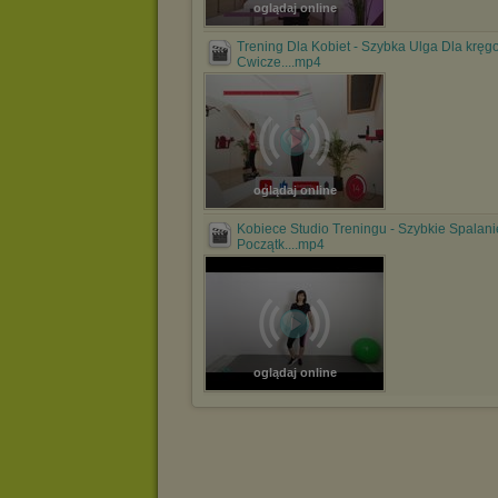
oglądaj online
Trening Dla Kobiet - Szybka Ulga Dla kręg
Cwicze....mp4
oglądaj online
Kobiece Studio Treningu - Szybkie Spalani
Początk....mp4
oglądaj online