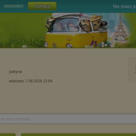
Nie masz j
zapomniałem
justyna
widziany: 7.08.2026 22:04
 na tym chomiku