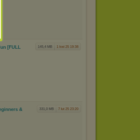
Fun [F
ULL
145,4 MB
1 kwi 25 19:38
eginner
s &
331,0 MB
7 lut 25 23:20