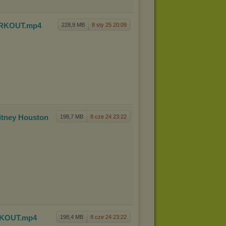
ORKOUT
.mp4
228,9 MB
8 sty 25 20:09
itney H
ouston
198,7 MB
8 cze 24 23:22
RKOUT
.mp4
198,4 MB
8 cze 24 23:22