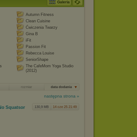
Galeria
Autumn Fitness
Clean Cuisine
Ćwiczenia Twarzy
Gina B
iFit
Passion Fit
Rebecca Louise
SeniorShape
s
The CafeMom Yoga Studio
(2012)
rozmiar
data dodania
następna strona »
No Squats
or
130,9 MB
14 cze 25 21:49