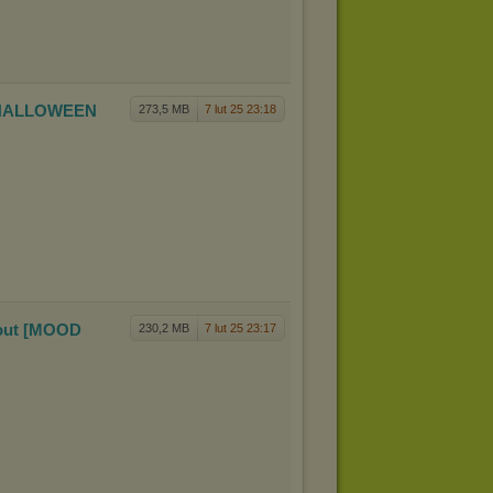
 [HALLOWEE
N
273,5 MB
7 lut 25 23:18
out [M
OOD
230,2 MB
7 lut 25 23:17