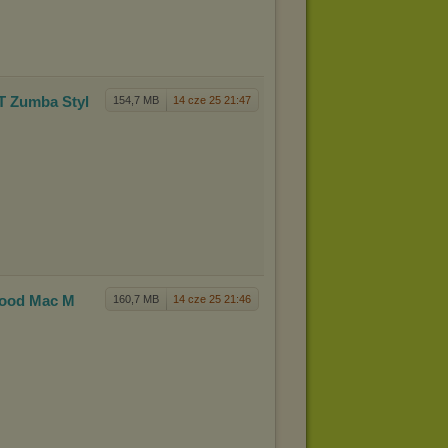
 Zumba Styl
154,7 MB
14 cze 25 21:47
wood Mac M
160,7 MB
14 cze 25 21:46