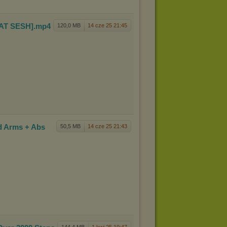
AT SESH]
.mp4
120,0 MB
14 cze 25 21:45
d Arms +
Abs
50,5 MB
14 cze 25 21:43