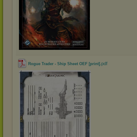
.pdf
Rogue Trader - Ship Sheet OEF [print]