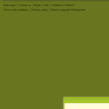
Main page
Contact us
Media
Help
Publishers Platform
Terms and conditions
Privacy policy
Report copyright infringement