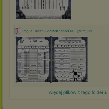
.pdf
Rogue Trader - Character sheet OEF [print]
więcej plików z tego folderu..