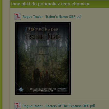
Inne pliki do pobrania z tego chomika
.pdf
Rogue Trader - Traitor's Nexus OEF
.pdf
Rogue Trader - Secrets Of The Expanse OEF