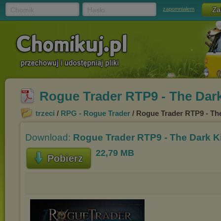
Chomik
Hasło
zapomniałem
Rogue Trader RTP9 - The Dark
trzeci
/
RPG - Rogue Trader
/ Rogue Trader RTP9 - Th
Download:
Rogue Trader RTP9 - The Dark K
22,79 MB
Pobierz