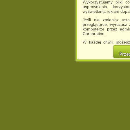
Wykorzystujemy pliki c
usprawnienia korzyst
wyświetlenia reklam dop
Jeśli nie zmienisz ust
przeglądarce, wyrażasz
komputerze przez admin
Corporation.
W każdej chwili możesz
cookies w swojej przeglą
w naszej Pol
Prze
http://chomikuj.pl/Polity
Jednocześnie informuje
może spowodować ogr
Chomikuj.pl.
W przypadku braku twojej
prosimy o opuszczenie se
Wykorzystanie plików c
(dostosowanie reklam do
działań marketingowych).
Wyrażenie sprzeciwu spo
będzie dopasowana do Tw
wyświetlona przypadkowo