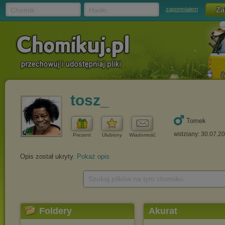
Chomik
Hasło
zapomniałem
tosz_
Tomek
widziany: 30.07.2
Prezent
Ulubiony
Wiadomość
Opis został ukryty.
Pokaż opis
Szukaj plików na tym chomiku
Foldery
Akurat