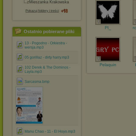
zMieszanka Krakowska
Pokazuj foldery i treści
PI_
r
Ostatnio pobierane pliki
13 - Pogodno - Orkiestra -
wersja.mp3
05 gorillaz - dirty harry.mp3
Pelaquin
102 Derek & The Dominos -
Layla.mp3
Sarcasma.bmp
Manu Chao - 11 - El Hoyo.mp3