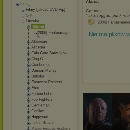
Akurat
tosz_
Filmy [jakość DVD-Rip]
Gatunek
Gry
* ska, reggae, punk rock
Muzyka
[2006] Fantasmagor
Akurat
[2006] Fantasmagor
Nie ma plików w
ie
Alborosie
Alicetea
Cała Góra Barwinków
Cinq G
Cranberries
Damian Marley
Dubska
Eastwest Rockers
Etna
Farben Lehre
Foo Fighters
Gentleman
Gorillaz
Happysad
Indios Bravos
Maleo Reggae Rockers