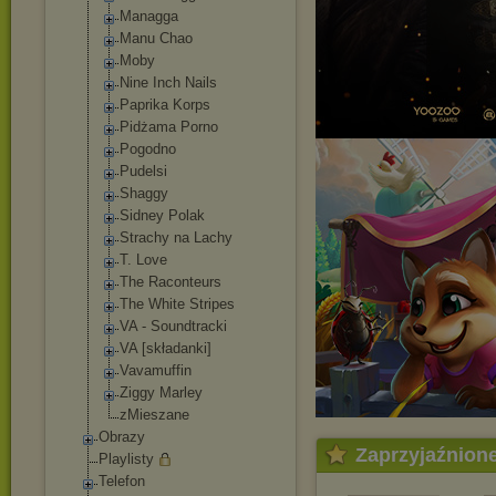
Managga
Manu Chao
Moby
Nine Inch Nails
Paprika Korps
Pidżama Porno
Pogodno
Pudelsi
Shaggy
Sidney Polak
Strachy na Lachy
T. Love
The Raconteurs
The White Stripes
VA - Soundtracki
VA [składanki]
Vavamuffin
Ziggy Marley
zMieszane
Obrazy
Zaprzyjaźnion
Playlisty
Telefon