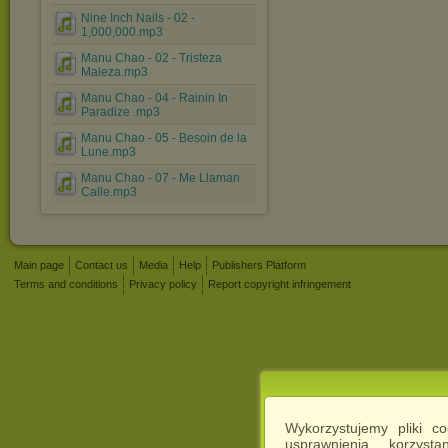
Nine Inch Nails - 02 -
1,000,000.mp3
Manu Chao - 02 - Tristeza
Maleza.mp3
Manu Chao - 04 - Rainin In
Paradize .mp3
Manu Chao - 05 - Besoin de la
Lune.mp3
Manu Chao - 07 - Me Llaman
Calle.mp3
Main page
Contact us
Media
Help
Publishers Platform
Terms and conditions
Privacy policy
Report copyright infringement
Wykorzystujemy pliki c
usprawnienia korzyst