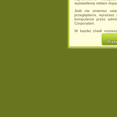
wyświetlenia reklam dop
Jeśli nie zmienisz ust
przeglądarce, wyrażasz
komputerze przez admin
Corporation.
W każdej chwili możesz
cookies w swojej przeglą
w naszej Pol
Prze
http://chomikuj.pl/Polity
Jednocześnie informuje
może spowodować ogr
Chomikuj.pl.
W przypadku braku twojej
prosimy o opuszczenie se
Wykorzystanie plików c
(dostosowanie reklam do
działań marketingowych).
Wyrażenie sprzeciwu spo
będzie dopasowana do Tw
wyświetlona przypadkowo
Istnieje możliwość zmian
sposób uniemożliwiając