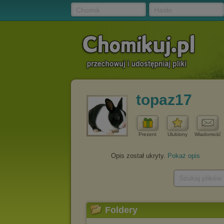
Chomik
Hasło
topaz17
Prezent
Ulubiony
Wiadomość
Opis został ukryty.
Pokaż opis
Szukaj plików
Foldery