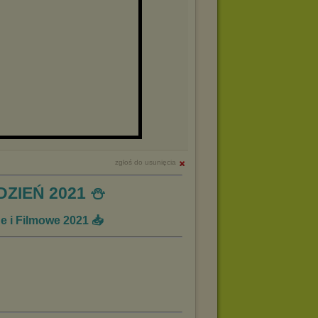
zgłoś do usunięcia
ZIEŃ 2021 ⛄️
 i Filmowe 2021 📥