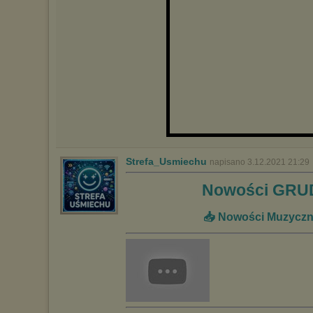
Wykorzystanie plików cookies
przez
Zaufanych Partnerów
(dostosowanie reklam do Twoich potrzeb, analiza skuteczności działań
marketingowych).
Wyrażenie sprzeciwu spowoduje, że wyświetlana Ci reklama nie
będzie dopasowana do Twoich preferencji, a będzie to reklama
wyświetlona przypadkowo.
Istnieje możliwość zmiany ustawień przeglądarki internetowej w
sposób uniemożliwiający przechowywanie plików cookies na
urządzeniu końcowym. Można również usunąć pliki cookies,
dokonując odpowiednich zmian w ustawieniach przeglądarki
internetowej.
Pełną informację na ten temat znajdziesz pod adresem
http://chomikuj.pl/PolitykaPrywatnosci.aspx
.
Strefa_Usmiechu
napisano 3.12.2021 21:29
Nowości GRUD
📥 Nowości Muzyczne