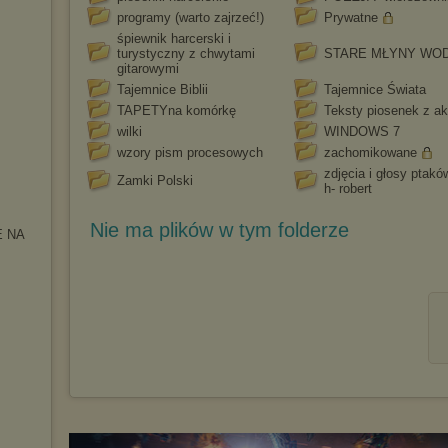
programy (warto zajrzeć!)
Prywatne
śpiewnik harcerski i
turystyczny z chwytami
STARE MŁYNY WO
gitarowymi
Tajemnice Biblii
Tajemnice Świata
TAPETYna komórkę
Teksty piosenek z a
wilki
WINDOWS 7
wzory pism procesowych
zachomikowane
zdjęcia i głosy ptak
Zamki Polski
h- robert
Nie ma plików w tym folderze
 NA