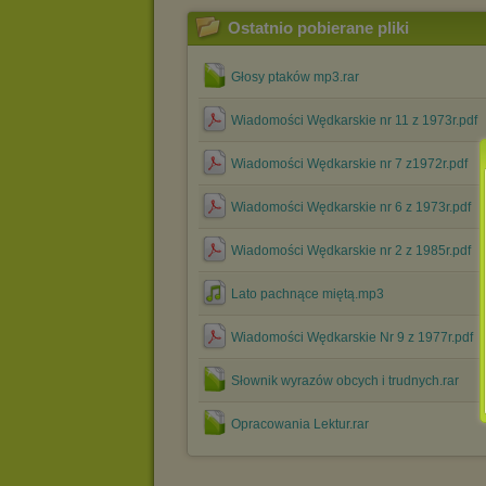
Ostatnio pobierane pliki
Głosy ptaków mp3.rar
Wiadomości Wędkarskie nr 11 z 1973r.pdf
Wiadomości Wędkarskie nr 7 z1972r.pdf
Wiadomości Wędkarskie nr 6 z 1973r.pdf
Wiadomości Wędkarskie nr 2 z 1985r.pdf
Lato pachnące miętą.mp3
Wiadomości Wędkarskie Nr 9 z 1977r.pdf
Słownik wyrazów obcych i trudnych.rar
Opracowania Lektur.rar