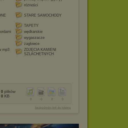
różności
DNE
STARE SAMOCHODY
TAPETY
kordami
wędkarskie
wygaszacze
żaglowce
ów mp3
ZDJĘCIA KAMIENI
SZLACHETNYCH
0
plików
0
KB
0
0
0
0
bezpośredni link do folderu