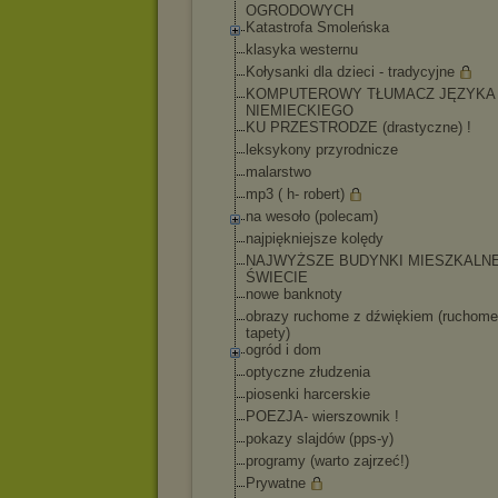
OGRODOWYCH
Katastrofa Smoleńska
klasyka westernu
Kołysanki dla dzieci - tradycyjne
KOMPUTEROWY TŁUMACZ JĘZYKA
NIEMIECKIEGO
KU PRZESTRODZE (drastyczne) !
leksykony przyrodnicze
malarstwo
mp3 ( h- robert)
na wesoło (polecam)
najpiękniejsze kolędy
NAJWYŻSZE BUDYNKI MIESZKALNE
ŚWIECIE
nowe banknoty
obrazy ruchome z dźwiękiem (ruchome
tapety)
ogród i dom
optyczne złudzenia
piosenki harcerskie
POEZJA- wierszownik !
pokazy slajdów (pps-y)
programy (warto zajrzeć!)
Prywatne