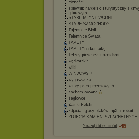
różności
śpiewnik harcerski i turystyczny z chw
gitarowymi
STARE MŁYNY WODNE
STARE SAMOCHODY
Tajemnice Biblii
Tajemnice Świata
TAPETY
TAPETYna komórkę
Teksty piosenek z akordami
wędkarskie
wilki
WINDOWS 7
wygaszacze
wzory pism procesowych
zachomikowane
żaglowce
Zamki Polski
zdjęcia i głosy ptaków mp3 h- robert
ZDJĘCIA KAMIENI SZLACHETNYCH
Pokazuj foldery i treści