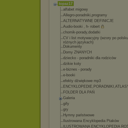
topaz17
alfabet migowy
Allegro-poradniki
,programy
ALTERNATYWNE DEFINICJE
Audio-booki , h- robert
chomik-porady,dod
atki
CV i list motywacyjny (wzory po polsku
różnych językach)
Dokumenty
Domy ZNANYCH
dziecko - poradniki dla rodziców
dzikie koty
e-biznes - porady
e-booki
efekty dźwiękowe mp3
ENCYKLOPEDIE,PORA
DNIKI,ATLAS
FOLDER DLA PAŃ
Galeria
gify
gry
Hymny państwowe
Ilustrowana Encyklopedia Ptaków
ILUSTROWANA ENCYKLOPEDIA ROŚ