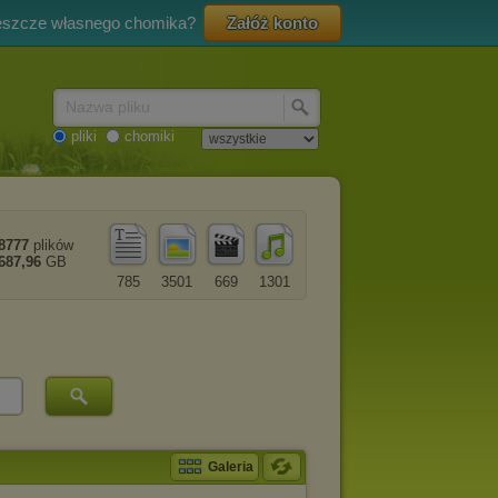
eszcze własnego chomika?
Załóż konto
Nazwa pliku
pliki
chomiki
8777
plików
687,96
GB
785
3501
669
1301
Galeria