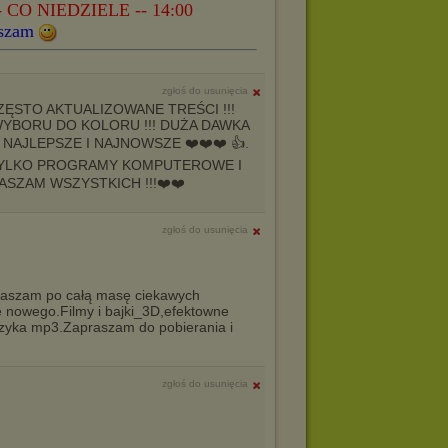
CO NIEDZIELE -- 14:00
szam
zgłoś do usunięcia
ĘSTO AKTUALIZOWANE TREŚCI !!!
WYBORU DO KOLORU !!! DUŻA DAWKA
NAJLEPSZE I NAJNOWSZE ❤️❤️❤️ 👍.
TYLKO PROGRAMY KOMPUTEROWE I
RASZAM WSZYSTKICH !!!❤️❤️
zgłoś do usunięcia
aszam po całą masę ciekawych
ę nowego.Filmy i bajki_3D,efektowne
muzyka mp3.Zapraszam do pobierania i
zgłoś do usunięcia