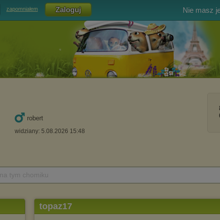
Nie masz j
zapomniałem
robert
widziany: 5.08.2026 15:48
 na tym chomiku
topaz17