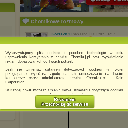
Chomikowe rozmowy
Kociakk30
napisano 12.01.2021 02:34
zapraszam do mnie
Wykorzystujemy pliki cookies i podobne technologie w celu
usprawnienia korzystania z serwisu Chomikuj.pl oraz wyświetlenia
reklam dopasowanych do Twoich potrzeb.
damian9655
napisano 16.10.2021 12:47
Jeśli nie zmienisz ustawień dotyczących cookies w Twojej
przeglądarce, wyrażasz zgodę na ich umieszczanie na Twoim
komputerze przez administratora serwisu Chomikuj.pl – Kelo
Corporation.
W każdej chwili możesz zmienić swoje ustawienia dotyczące cookies
w swojej przeglądarce internetowej. Dowiedz się więcej w naszej
Polityce Prywatności -
http://chomikuj.pl/PolitykaPrywatnosci.aspx
.
Rozumiem
Przechodzę do serwisu
Jednocześnie informujemy że zmiana ustawień przeglądarki może
spowodować ograniczenie korzystania ze strony Chomikuj.pl.
W przypadku braku twojej zgody na akceptację cookies niestety
prosimy o opuszczenie serwisu chomikuj.pl.