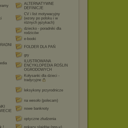
ALTERNATYWNE
ogramy
DEFINICJE
CV i list motywacyjny
i
(wzory po polsku i w
różnych językach)
dziecko - poradniki dla
rodziców
e-booki
RADNI
FOLDER DLA PAŃ
gry
ILUSTROWANA
edia
ENCYKLOPEDIA ROŚLIN
OGRODOWYCH
Kołysanki dla dzieci -
tradycyjne
leksykony przyrodnicze
na wesoło (polecam)
NKI
nowe banknoty
WIECIE
optyczne złudzenia
k !
pokazy slajdów (pps-y)