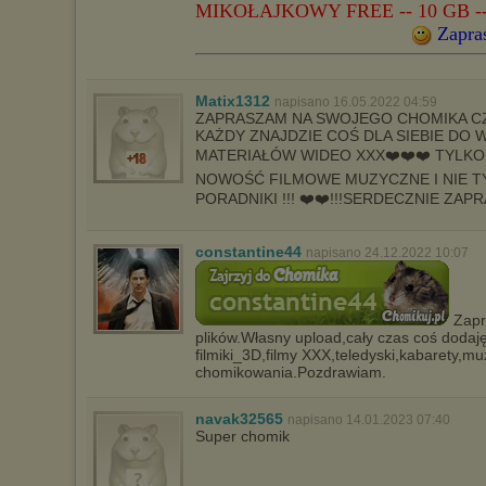
MIKOŁAJKOWY FREE -- 10 GB -- 
Zapra
Matix1312
napisano 16.05.2022 04:59
ZAPRASZAM NA SWOJEGO CHOMIKA CZ
KAŻDY ZNAJDZIE COŚ DLA SIEBIE DO 
MATERIAŁÓW WIDEO XXX❤️❤️❤️ TYLKO 
NOWOŚĆ FILMOWE MUZYCZNE I NIE 
PORADNIKI !!! ❤️❤️!!!SERDECZNIE ZAP
constantine44
napisano 24.12.2022 10:07
Zapr
plików.Własny upload,cały czas coś dodaj
filmiki_3D,filmy XXX,teledyski,kabarety,
chomikowania.Pozdrawiam.
navak32565
napisano 14.01.2023 07:40
Super chomik