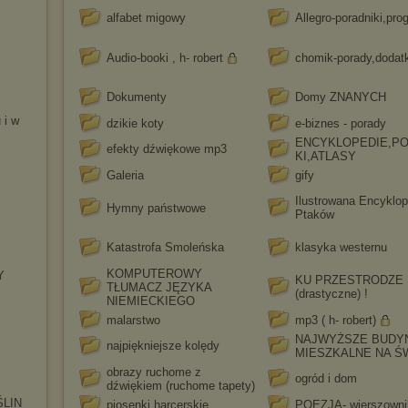
alfabet migowy
Allegro-poradniki,pr
Audio-booki , h- robert
chomik-porady,dodatk
Dokumenty
Domy ZNANYCH
 i w
dzikie koty
e-biznes - porady
ENCYKLOPEDIE,PO
efekty dźwiękowe mp3
KI,ATLASY
Galeria
gify
Ilustrowana Encyklop
Hymny państwowe
Ptaków
Katastrofa Smoleńska
klasyka westernu
KOMPUTEROWY
Y
KU PRZESTRODZE
TŁUMACZ JĘZYKA
(drastyczne) !
NIEMIECKIEGO
malarstwo
mp3 ( h- robert)
NAJWYŻSZE BUDY
najpiękniejsze kolędy
MIESZKALNE NA Ś
obrazy ruchome z
ogród i dom
dźwiękiem (ruchome tapety)
LIN
piosenki harcerskie
POEZJA- wierszowni