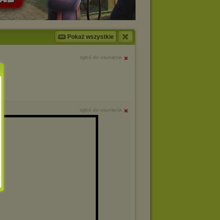
Pokaż wszystkie
zgłoś do usunięcia
zgłoś do usunięcia