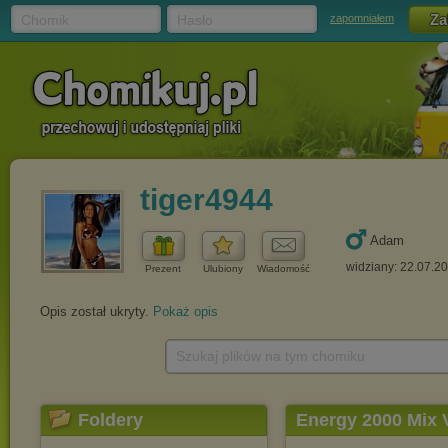
Chomik
Hasło
zapomniałem
tiger4944
Adam
widziany: 22.07.2
Prezent
Ulubiony
Wiadomość
Opis został ukryty.
Pokaż opis
Szukaj plików na tym chomiku
Foldery
Energy 2000 Mix 