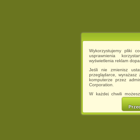
Wykorzystujemy pliki c
usprawnienia korzyst
wyświetlenia reklam dop
Jeśli nie zmienisz ust
przeglądarce, wyrażasz
komputerze przez admin
Corporation.
W każdej chwili możesz
cookies w swojej przeglą
w naszej Pol
Prze
http://chomikuj.pl/Polity
Jednocześnie informuje
może spowodować ogr
Chomikuj.pl.
W przypadku braku twojej