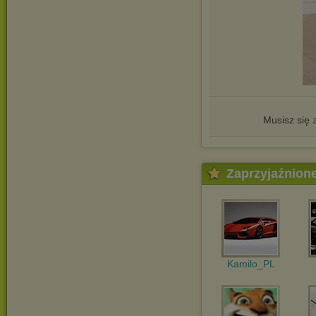
Musisz się
Zaprzyjaźnion
Kamilo_PL