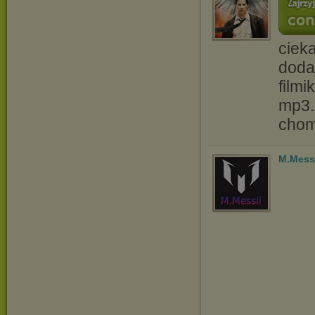
ciek
doda
film
mp3.
chom
M.Mess