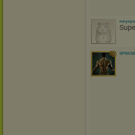
meyepa
Supe
SP0KSI