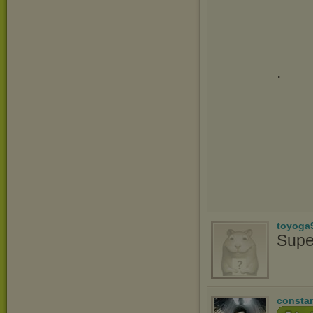
.
toyoga
Supe
consta