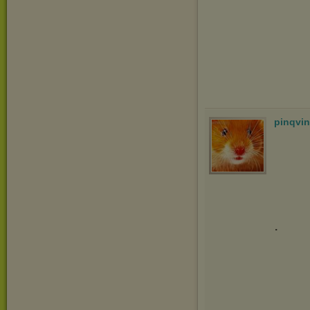
pinqvi
.