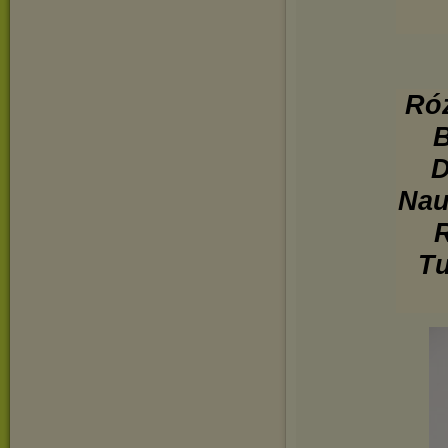
Róż
B
D
Nau
R
Tu