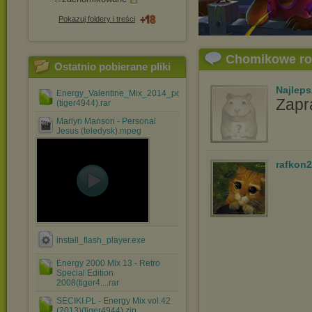
Pokazuj foldery i treści
Chomikowe r
Ostatnio pobierane pliki
Najlep
Energy_Valentine_Mix_2014_podzielony
Zapr
(tiger4944).rar
Marlyn Manson - Personal
Jesus (teledysk).mpeg
rafkon2
install_flash_player.exe
Energy 2000 Mix 13 - Retro
Special Edition
2008(tiger4....rar
SECIKI.PL - Energy Mix vol.42
(2013)(tiger4944).zip