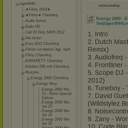
tiger4944
sortuj według:
★Filmy 2014★
★Filmy★ Chomikuj
Energy 2000 - E
Audio humor
Set(tiger4944)
.
Bajki HD
Call Of Duty MW3 2012
1. Intro
Dla dzieci
2. Dutch Mast
Euro 2012 Chomikuj
Remix)
Filmiki na telefon 3gp, mp4
Filmy Chomikuj
3. Audiofreq 
KABARETY Chomikuj
4. Frontliner 
Kakiber 200 volt Chomikuj
5. Scope DJ 
Muzyka
Energy 2000 Chomikuj
2012)
Energy Mixy
6. Tuneboy - T
Energy 2000 Mix
13 - Retro Special
7. David Gue
Edition
(Wildstylez B
Energy 2000 Mix
Vol 23
8. Noisecontr
Energy 2000 Mix
Vol 24
9. Zany - Wor
Energy 2000 Mix
Vol 25
10. Code Blac
Energy 2000 Mix