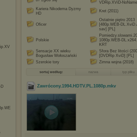
VDRip.XViD-NoNam
Kariera Nikodema Dyzmy
Kret (2011)
HD
Ostatnie piętro 2013
Oficer
[480p.WEB-DL.XviD.
sav] [PL]
Pomiedzy.slowami.2
Polskie
1080p.WEB-DL.x264
KRT
ip.XV
Sensacje XX wieku
Sfora Bez litości (20
Bogusław Wołoszański
[DVDRip XviD] [PL]
Szerokie tory
Zimna wojna (2018)
sortuj według:
nazwa
typ pliku
Zawrócony.1994.HDTV.PL.1080p
.mkv
-D
0p.WE
p