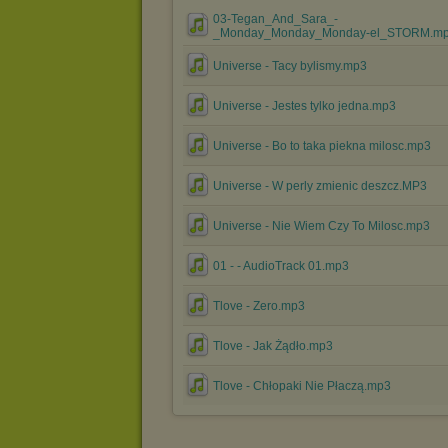
03-Tegan_And_Sara_-
_Monday_Monday_Monday-el_STORM.m
Universe - Tacy bylismy.mp3
Universe - Jestes tylko jedna.mp3
Universe - Bo to taka piekna milosc.mp3
Universe - W perly zmienic deszcz.MP3
Universe - Nie Wiem Czy To Milosc.mp3
01 - - AudioTrack 01.mp3
Tlove - Zero.mp3
Tlove - Jak Żądło.mp3
Tlove - Chłopaki Nie Płaczą.mp3