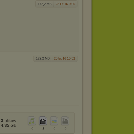
172,2 MB
23 lut 16 0:06
172,2 MB
20 lut 16 15:52
3
plików
4,35
GB
0
3
0
0