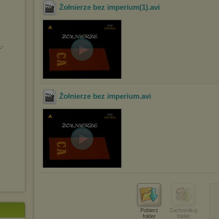
Żołnierze bez imperium(1)
.avi
L-
Żołnierze bez imperium
.avi
Pobierz
Zachomikuj
folder
folder