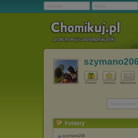
Chomik
Hasło
szymano20
Prezent
Ulubiony
Wiadomość
Szukaj plików
Foldery
szymano206