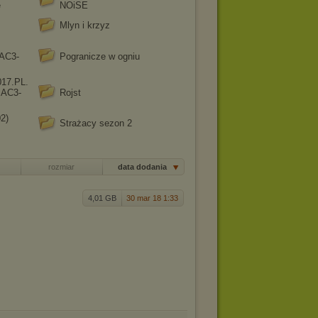
e
NOiSE
Mlyn i krzyz
AC3-
Pogranicze w ogniu
017.PL.
.AC3-
Rojst
02)
Strażacy sezon 2
rozmiar
data dodania
4,01 GB
30 mar 18 1:33