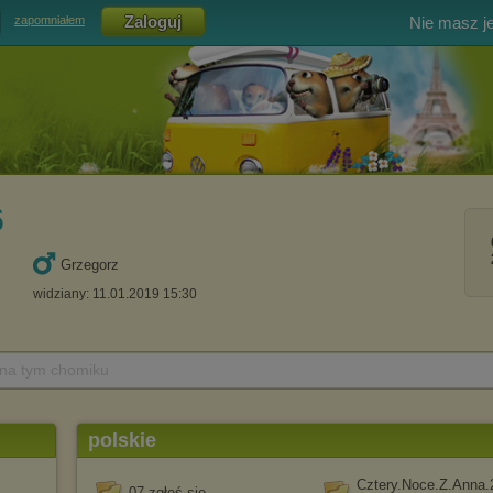
Nie masz j
zapomniałem
6
Grzegorz
widziany: 11.01.2019 15:30
 na tym chomiku
polskie
Cztery.Noce.Z.Anna.
07 zgłoś się