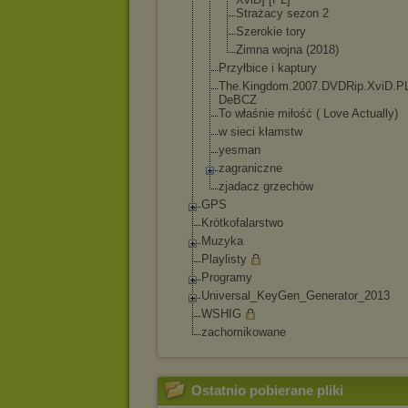
Strażacy sezon 2
Szerokie tory
Zimna wojna (2018)
Przyłbice i kaptury
The.Kingdom.20
07.DVDRip.XviD
.P
DeBCZ
To właśnie miłość ( Love Actually)
w sieci kłamstw
yesman
zagraniczne
zjadacz grzechów
GPS
Krótkofalarstwo
Muzyka
Playlisty
Programy
Universal_KeyGen_
Generator_2013
WSHIG
zachomikowane
Ostatnio pobierane pliki