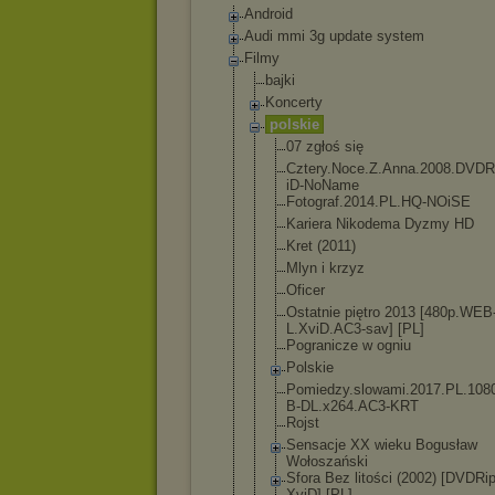
Android
Audi mmi 3g update system
Filmy
bajki
Koncerty
polskie
07 zgłoś się
Cztery.Noce
.Z.Anna.200
8.DVDR
iD-NoName
Fotograf.20
14.PL.HQ-NO
iSE
Kariera Nikodema Dyzmy HD
Kret (2011)
Mlyn i krzyz
Oficer
Ostatnie piętro 2013 [480p.WEB
L.XviD.AC3-
sav] [PL]
Pogranicze w ogniu
Polskie
Pomiedzy.sl
owami.2017.
PL.108
B-DL.x264.A
C3-KRT
Rojst
Sensacje XX wieku Bogusław
Wołoszański
Sfora Bez litości (2002) [DVDRi
XviD] [PL]