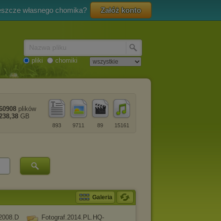
eszcze własnego chomika?
Załóż konto
Nazwa pliku
pliki
chomiki
60908
plików
238,38
GB
893
9711
89
15161
Galeria
2008.D
Fotograf.2014.PL.HQ-