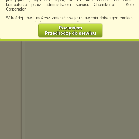
komputerze przez administratora serwisu Chomikuj.pl – Kelo
Corporation.
W każdej chwili możesz zmienić swoje ustawienia dotyczące cookies
w swojej przeglądarce internetowej. Dowiedz się więcej w naszej
Polityce Prywatności -
http://chomikuj.pl/PolitykaPrywatnosci.aspx
.
Rozumiem
Przechodzę do serwisu
Jednocześnie informujemy że zmiana ustawień przeglądarki może
spowodować ograniczenie korzystania ze strony Chomikuj.pl.
W przypadku braku twojej zgody na akceptację cookies niestety
prosimy o opuszczenie serwisu chomikuj.pl.
Wykorzystanie plików cookies
przez
Zaufanych Partnerów
(dostosowanie reklam do Twoich potrzeb, analiza skuteczności działań
marketingowych).
Wyrażenie sprzeciwu spowoduje, że wyświetlana Ci reklama nie
będzie dopasowana do Twoich preferencji, a będzie to reklama
wyświetlona przypadkowo.
Istnieje możliwość zmiany ustawień przeglądarki internetowej w
sposób uniemożliwiający przechowywanie plików cookies na
urządzeniu końcowym. Można również usunąć pliki cookies,
dokonując odpowiednich zmian w ustawieniach przeglądarki
internetowej.
Pełną informację na ten temat znajdziesz pod adresem
http://chomikuj.pl/PolitykaPrywatnosci.aspx
.