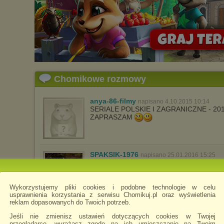
Chomikowe rozmowy
anya-86-filmy
napisano 4.10.2015 10:14
SERIALE POLSKIE I ZAGRANICZNE - 20
ZAPRASZAM
SPAKSIK-1976
napisano 25.01.2016 15:25
Wykorzystujemy pliki cookies i podobne technologie w celu
usprawnienia korzystania z serwisu Chomikuj.pl oraz wyświetlenia
reklam dopasowanych do Twoich potrzeb.
Jeśli nie zmienisz ustawień dotyczących cookies w Twojej
przeglądarce, wyrażasz zgodę na ich umieszczanie na Twoim