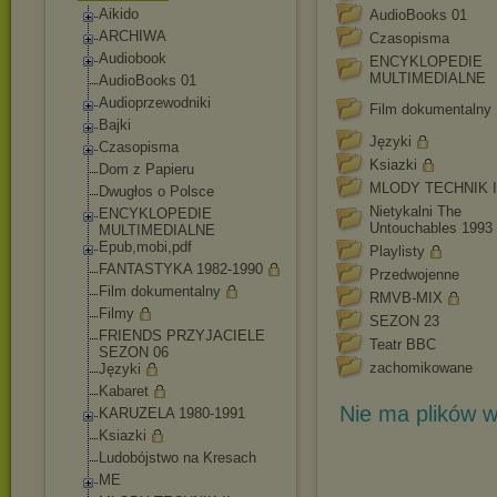
Aikido
AudioBooks 01
ARCHIWA
Czasopisma
Audiobook
ENCYKLOPEDIE
MULTIMEDIALNE
AudioBooks 01
Audioprzewodniki
Film dokumentalny
Bajki
Języki
Czasopisma
Ksiazki
Dom z Papieru
MLODY TECHNIK I
Dwugłos o Polsce
Nietykalni The
ENCYKLOPEDIE
Untouchables 1993 
MULTIMEDIALNE
Epub,mobi,pdf
Playlisty
FANTASTYKA 1982-1990
Przedwojenne
Film dokumentalny
RMVB-MIX
Filmy
SEZON 23
FRIENDS PRZYJACIELE
Teatr BBC
SEZON 06
zachomikowane
Języki
Kabaret
Nie ma plików w
KARUZELA 1980-1991
Ksiazki
Ludobójstwo na Kresach
ME