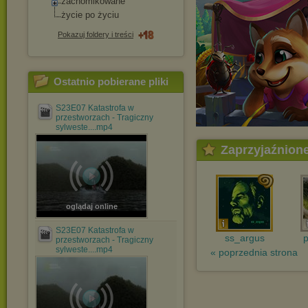
zachomikowane
życie po życiu
Pokazuj foldery i treści
Ostatnio pobierane pliki
S23E07 Katastrofa w
przestworzach - Tragiczny
sylweste....mp4
Zaprzyjaźnion
oglądaj online
S23E07 Katastrofa w
ss_argus
p
przestworzach - Tragiczny
sylweste....mp4
« poprzednia strona