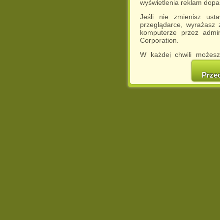
wyświetlenia reklam dop
Jeśli nie zmienisz ust
przeglądarce, wyrażasz
komputerze przez admin
Corporation.
W każdej chwili możesz
cookies w swojej przeglą
w naszej Pol
Prze
http://chomikuj.pl/Polity
Jednocześnie informuje
może spowodować ogr
Chomikuj.pl.
W przypadku braku twojej
prosimy o opuszczenie se
Wykorzystanie plików c
(dostosowanie reklam do
działań marketingowych).
Wyrażenie sprzeciwu spo
będzie dopasowana do Tw
wyświetlona przypadkowo
Istnieje możliwość zmian
sposób uniemożliwiając
urządzeniu końcowym. M