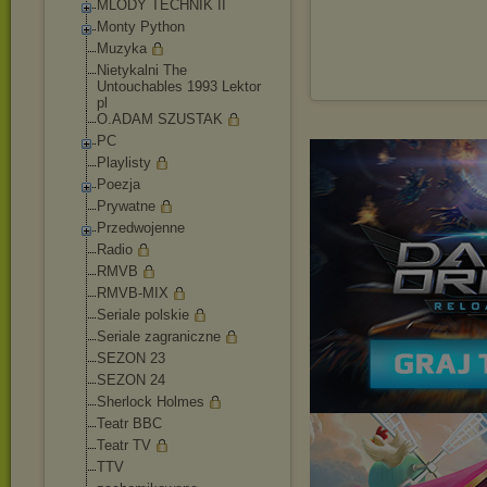
MLODY TECHNIK II
Monty Python
Muzyka
Nietykalni The
Untouchables 1993 Lektor
pl
O.ADAM SZUSTAK
PC
Playlisty
Poezja
Prywatne
Przedwojenne
Radio
RMVB
RMVB-MIX
Seriale polskie
Seriale zagraniczne
SEZON 23
SEZON 24
Sherlock Holmes
Teatr BBC
Teatr TV
TTV