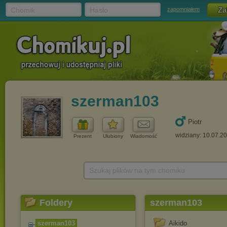
Chomik
Hasło
zapomniałem
szerman103
Piotr
widziany: 10.07.2
Prezent
Ulubiony
Wiadomość
Szukaj plików na tym chomiku
Foldery
szerman103
szerman103
Aikido