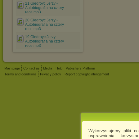
21 Giedroyc Jerzy -
Autobiografia na cztery
rece.mp3
20 Giedroyc Jerzy -
Autobiografia na cztery
rece.mp3
19 Giedroyc Jerzy -
Autobiografia na cztery
rece.mp3
Main page
Contact us
Media
Help
Publishers Platform
Terms and conditions
Privacy policy
Report copyright infringement
Wykorzystujemy pliki c
usprawnienia korzyst