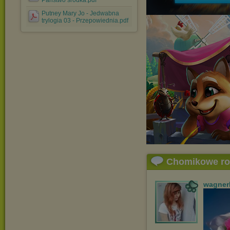
Panstwo srodka.pdf
Putney Mary Jo - Jedwabna
trylogia 03 - Przepowiednia.pdf
Chomikowe r
wagner