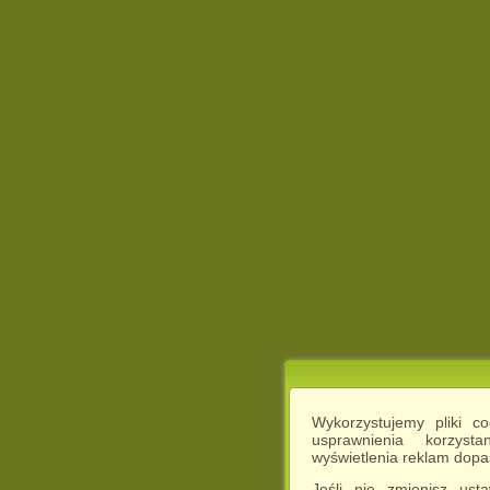
Wykorzystujemy pliki c
usprawnienia korzyst
wyświetlenia reklam dop
Jeśli nie zmienisz ust