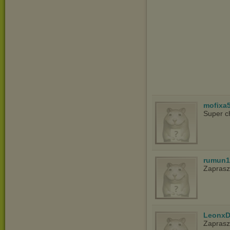
mofixa
Super c
rumun1
Zapras
LeonxD
Zapras