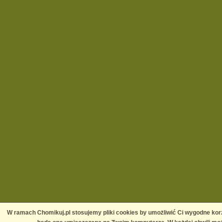
W ramach Chomikuj.pl stosujemy pliki cookies by umożliwić Ci wygodne korz