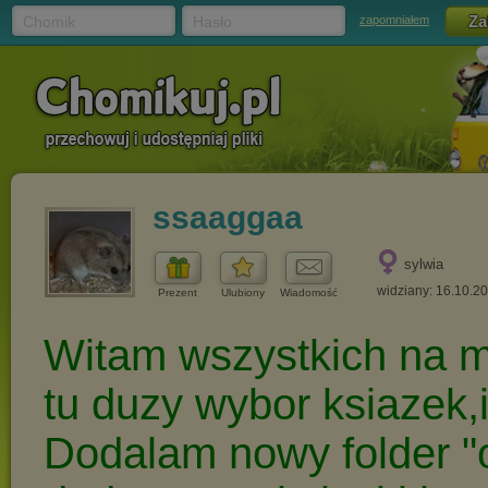
Chomik
Hasło
zapomniałem
ssaaggaa
sylwia
widziany: 16.10.2
Prezent
Ulubiony
Wiadomość