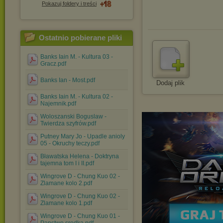
Pokazuj foldery i treści
Ostatnio pobierane pliki
Banks Iain M. - Kultura 03 -
Gracz.pdf
Banks Ian - Most.pdf
Dodaj plik
Banks Iain M. - Kultura 02 -
Najemnik.pdf
Woloszanski Boguslaw -
Twierdza szyfrów.pdf
Putney Mary Jo - Upadle anioly
05 - Okruchy teczy.pdf
Bławatska Helena - Doktryna
tajemna tom I i II.pdf
Wingrove D - Chung Kuo 02 -
Zlamane kolo 2.pdf
Wingrove D - Chung Kuo 02 -
Zlamane kolo 1.pdf
Wingrove D - Chung Kuo 01 -