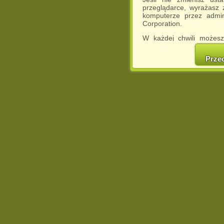
przeglądarce, wyrażasz
komputerze przez admin
Corporation.
W każdej chwili możesz
cookies w swojej przeglą
w naszej Pol
Prze
http://chomikuj.pl/Polity
Jednocześnie informuje
może spowodować ogr
Chomikuj.pl.
W przypadku braku twojej
prosimy o opuszczenie se
Wykorzystanie plików c
(dostosowanie reklam do
działań marketingowych).
Wyrażenie sprzeciwu spo
będzie dopasowana do Tw
wyświetlona przypadkowo
Istnieje możliwość zmian
sposób uniemożliwiając
urządzeniu końcowym. M
dokonując odpowiednich
internetowej.