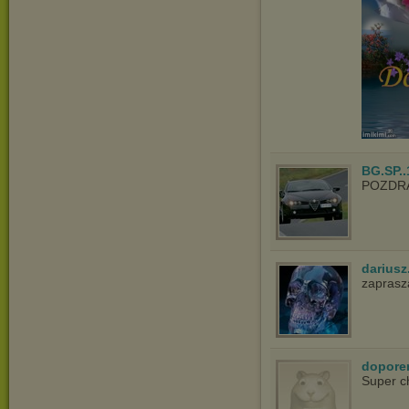
BG.SP..
POZDR
dariusz
zapras
dopore
Super c