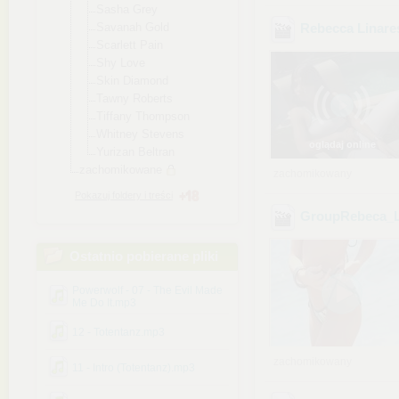
Sasha Grey
Savanah Gold
Rebecca Linares
Scarlett Pain
Shy Love
Skin Diamond
Tawny Roberts
Tiffany Thompson
Whitney Stevens
oglądaj online
Yurizan Beltran
zachomikowane
zachomikowany
Pokazuj foldery i treści
GroupRebeca_Li
Ostatnio pobierane pliki
Powerwolf - 07 - The Evil Made
Me Do It.mp3
12 - Totentanz.mp3
zachomikowany
11 - Intro (Totentanz).mp3