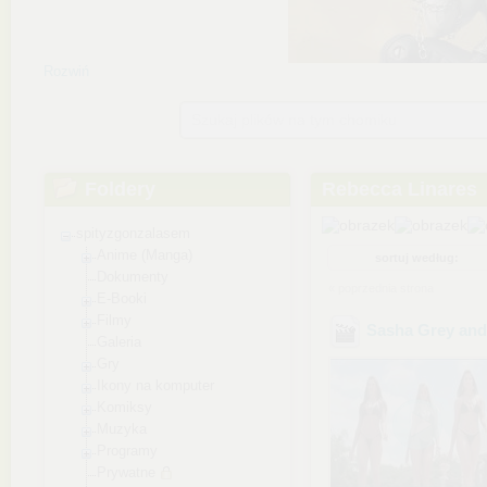
Rozwiń
Szukaj plików na tym chomiku
Foldery
Rebecca Linares
spityzgonzalasem
Anime (Manga)
sortuj według:
Dokumenty
« poprzednia strona
E-Booki
Filmy
Sasha Grey and
Galeria
Gry
Ikony na komputer
Komiksy
Muzyka
Programy
Prywatne