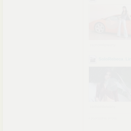
zachomikowany
SoloRebeca_Li
zachomikowany
« poprzednia strona