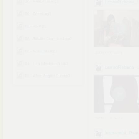
LesboRebeca_L
10 - Fried Alive.mp3
09 - Coma.mp3
08 - RIP.mp3
06 - Suicide Command.mp3
05 - Nosferatu.mp3
zachomikowany
04 - Intro (Nosferatu).mp3
LesboRebeca_L
03 - When Angels Die.mp3
zachomikowany
Interracial_Gr