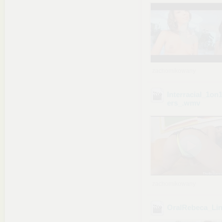
zachomikowany
Interracial_1o
ers_
.wmv
zachomikowany
OralRebeca_Li