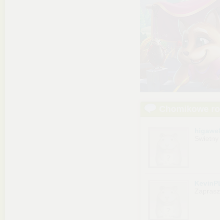
Chomikowe r
higawe
Swietny
KevinP
Zapras