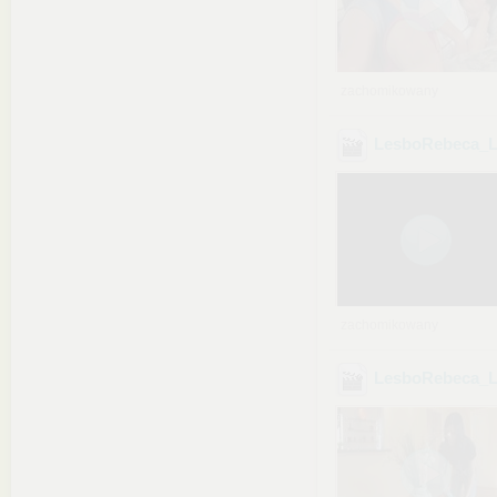
zachomikowany
LesboRebeca_L
zachomikowany
LesboRebeca_