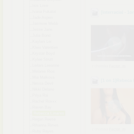
Isis Love
Ivana Fukalot
[Interracial - 
Jade Aspen
Jasmine Webb
Jesse Jane
Julia Bond
Kaylani Lei
Kleio Valentien
Krystal Boyd
Kylee Strutt
Leilani Leeanne
z chomika
Factor_m
Melanie Rios
Mia Malkova
[1 on 1]Rebeca 
Nessa Devil
Nikki Delano
Priya Rai
Rachel Roxxx
Raven Bay
Rebecca Linares
Regan Reese
Rihanna Rimes
z chomika
Factor_m
Ruby Rayes