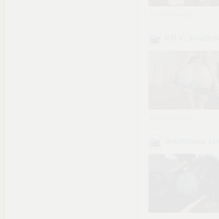
zachomikowany
P.O.V._1on1Re
zachomikowany
OralRebeca_Li