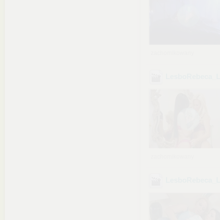
zachomikowany
LesboRebeca_L
zachomikowany
LesboRebeca_L