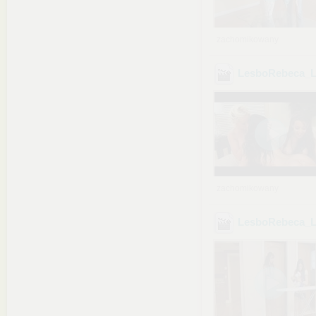
zachomikowany
LesboRebeca_Li
zachomikowany
LesboRebeca_L