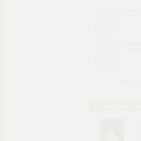
fanad5
Super c
LeonxD
Zapras
Musisz się
Zaprzyjaźnion