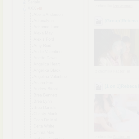
Seriale
z chomika
izerwoman
XXX
Abella Anderson
[Group]Rebeca L
Adrenalynn
Adrianna Luna
Alexa May
Alexis Ford
Amy Reid
Andie Valentino
Anette Dawn
Angelica Heart
Angelika Black
z chomika
Factor_m
Angelina Valentine
Ariana Fox
[1 on 1]Rebeca 
Audrey Bitoni
Brea Bennett
Brea Lynn
Bree Daniels
Christy Mack
Coco De Mal
Delta White
Emma Mae
z chomika
Factor_m
Isabella Chrystin