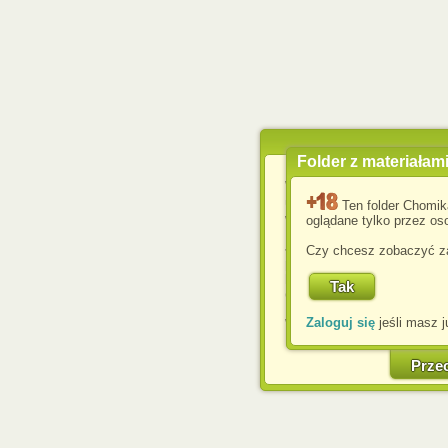
Folder z materiałam
Wykorzystujemy pliki c
usprawnienia korzyst
Ten folder Chomik
wyświetlenia reklam dop
oglądane tylko przez oso
Jeśli nie zmienisz ust
Czy chcesz zobaczyć za
przeglądarce, wyrażasz
komputerze przez admin
Corporation.
Zaloguj się
jeśli masz j
W każdej chwili możesz
cookies w swojej przeglą
w naszej Pol
Prze
http://chomikuj.pl/Polity
Jednocześnie informuje
może spowodować ogr
Chomikuj.pl.