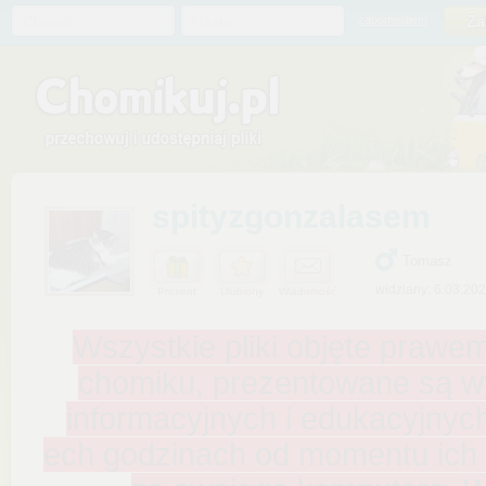
Chomik
Hasło
zapomniałem
spityzgonzalasem
Tomasz
widziany: 6.03.20
Prezent
Ulubiony
Wiadomość