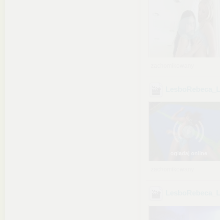
zachomikowany
LesboRebeca_L
oglądaj online
zachomikowany
LesboRebeca_L