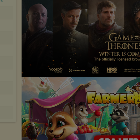
p3
internetowej.
Pełną informację na ten temat znajdziesz pod adresem
http://chomikuj.pl/PolitykaPrywatnosci.aspx
.