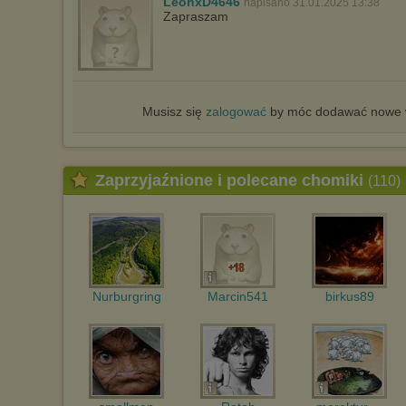
LeonxD4646
napisano 31.01.2025 13:38
Zapraszam
Musisz się
zalogować
by móc dodawać nowe w
Zaprzyjaźnione i polecane chomiki
(110)
Nurburgring
Marcin541
birkus89