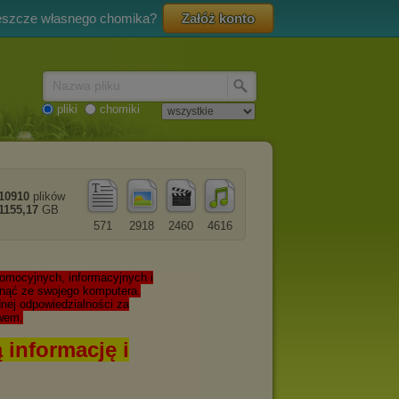
eszcze własnego chomika?
Załóż konto
Nazwa pliku
pliki
chomiki
10910
plików
1155,17
GB
571
2918
2460
4616