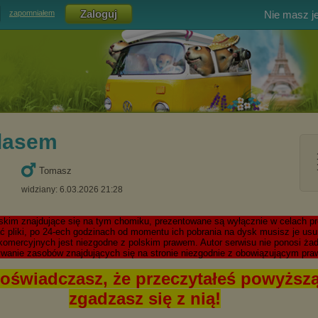
Nie masz j
zapomniałem
alasem
Tomasz
widziany: 6.03.2026 21:28