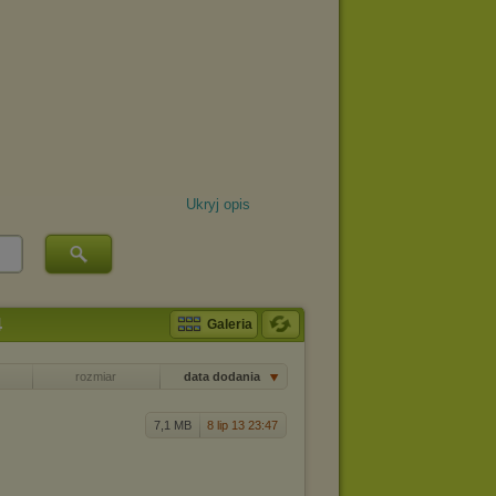
Ukryj opis
4
Galeria
rozmiar
data dodania
7,1 MB
8 lip 13 23:47