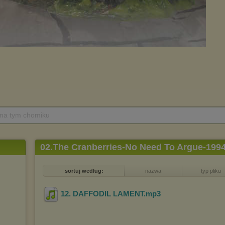
 na tym chomiku
02.The Cranberries-No Need To Argue-199
sortuj według:
nazwa
typ pliku
12. DAFFODIL LAMENT
.mp3