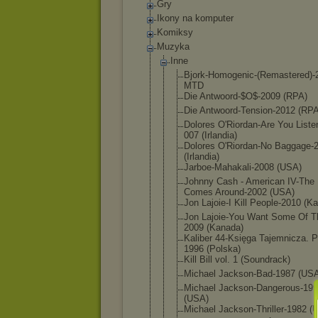
Gry
Ikony na komputer
Komiksy
Muzyka
Inne
Bjork-Homog
enic-(Remas
tered)
MTD
Die Antwoord-$O
$-2009 (RPA)
Die Antwoord-Te
nsion-2012 (RPA
Dolores O'Riordan-A
re You Liste
007 (Irlandia)
Dolores O'Riordan-N
o Baggage-
(Irlandia)
Jarboe-Maha
kali-2008 (USA)
Johnny Cash - American IV-The
Comes Around-2002 (USA)
Jon Lajoie-I Kill People-2010 (K
Jon Lajoie-You Want Some Of T
2009 (Kanada)
Kaliber 44-Księga Tajemnicza. P
1996 (Polska)
Kill Bill vol. 1 (Soundrack)
Michael Jackson-Bad
-1987 (US
Michael Jackson-Dan
gerous-19
(USA)
Michael Jackson-Thr
iller-1982 