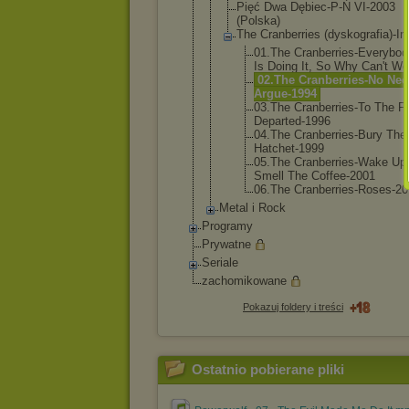
Pięć Dwa Dębiec-P-Ń VI-2003
(Polska)
The Cranberries (dyskografi
a)-Ir
01.The Cranberr
ies-Ever
ybod
Is Doing It, So Why Can't W
02.The Cranberr
ies-No Nee
Argue-19
94
03.The Cranberr
ies-To The Fa
Departed
-1996
04.The Cranberr
ies-Bury The
Hatchet-
1999
05.The Cranberr
ies-Wake Up
Smell The Coffee-2
001
06.The Cranberr
ies-Rose
s-20
Metal i Rock
Programy
Prywatne
Seriale
zachomikowane
Pokazuj foldery i treści
Ostatnio pobierane pliki