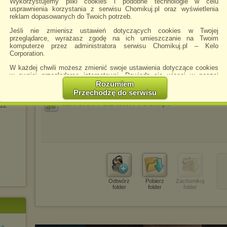
Wykorzystujemy pliki cookies i podobne technologie w celu
usprawnienia korzystania z serwisu Chomikuj.pl oraz wyświetlenia
reklam dopasowanych do Twoich potrzeb.
landia
y Else
Jeśli nie zmienisz ustawień dotyczących cookies w Twojej
e-1992
przeglądarce, wyrażasz zgodę na ich umieszczanie na Twoim
d To
komputerze przez administratora serwisu Chomikuj.pl – Kelo
03. TWENTY ONE
.mp3
Corporation.
ithful
W każdej chwili możesz zmienić swoje ustawienia dotyczące cookies
w swojej przeglądarce internetowej. Dowiedz się więcej w naszej
Polityce Prywatności -
http://chomikuj.pl/PolitykaPrywatnosci.aspx
.
Rozumiem
 And
Przechodzę do serwisu
Jednocześnie informujemy że zmiana ustawień przeglądarki może
02. I CAN'T BE WITH YOU
.mp3
spowodować ograniczenie korzystania ze strony Chomikuj.pl.
12
W przypadku braku twojej zgody na akceptację cookies niestety
prosimy o opuszczenie serwisu chomikuj.pl.
Wykorzystanie plików cookies
przez
Zaufanych Partnerów
(dostosowanie reklam do Twoich potrzeb, analiza skuteczności działań
marketingowych).
Wyrażenie sprzeciwu spowoduje, że wyświetlana Ci reklama nie
będzie dopasowana do Twoich preferencji, a będzie to reklama
Odtwórz
Pobierz
Zachomikuj
wyświetlona przypadkowo.
folder
folder
folder
Istnieje możliwość zmiany ustawień przeglądarki internetowej w
sposób uniemożliwiający przechowywanie plików cookies na
urządzeniu końcowym. Można również usunąć pliki cookies,
dokonując odpowiednich zmian w ustawieniach przeglądarki