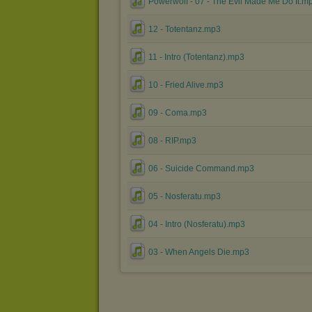
Powerwolf - 07 - The Evil Made Me Do It.m
12 - Totentanz.mp3
11 - Intro (Totentanz).mp3
10 - Fried Alive.mp3
09 - Coma.mp3
08 - RIP.mp3
06 - Suicide Command.mp3
05 - Nosferatu.mp3
04 - Intro (Nosferatu).mp3
03 - When Angels Die.mp3