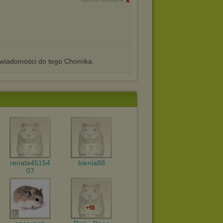
iadomości do tego Chomika.
renata45154
bienia88
07