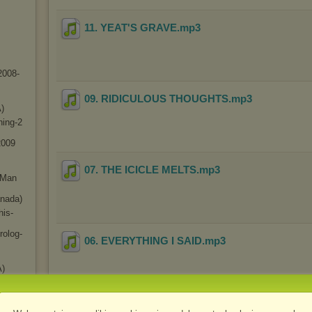
11. YEAT'S GRAVE
.mp3
-2008
-
09. RIDICULOUS THOUGHTS
.mp3
)
ning-2
200
9
07. THE ICICLE MELTS
.mp3
 Man
anada)
his-
rolog-
06. EVERYTHING I SAID
.mp3
A)
91
(USA)
05. EMPTY
.mp3