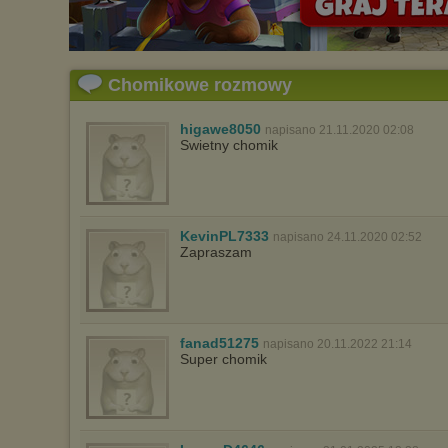
Chomikowe rozmowy
higawe8050
napisano 21.11.2020 02:08
Swietny chomik
KevinPL7333
napisano 24.11.2020 02:52
Zapraszam
fanad51275
napisano 20.11.2022 21:14
Super chomik