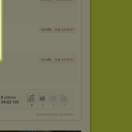
3,6 MB
8 lip 13 23:47
3,6 MB
8 lip 13 23:47
8
plików
34,62
MB
8
0
0
0
bezpośredni link do folderu