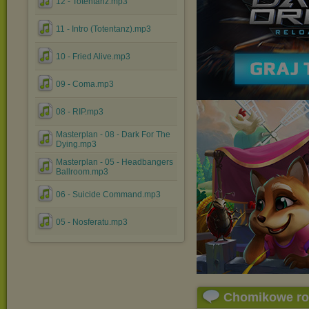
12 - Totentanz.mp3
11 - Intro (Totentanz).mp3
10 - Fried Alive.mp3
09 - Coma.mp3
08 - RIP.mp3
Masterplan - 08 - Dark For The
Dying.mp3
Masterplan - 05 - Headbangers
Ballroom.mp3
06 - Suicide Command.mp3
05 - Nosferatu.mp3
Chomikowe r