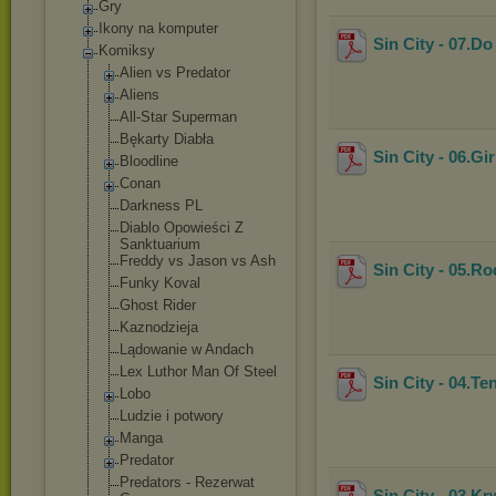
Gry
Ikony na komputer
Sin City - 07.D
Komiksy
Alien vs Predator
Aliens
All-Star Superman
Bękarty Diabła
Sin City - 06.Gi
Bloodline
Conan
Darkness PL
Diablo Opowieści Z
Sanktuarium
Freddy vs Jason vs Ash
Sin City - 05.R
Funky Koval
Ghost Rider
Kaznodzieja
Lądowanie w Andach
Lex Luthor Man Of Steel
Sin City - 04.Te
Lobo
Ludzie i potwory
Manga
Predator
Predators - Rezerwat
Sin City - 03.K