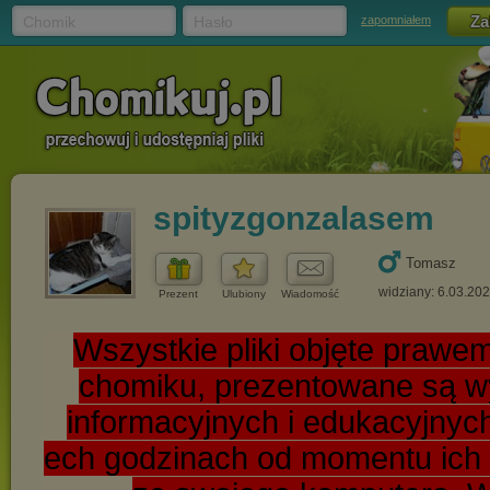
Chomik
Hasło
zapomniałem
spityzgonzalasem
Tomasz
widziany: 6.03.20
Prezent
Ulubiony
Wiadomość