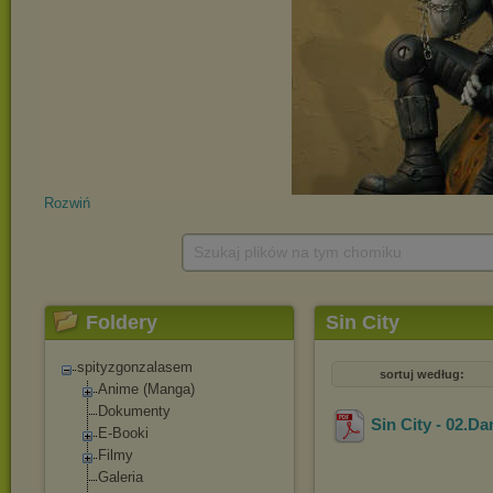
Rozwiń
Szukaj plików na tym chomiku
Foldery
Sin City
spityzgonzalasem
sortuj według:
Anime (Manga)
Dokumenty
Sin City - 02.D
E-Booki
Filmy
Galeria