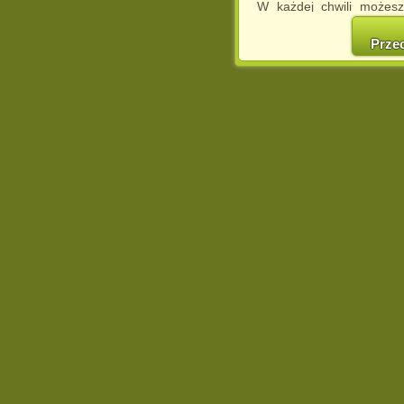
W każdej chwili możesz
cookies w swojej przeglą
w naszej Pol
Prze
http://chomikuj.pl/Polity
Jednocześnie informuje
może spowodować ogr
Chomikuj.pl.
W przypadku braku twojej
prosimy o opuszczenie se
Wykorzystanie plików c
(dostosowanie reklam do
działań marketingowych).
Wyrażenie sprzeciwu spo
będzie dopasowana do Tw
wyświetlona przypadkowo
Istnieje możliwość zmian
sposób uniemożliwiając
urządzeniu końcowym. M
dokonując odpowiednich
internetowej.
Pełną informację na 
http://chomikuj.pl/Polity