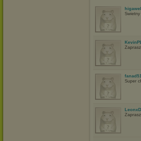
higawe
Swietny
KevinP
Zapras
fanad5
Super c
LeonxD
Zapras