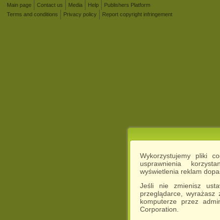
Main page
Contact us
Media
Help
Publishers Platform
Terms and conditions
Privacy policy
Report copyright infringement
Wykorzystujemy pliki c
usprawnienia korzyst
wyświetlenia reklam dop
Jeśli nie zmienisz ust
przeglądarce, wyrażasz
komputerze przez admin
Corporation.