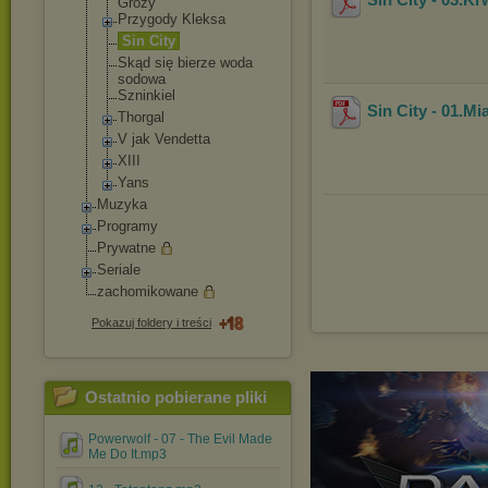
Grozy
Przygody Kleksa
Sin City
Skąd się bierze woda
sodowa
Szninkiel
Sin City - 01.M
Thorgal
V jak Vendetta
XIII
Yans
Muzyka
Programy
Prywatne
Seriale
zachomikowane
Pokazuj foldery i treści
Ostatnio pobierane pliki
Powerwolf - 07 - The Evil Made
Me Do It.mp3