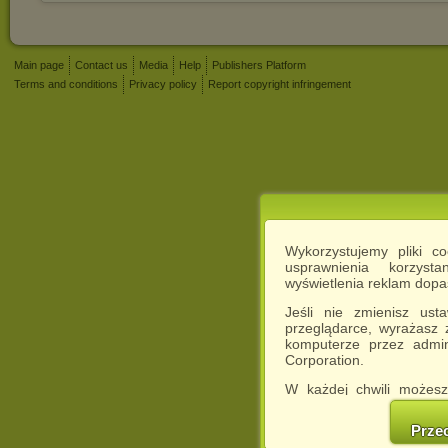
Main page
Contact us
Media
Help
Publishers Platform
Terms and conditions
Privacy policy
Report copyright infringement
Wykorzystujemy pliki c
usprawnienia korzyst
wyświetlenia reklam dop
Jeśli nie zmienisz ust
przeglądarce, wyrażasz
komputerze przez admin
Corporation.
W każdej chwili możesz
cookies w swojej przeglą
w naszej Pol
Prze
http://chomikuj.pl/Polity