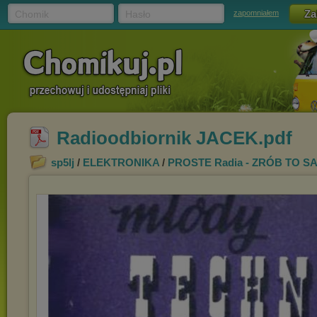
Chomik
Hasło
zapomniałem
Radioodbiornik JACEK.pdf
sp5lj
/
ELEKTRONIKA
/
PROSTE Radia - ZRÓB TO S