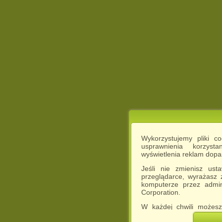
Wykorzystujemy pliki c
usprawnienia korzyst
wyświetlenia reklam dop
Jeśli nie zmienisz ust
przeglądarce, wyrażasz
komputerze przez admin
Corporation.
W każdej chwili możesz
cookies w swojej przeglą