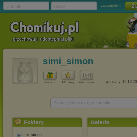
Chomik
Hasło
zapomniałem
simi_simon
widziany: 19.10.2
Prezent
Ulubiony
Wiadomość
Szukaj plików na tym chomiku
Foldery
Galeria
simi_simon