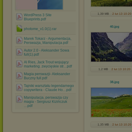
1,39 MB
2 lut 13 10:20
WordPress 3 Site
Blueprints.pdf
40
.jpg
photome_v1.0(1).rar
Marek Tokarz - Argumentacja,
Perswazja, Manipulacja.pdf
Autor 2.0 - Aleksander Sowa
full(1).pdf
Al Ries, Jack Trout wojujący
marketing. zwycięskie str....pdf
1,2 MB
2 lut 13 10:20
Magia perswazji- Aleksander
Buczny full.pdf
38
.jpg
Tajniki warsztatu legendarnego
copywritera - Claude Ho....pdf
Manipulacja, perswazja czy
magia - Sergiusz Kizińczuk
....pdf
1,35 MB
2 lut 13 10:20