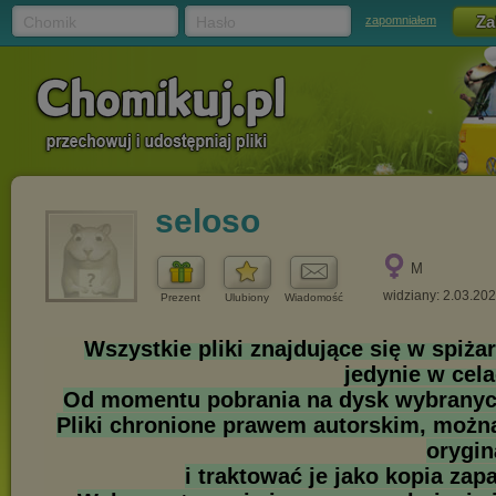
Chomik
Hasło
zapomniałem
seloso
M
widziany: 2.03.20
Prezent
Ulubiony
Wiadomość