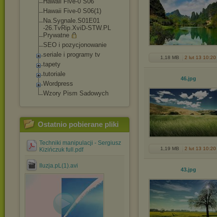
Hawaii Five-0 S06
Hawaii Five-0 S06(1)
Na.Sygnale.S01E01
-26.TvRip.XviD-ST
W.PL
Prywatne
SEO i pozycjonowanie
seriale i programy tv
1,18 MB
2 lut 13 10:20
tapety
tutoriale
46
.jpg
Wordpress
Wzory Pism Sadowych
Ostatnio pobierane pliki
Techniki manipulacji - Sergiusz
1,19 MB
2 lut 13 10:20
Kizińczuk full.pdf
Iluzja.pL(1).avi
43
.jpg