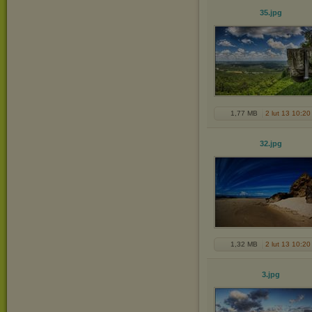
35
.jpg
1,77 MB
2 lut 13 10:20
32
.jpg
1,32 MB
2 lut 13 10:20
3
.jpg