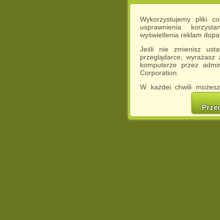
Wykorzystujemy pliki c
usprawnienia korzyst
wyświetlenia reklam dop
Jeśli nie zmienisz ust
przeglądarce, wyrażasz
komputerze przez admin
Corporation.
W każdej chwili możesz
cookies w swojej przeglą
w naszej Pol
Prze
http://chomikuj.pl/Polity
Jednocześnie informuje
może spowodować ogr
Chomikuj.pl.
W przypadku braku twojej
prosimy o opuszczenie se
Wykorzystanie plików c
(dostosowanie reklam do
działań marketingowych).
Wyrażenie sprzeciwu spo
będzie dopasowana do Tw