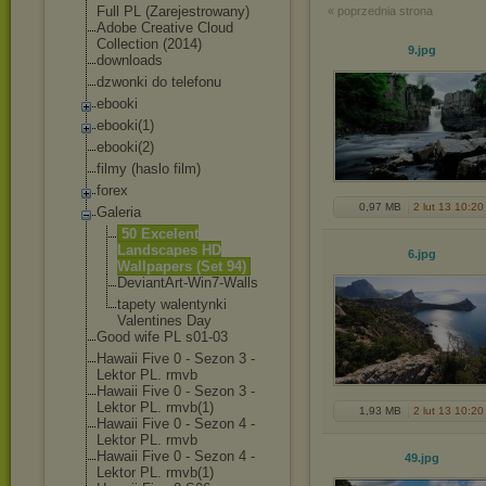
Full PL (Zarejestrowany)
« poprzednia strona
Adobe Creative Cloud
Collection (2014)
9
.jpg
downloads
dzwonki do telefonu
ebooki
ebooki(1)
ebooki(2)
filmy (haslo film)
forex
0,97 MB
2 lut 13 10:20
Galeria
50 Excelent
Landscapes HD
6
.jpg
Wallpapers (Set 94)
DeviantArt-Win
7-Walls
tapety walentynki
Valentines Day
Good wife PL s01-03
Hawaii Five 0 - Sezon 3 -
Lektor PL. rmvb
Hawaii Five 0 - Sezon 3 -
Lektor PL. rmvb(1)
1,93 MB
2 lut 13 10:20
Hawaii Five 0 - Sezon 4 -
Lektor PL. rmvb
Hawaii Five 0 - Sezon 4 -
49
.jpg
Lektor PL. rmvb(1)