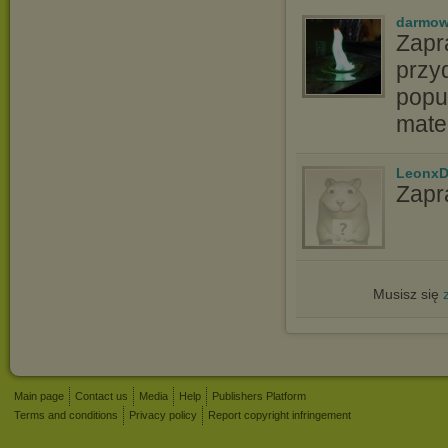
darmow
Zapr
przyd
popu
matem
LeonxD
Zapr
Musisz się
Main page
Contact us
Media
Help
Publishers Platform
Terms and conditions
Privacy policy
Report copyright infringement