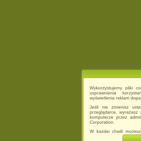
Wykorzystujemy pliki c
usprawnienia korzyst
wyświetlenia reklam dop
Jeśli nie zmienisz ust
przeglądarce, wyrażasz
komputerze przez admin
Corporation.
W każdej chwili możesz
cookies w swojej przeglą