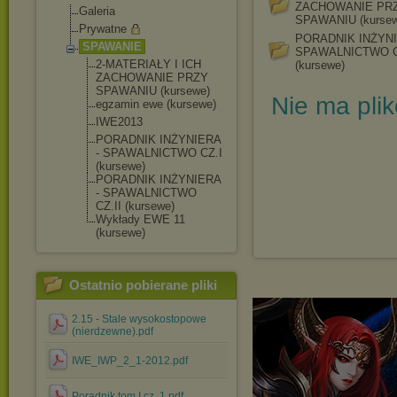
ZACHOWANIE PR
Galeria
SPAWANIU (kursew
Prywatne
PORADNIK INŻYNI
SPAWANIE
SPAWALNICTWO C
2-MATERIAŁY I ICH
(kursewe)
ZACHOWANIE PRZY
SPAWANIU (kursewe)
Nie ma pli
egzamin ewe (kursewe)
IWE2013
PORADNIK INŻYNIERA
- SPAWALNICTWO CZ.I
(kursewe)
PORADNIK INŻYNIERA
- SPAWALNICTWO
CZ.II (kursewe)
Wykłady EWE 11
(kursewe)
Ostatnio pobierane pliki
2.15 - Stale wysokostopowe
(nierdzewne).pdf
IWE_IWP_2_1-2012.pdf
Poradnik tom I cz. 1.pdf