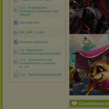
3.11 - Projektowanie
konstrukcji z aluminium i jego
stóp.pdf
Opis pytań.doc
IWE_IWP_3_8.pdf
Wszystkie pytania.doc
4.3 - Naprężenia i
odkształcenia spawalnicze.pdf
2.12 - Zastosowanie stali
konstrukcyjnych o wysokiej
w....pdf
2.10 - Stale drobnoziarniste.pdf
Chomikowe r