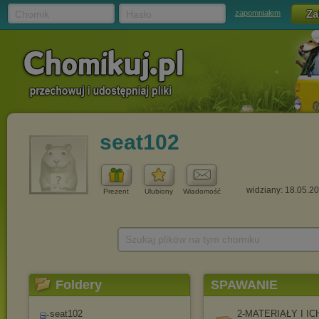
Chomik
Hasło
zapomniałem
seat102
widziany: 18.05.2
Prezent
Ulubiony
Wiadomość
Szukaj plików na tym chomiku
Foldery
SPAWANIE
seat102
2-MATERIAŁY I IC