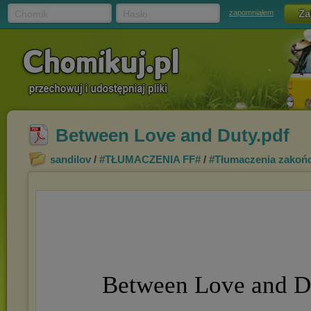
Chomik
Hasło
zapomniałem
Between Love and Duty.pdf
sandilov
/
#TŁUMACZENIA FF#
/
#Tłumaczenia zakoń