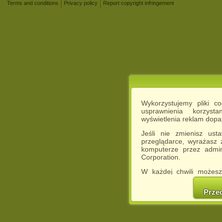
Terms and conditions
Privacy policy
Report copyright infringement
Wykorzystujemy pliki c
usprawnienia korzyst
wyświetlenia reklam dop
Jeśli nie zmienisz ust
przeglądarce, wyrażasz
komputerze przez admin
Corporation.
W każdej chwili możesz
cookies w swojej przeglą
w naszej Pol
Prze
http://chomikuj.pl/Polity
Jednocześnie informuje
może spowodować ogr