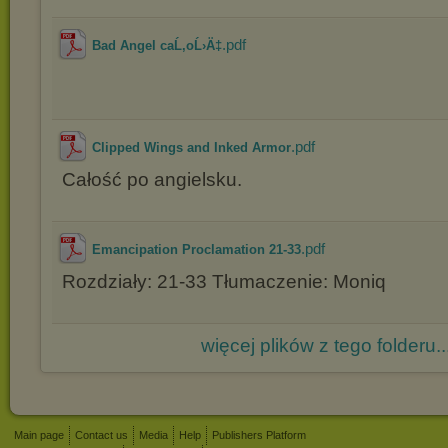
.pdf
Bad Angel caĹ‚oĹ›Ä‡
.pdf
Clipped Wings and Inked Armor
Całość po angielsku.
.pdf
Emancipation Proclamation 21-33
Rozdziały: 21-33 Tłumaczenie: Moniq
więcej plików z tego folderu..
Main page
Contact us
Media
Help
Publishers Platform