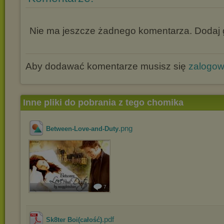
Nie ma jeszcze żadnego komentarza. Dodaj g
Aby dodawać komentarze musisz się
zalogo
Inne pliki do pobrania z tego chomika
.png
Between-Love-and-Duty
7
.pdf
Sk8ter Boi(całość)