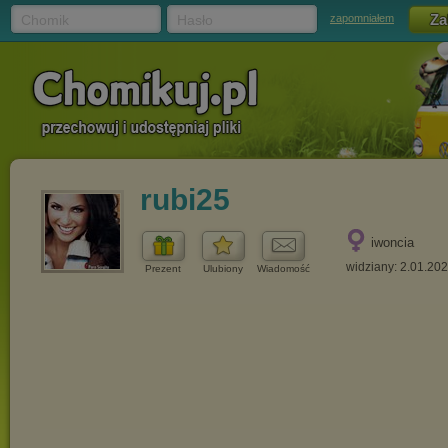
Chomik
Hasło
zapomniałem
rubi25
iwoncia
widziany: 2.01.20
Prezent
Ulubiony
Wiadomość