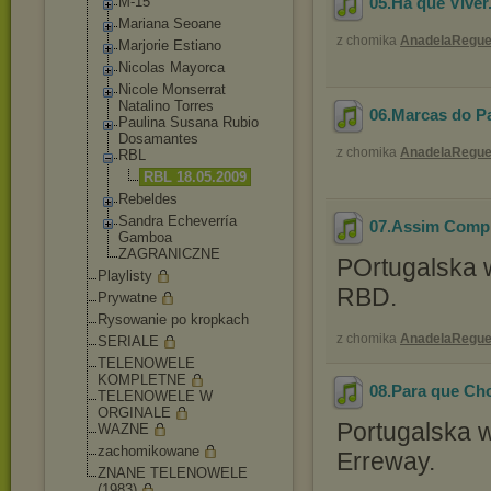
M-15
05.Ha que Viver
Mariana Seoane
z chomika
AnadelaRegue
Marjorie Estiano
Nicolas Mayorca
Nicole Monserrat
Natalino Torres
06.Marcas do P
Paulina Susana Rubio
Dosamantes
z chomika
AnadelaRegue
RBL
RBL 18.05.2009
Rebeldes
Sandra Echeverría
07.Assim Comp
Gamboa
ZAGRANICZNE
POrtugalska 
Playlisty
RBD.
Prywatne
Rysowanie po kropkach
z chomika
AnadelaRegue
SERIALE
TELENOWELE
KOMPLETNE
08.Para que Ch
TELENOWELE W
ORGINALE
Portugalska w
WAZNE
zachomikowane
Erreway.
ZNANE TELENOWELE
(1983)