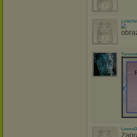
LoVeTe
Tonowa
LeonxD
Zapr