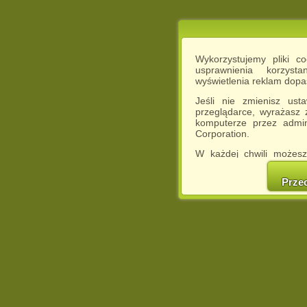
Wykorzystujemy pliki c
usprawnienia korzyst
wyświetlenia reklam dop
Jeśli nie zmienisz ust
przeglądarce, wyrażasz
komputerze przez admin
Corporation.
W każdej chwili możesz
cookies w swojej przeglą
w naszej Pol
Prze
http://chomikuj.pl/Polity
Jednocześnie informuje
może spowodować ogr
Chomikuj.pl.
W przypadku braku twojej
prosimy o opuszczenie se
Wykorzystanie plików c
(dostosowanie reklam do
działań marketingowych).