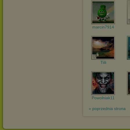
marcin7914
Tiili
Powolniak11
« poprzednia strona