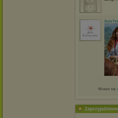
SoloTe
Musisz się
Zaprzyjaźnion