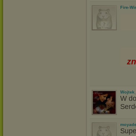
Fire-Wi
zn
Wojtek
W do
Serd
moyade
Supe