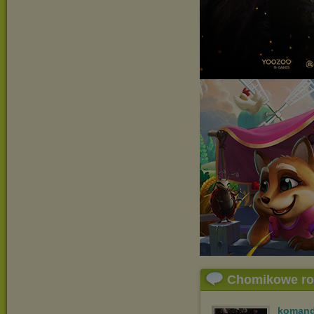
Chomikowe r
komand