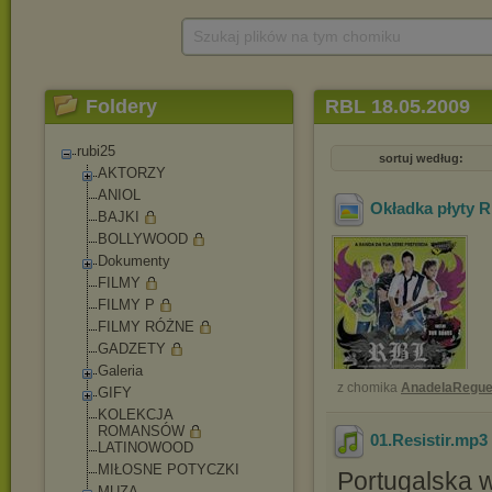
Szukaj plików na tym chomiku
Foldery
RBL 18.05.2009
rubi25
sortuj według:
AKTORZY
ANIOL
Okładka płyty 
BAJKI
BOLLYWOOD
Dokumenty
FILMY
FILMY P
FILMY RÓŻNE
GADZETY
Galeria
z chomika
AnadelaRegue
GIFY
KOLEKCJA
ROMANSÓW
01.Resistir
.mp3
LATINOWOOD
MIŁOSNE POTYCZKI
Portugalska w
MUZA