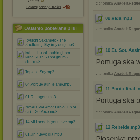
z chomika
AnadelaRegue
Pokazuj foldery i treści
09.Vida
.mp3
Ostatnio pobierane pliki
z chomika
AnadelaRegue
Ryuichi Sakamoto - The
Sheltering Sky (my edit).mp3
10.Eu Sou Assi
kabhi khushi kabhie gham -
kabhi kushi kabhi ghum -
Portugalska w
sh....mp3
Toples - Sny.mp3
z chomika
AnadelaRegue
04.Porque aun te amo.mp3
11.Ponto final
.
01.Tatuagem.mp3
Portugalska 
Novela Por Amor Fabio Junior
(Jr). - So Voce.mp3
z chomika
AnadelaRegue
14.All I need is your love.mp3
12.Rebelde
.mp
01.Un nuevo dia.mp3
Piosenka prz