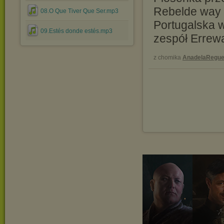
Rebelde way 
08.O Que Tiver Que Ser.mp3
Portugalska 
09.Estés donde estés.mp3
zespół Errew
z chomika
AnadelaRegue