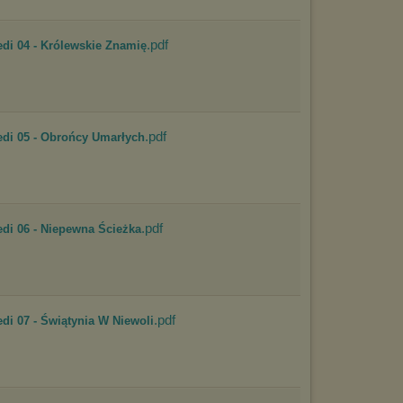
marketingowych).
Wyrażenie sprzeciwu spowoduje, że wyświetlana Ci reklama nie
będzie dopasowana do Twoich preferencji, a będzie to reklama
.pdf
edi 04 - Królewskie Znamię
wyświetlona przypadkowo.
Istnieje możliwość zmiany ustawień przeglądarki internetowej w
sposób uniemożliwiający przechowywanie plików cookies na
urządzeniu końcowym. Można również usunąć pliki cookies,
dokonując odpowiednich zmian w ustawieniach przeglądarki
internetowej.
.pdf
edi 05 - Obrońcy Umarłych
Pełną informację na ten temat znajdziesz pod adresem
http://chomikuj.pl/PolitykaPrywatnosci.aspx
.
.pdf
edi 06 - Niepewna Ścieżka
.pdf
di 07 - Świątynia W Niewoli