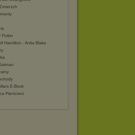
 Zmierzch
menty
y
ia
 Potter
ll Hamilton - Anita Blake
ry
ka
 Gaiman
ramy
ochody
 Wars E-Book
a Pierścieni