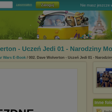
Nie masz jeszcze
zapomniałem
erton - Uczeń Jedi 01 - Narodziny Mo
ar Wars E-Book
/ 002. Dave Wolverton - Uczeń Jedi 01 - Narodzi
Inne fol
Ande