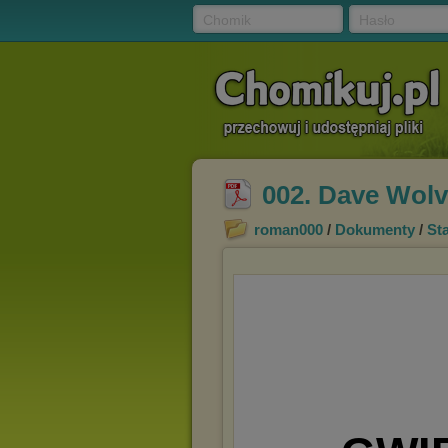
Chomik
Hasło
002. Dave Wolv
roman000
/
Dokumenty
/
St