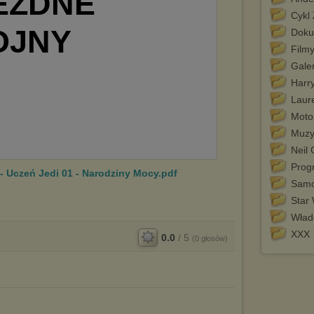
Cykl
Doku
Film
Galer
Harry
Laure
Moto
Muzy
Neil
Prog
- Uczeń Jedi 01 - Narodziny Mocy.pdf
Sam
Star
Władc
XXX
0.0
/
5
(
0
głosów)