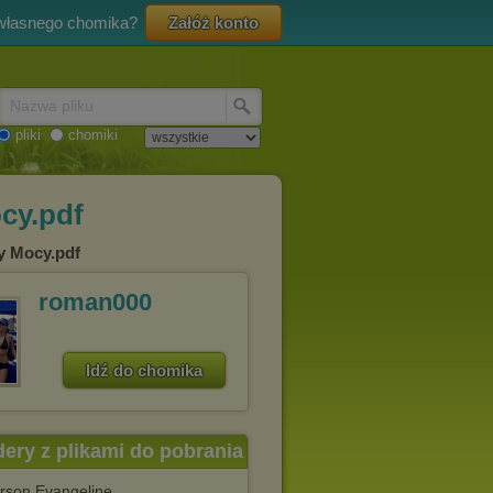
 własnego chomika?
Załóż konto
Nazwa pliku
pliki
chomiki
cy.pdf
ny Mocy.pdf
roman000
Idź do chomika
dery z plikami do pobrania
rson Evangeline