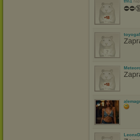
tfn1
nap
⛔️⛔️
toyoga
Zapr
Meteor
Zapr
alemag
LeonxD