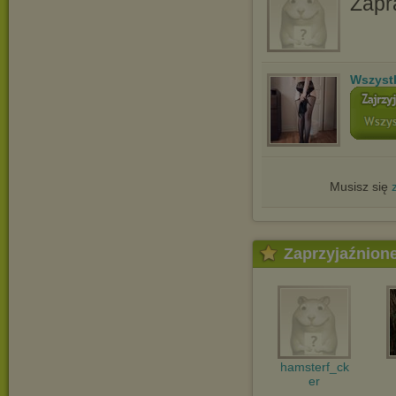
Zapr
Wszyst
Musisz się
Zaprzyjaźnion
hamsterf_ck
er