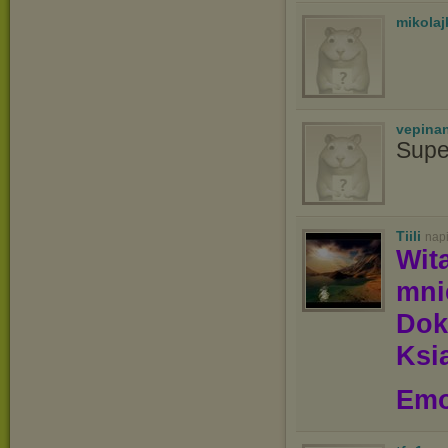
mikolaj
vepina
Supe
Tiili
nap
Wit
mn
Dok
Ksią
Emo