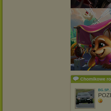
Chomikowe r
BG.SP..
POZ