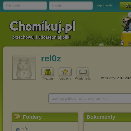
Chomik
Hasło
zapomniałem
rel0z
widziany: 2.07.20
Prezent
Ulubiony
Wiadomość
Szukaj plików na tym chomiku
Foldery
Dokumenty
rel0z