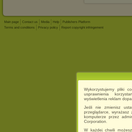
Main page
Contact us
Media
Help
Publishers Platform
Terms and conditions
Privacy policy
Report copyright infringement
Wykorzystujemy pliki c
usprawnienia korzyst
wyświetlenia reklam dop
Jeśli nie zmienisz ust
przeglądarce, wyrażasz
komputerze przez admin
Corporation.
W każdej chwili możesz