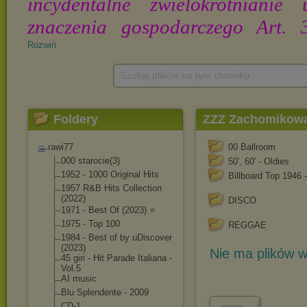
Rozwiń
Szukaj plików na tym chomiku
Foldery
ZZZ Zachomikowan
rawi77
00 Ballroom
000 starocie(3)
50', 60' - Oldies
1952 - 1000 Original Hits
Billboard Top 1946 
1957 R&B Hits Collection
(2022)
DISCO
1971 - Best Of (2023) ⭐️
1975 - Top 100
REGGAE
1984 - Best of by uDiscover
(2023)
Nie ma plików w
45 giri - Hit Parade Italiana -
Vol.5
AI music
Blu Splendente - 2009
CD-1