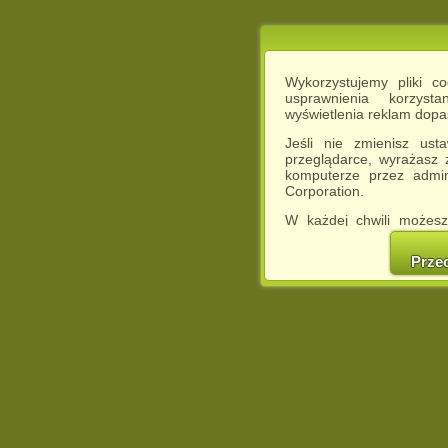
Wykorzystujemy pliki c
usprawnienia korzyst
wyświetlenia reklam dop
Jeśli nie zmienisz ust
przeglądarce, wyrażasz
komputerze przez admin
Corporation.
W każdej chwili możesz
cookies w swojej przeglą
w naszej Pol
Prze
http://chomikuj.pl/Polity
Jednocześnie informuje
może spowodować ogr
Chomikuj.pl.
W przypadku braku twojej
prosimy o opuszczenie se
Wykorzystanie plików c
(dostosowanie reklam do
działań marketingowych).