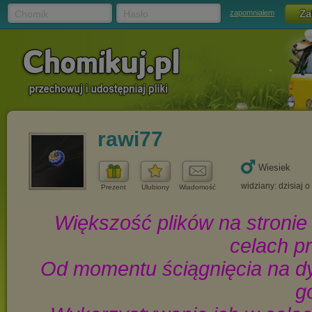
Chomik
Hasło
zapomniałem
rawi77
Wiesiek
widziany: dzisiaj o
Prezent
Ulubiony
Wiadomość