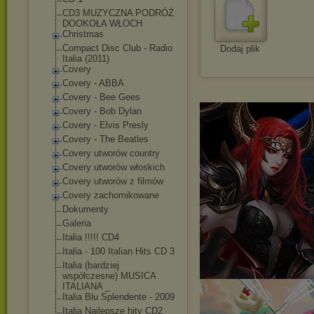
CD3 MUZYCZNA PODRÓŻ
DOOKOŁA WŁOCH
Christmas
Compact Disc Club - Radio
Dodaj plik
Italia (2011)
Covery
Covery - ABBA
Covery - Bee Gees
Covery - Bob Dylan
Covery - Elvis Presly
Covery - The Beatles
Covery utworów country
Covery utworów włoskich
Covery utworów z filmów
Covery zachomikowane
Dokumenty
Galeria
Italia !!!!! CD4
Italia - 100 Italian Hits CD 3
Italia (bardziej
współczesne) MUSICA
ITALIANA _
Italia Blu Splendente - 2009
Italia Najlepsze hity CD2