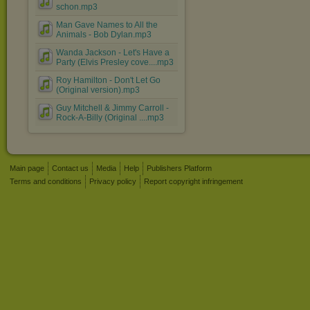
schon.mp3
Man Gave Names to All the
Animals - Bob Dylan.mp3
Wanda Jackson - Let's Have a
Party (Elvis Presley cove....mp3
Roy Hamilton - Don't Let Go
(Original version).mp3
Guy Mitchell & Jimmy Carroll -
Rock-A-Billy (Original ....mp3
Main page
Contact us
Media
Help
Publishers Platform
Terms and conditions
Privacy policy
Report copyright infringement