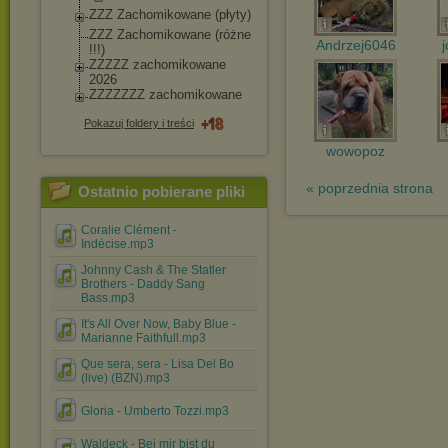
ZZZ Zachomikowane (płyty)
ZZZ Zachomikowane (różne
Andrzej6046
!!!)
ZZZZZ zachomikowane
2026
ZZZZZZZ zachomikowane
Pokazuj foldery i treści
wowopoz
« poprzednia strona
Ostatnio pobierane pliki
Coralie Clément -
Indécise.mp3
Johnny Cash & The Statler
Brothers - Daddy Sang
Bass.mp3
It's All Over Now, Baby Blue -
Marianne Faithfull.mp3
Que sera, sera - Lisa Del Bo
(live) (BZN).mp3
Gloria - Umberto Tozzi.mp3
Waldeck - Bei mir bist du