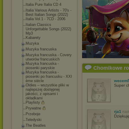
Italia Pure Italia CD 4
Italia Various Artists - 70's -
Best Italian Songs (2022)
Italia Vol.1 - 7CD - 2006
Italian Classics
Unforgettable Songs (2022)
Mp3
Kabarety
Muzyka
Muzyka francuska
Muzyka francuska - Covery
utworów francuskich
Muzyka francuska -
Chomikowe r
piosenki paryskie
Muzyka francuska -
piosenki po francusku - XXI
wecem
ème siècle
Oldies – wszystkie pliki w
Super c
najlepszej dostępnej
jakości, z opisami i
okładkami
Playlisty
Prywatne
rja1
nap
Przeboje
Dziękuj
Teledyski
The Beatles