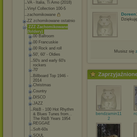
VA - Italia, Ti Amo (2018)
Vinyl Collection 100-5
Doreen
zachomikowane
Dziękuj
ZZ zchomikowane ostatnio
ZZZ Zachomikowane
(foldery)
00 Ballroom
00 Francuskie
00 Rock and roll
Musisz się
50', 60' - Oldies
50's and early 60's
rockers
70'
Zaprzyjaźnion
Billboard Top 1946 -
2014
Christmas
Country
DISCO
JAZZ
R&B - 100 Hot Rhythm
bendzamin11
r
& Blues Tunes from...
2
The R&B Years 1954
REGGAE
Soft-60s
SOUL