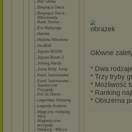
Bez Głowy
Biegnąca Owca
Biegnąca Owca -
Mikroświaty
Book Stories
Era Mahjonga
Hamlet
Historia Mikrobów
IncaBall
Główne zalet
Jigsaw BOOM
Jigsaw Boom 2
Joining Hands
* Dwa rodzaj
Jump Birdy Jump
Karol Jaskiniowie
c
* Trzy tryby 
Karol Jaskiniowie
c -
* Możliwość 
Świateczne
Przygody
* Ranking na
Kot na Diecie
* Obszerna 
Legendary Mahjong
Legendy Avalonu
Magiczny mahjong
Alicji
Magnetyczne
przygody
Mahjong - Wilcze