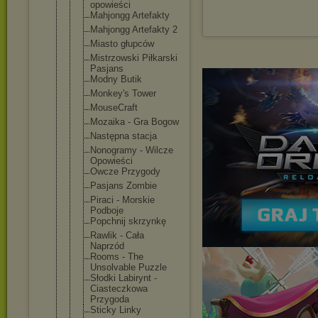
opowieści
Mahjongg Artefakty
Mahjongg Artefakty 2
Miasto głupców
Mistrzowski Piłkarski
Pasjans
Modny Butik
Monkey's Tower
MouseCraft
Mozaika - Gra Bogow
Następna stacja
Nonogramy - Wilcze
Opowieści
Owcze Przygody
Pasjans Zombie
Piraci - Morskie
Podboje
Popchnij skrzynkę
Rawlik - Cała
Naprzód
Rooms - The
Unsolvable Puzzle
Słodki Labirynt -
Ciasteczkow
a
Przygoda
Sticky Linky