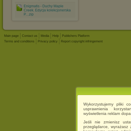
Enigmatis - Duchy Maple
Creek. Edycja kolekcjonerska
P....zip
Main page
Contact us
Media
Help
Publishers Platform
Terms and conditions
Privacy policy
Report copyright infringement
Wykorzystujemy pliki c
usprawnienia korzyst
wyświetlenia reklam dop
Jeśli nie zmienisz ust
przeglądarce, wyrażasz