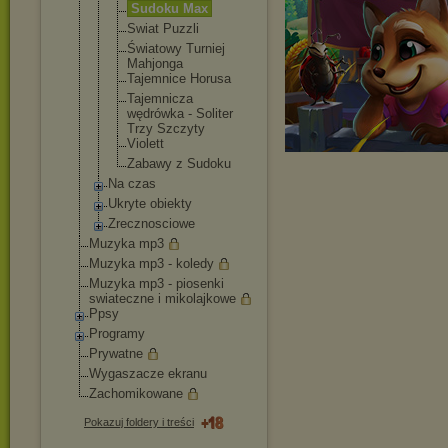
Sudoku Max
Swiat Puzzli
Światowy Turniej
Mahjonga
Tajemnice Horusa
Tajemnicza
wędrówka - Soliter
Trzy Szczyty
Violett
Zabawy z Sudoku
Na czas
Ukryte obiekty
Zrecznosciowe
Muzyka mp3
Muzyka mp3 - koledy
Muzyka mp3 - piosenki
swiateczne i mikolajkowe
Ppsy
Programy
Prywatne
Wygaszacze ekranu
Zachomikowane
Pokazuj foldery i treści