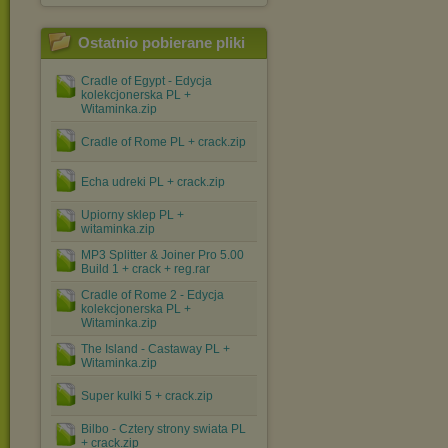
Ostatnio pobierane pliki
Cradle of Egypt - Edycja
kolekcjonerska PL +
Witaminka.zip
Cradle of Rome PL + crack.zip
Echa udreki PL + crack.zip
Upiorny sklep PL +
witaminka.zip
MP3 Splitter & Joiner Pro 5.00
Build 1 + crack + reg.rar
Cradle of Rome 2 - Edycja
kolekcjonerska PL +
Witaminka.zip
The Island - Castaway PL +
Witaminka.zip
Super kulki 5 + crack.zip
Bilbo - Cztery strony swiata PL
+ crack.zip