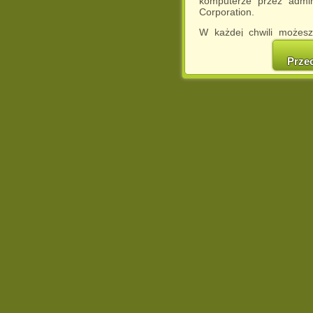
komputerze przez admin
Corporation.
W każdej chwili możesz
cookies w swojej przeglą
w naszej Pol
Prze
http://chomikuj.pl/Polity
Jednocześnie informuje
może spowodować ogr
Chomikuj.pl.
W przypadku braku twojej
prosimy o opuszczenie se
Wykorzystanie plików c
(dostosowanie reklam do
działań marketingowych).
Wyrażenie sprzeciwu spo
będzie dopasowana do Tw
wyświetlona przypadkowo
Istnieje możliwość zmian
sposób uniemożliwiając
urządzeniu końcowym. M
dokonując odpowiednich
internetowej.
Pełną informację na 