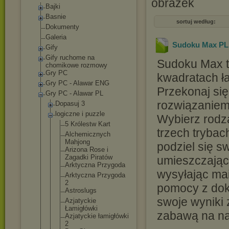
Bajki
Basnie
sortuj według:
Dokumenty
Galeria
Sudoku Max PL 
Gify
Gify ruchome na
Sudoku Max t
chomikowe rozmowy
Gry PC
kwadratach ła
Gry PC - Alawar ENG
Przekonaj się
Gry PC - Alawar PL
rozwiązaniem 
Dopasuj 3
logiczne i puzzle
Wybierz rodza
5 Królestw Kart
trzech trybac
Alchemiczny
ch
Mahjong
podziel się s
Arizona Rose i
Zagadki Piratów
umieszczając 
Arktyczna Przygoda
wysyłając mai
Arktyczna Przygoda
2
pomocy z dok
Astroslugs
swoje wyniki 
Azjatyckie
Łamigłówki
zabawą na na
Azjatyckie łamigłówki
2