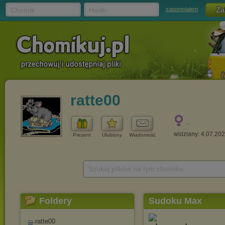
Chomik
Hasło
zapomniałem
ratte00
..
widziany: 4.07.20
Prezent
Ulubiony
Wiadomość
Szukaj plików na tym chomiku
Foldery
Sudoku Max
ratte00