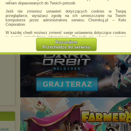
reklam dopasowanych do Twoich potrzeb.
Jeśli nie zmienisz ustawień dotyczących cookies w Twojej
przeglądarce, wyrażasz zgodę na ich umieszczanie na Twoim
komputerze przez administratora serwisu Chomikuj.pl – Kelo
Corporation.
W każdej chwili możesz zmienić swoje ustawienia dotyczące cookies
w swojej przeglądarce internetowej. Dowiedz się więcej w naszej
Polityce Prywatności -
http://chomikuj.pl/PolitykaPrywatnosci.aspx
.
Rozumiem
Przechodzę do serwisu
Jednocześnie informujemy że zmiana ustawień przeglądarki może
spowodować ograniczenie korzystania ze strony Chomikuj.pl.
W przypadku braku twojej zgody na akceptację cookies niestety
prosimy o opuszczenie serwisu chomikuj.pl.
Wykorzystanie plików cookies
przez
Zaufanych Partnerów
(dostosowanie reklam do Twoich potrzeb, analiza skuteczności działań
marketingowych).
Wyrażenie sprzeciwu spowoduje, że wyświetlana Ci reklama nie
będzie dopasowana do Twoich preferencji, a będzie to reklama
wyświetlona przypadkowo.
Istnieje możliwość zmiany ustawień przeglądarki internetowej w
sposób uniemożliwiający przechowywanie plików cookies na
urządzeniu końcowym. Można również usunąć pliki cookies,
dokonując odpowiednich zmian w ustawieniach przeglądarki
internetowej.
t.epub