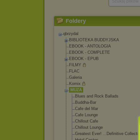
Szukaj plików
Foldery
qbrzydal
BIBLIOTEKA BUDDYJSKA
EBOOK - ANTOLOGIA
EBOOK - COMPLETE
EBOOK - EPUB
FILMY
FLAC
Galeria
Komix
MUZA
Blues and Rock Ballads
Buddha-Bar
Cafe del Mar
Cafe Lounge
Chillout Cafe
Chillout Lounge
Greatest Ever! ...Definitive Collecti
Hotel Costes