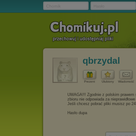
Chomik
Hasło
qbrzydal
Prezent
Ulubiony
Wiadomość