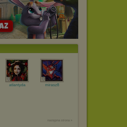
atlantyda
mirasz8
następna strona »