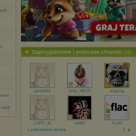
Pełną informację na ten temat znajdziesz pod adresem
http://chomikuj.pl/PolitykaPrywatnosci.aspx
.
epub
ub
Zaprzyjaźnione i polecane chomiki
(28)
joker003
zloty_HEVC
engbog
.epub
n.epub
LUPO_3L
wh80
FLAC
« poprzednia strona
1
2