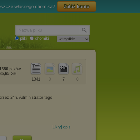
eszcze własnego chomika?
Załóż konto
Nazwa pliku
pliki
chomiki
1380
plików
85,65
GB
1341
0
7
0
Ukryj opis