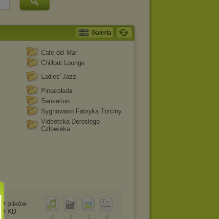
Galeria
Cafe del Mar
Chillout Lounge
Ladies' Jazz
Pinacolada
Sensation
Sygnowano Fabryka Trzciny
Videoteka Dorosłego
Człowieka
0
plików
0
KB
0
0
0
0