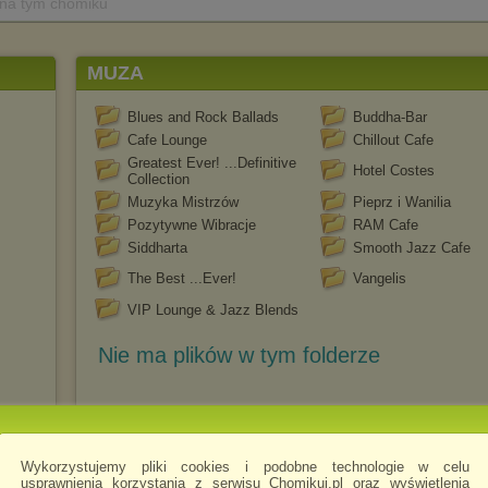
 na tym chomiku
MUZA
Blues and Rock Ballads
Buddha-Bar
Cafe Lounge
Chillout Cafe
Greatest Ever! ...Definitive
Hotel Costes
Collection
Muzyka Mistrzów
Pieprz i Wanilia
Pozytywne Wibracje
RAM Cafe
Siddharta
Smooth Jazz Cafe
The Best ...Ever!
Vangelis
VIP Lounge & Jazz Blends
Nie ma plików w tym folderze
on
Wykorzystujemy pliki cookies i podobne technologie w celu
usprawnienia korzystania z serwisu Chomikuj.pl oraz wyświetlenia