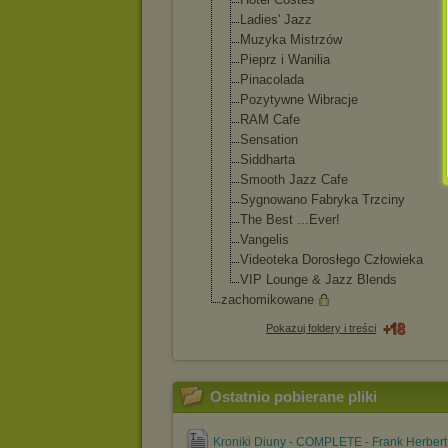
Ladies' Jazz
Muzyka Mistrzów
Pieprz i Wanilia
Pinacolada
Pozytywne Wibracje
RAM Cafe
Sensation
Siddharta
Smooth Jazz Cafe
Sygnowano Fabryka Trzciny
The Best ...Ever!
Vangelis
Videoteka Dorosłego Człowieka
VIP Lounge & Jazz Blends
zachomikowane
Pokazuj foldery i treści
Ostatnio pobierane pliki
Kroniki Diuny - COMPLETE - Frank Herber