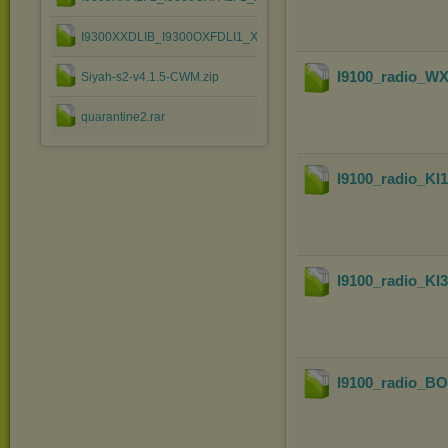
I9300XXDLIB_I9300OXFDLI1_XEO.zip
I9100_radio_
Siyah-s2-v4.1.5-CWM.zip
quarantine2.rar
I9100_radio_K
I9100_radio_K
I9100_radio_