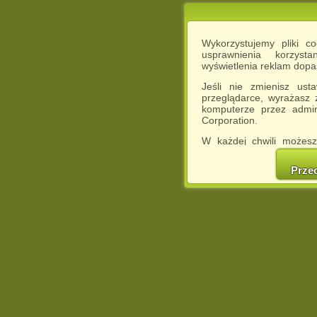
Wykorzystujemy pliki c
usprawnienia korzyst
wyświetlenia reklam dop
Jeśli nie zmienisz ust
przeglądarce, wyrażasz
komputerze przez admin
Corporation.
W każdej chwili możesz
cookies w swojej przeglą
w naszej Pol
Prze
http://chomikuj.pl/Polity
Jednocześnie informuje
może spowodować ogr
Chomikuj.pl.
W przypadku braku twojej
prosimy o opuszczenie se
Wykorzystanie plików c
(dostosowanie reklam do
działań marketingowych).
Wyrażenie sprzeciwu spo