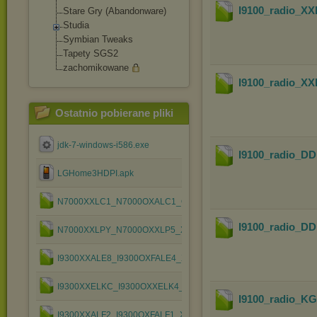
I9100_radio_
Stare Gry (Abandonware)
Studia
Symbian Tweaks
Tapety SGS2
zachomikowane
I9100_radio_
Ostatnio pobierane pliki
jdk-7-windows-i586.exe
I9100_radio_
LGHome3HDPI.apk
N7000XXLC1_N7000OXALC1_OXA.zip
I9100_radio_
N7000XXLPY_N7000OXXLP5_XEO.zip
I9300XXALE8_I9300OXFALE4_XEO.zip
I9300XXELKC_I9300OXXELK4_XEO.zip
I9100_radio_
I9300XXALF2_I9300OXFALF1_XEO.zip