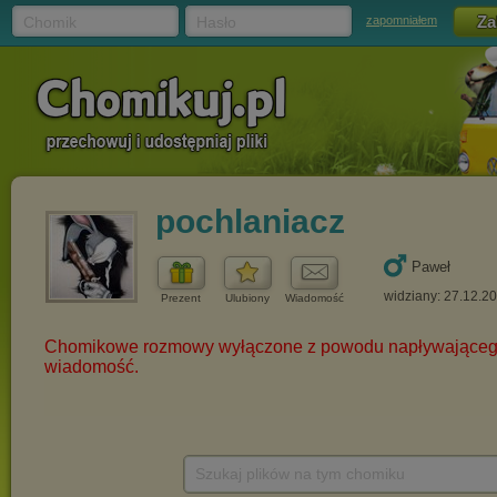
Chomik
Hasło
zapomniałem
pochlaniacz
Paweł
widziany: 27.12.2
Prezent
Ulubiony
Wiadomość
Szukaj plików na tym chomiku