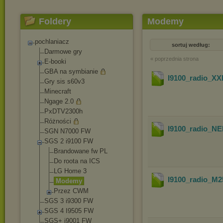
Foldery
Modemy
pochlaniacz
sortuj według:
Darmowe gry
« poprzednia strona
E-booki
GBA na symbianie
I9100_radio_
Gry sis s60v3
Minecraft
Ngage 2.0
PxDTV2300h
Różności
I9100_radio_
SGN N7000 FW
SGS 2 i9100 FW
Brandowane fw PL
Do roota na ICS
LG Home 3
I9100_radio_
Modemy
Przez CWM
SGS 3 i9300 FW
SGS 4 I9505 FW
SGS+ i9001 FW