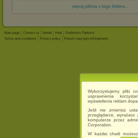
więcej plików z tego folderu...
Main page
Contact us
Media
Help
Publishers Platform
Terms and conditions
Privacy policy
Report copyright infringement
Wykorzystujemy pliki c
usprawnienia korzyst
wyświetlenia reklam dop
Jeśli nie zmienisz ust
przeglądarce, wyrażasz
komputerze przez admin
Corporation.
W każdej chwili możesz