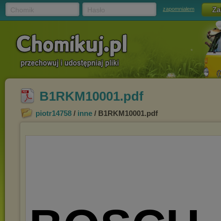
Chomik
Hasło
zapomniałem
B1RKM10001.pdf
piotr14758
/
inne
/ B1RKM10001.pdf