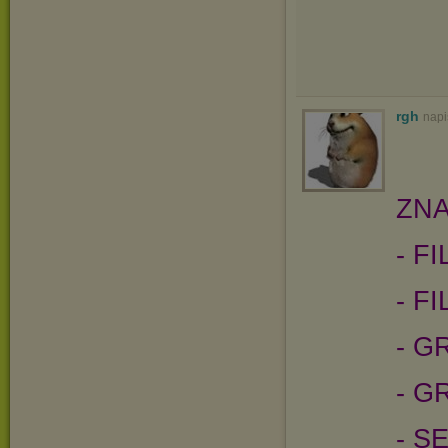
rgh
napi
ZNA
- F
- F
- G
- G
- S