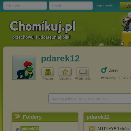
Chomik
Hasło
zapomniałem
pdarek12
Darek
widziany: 11.02.2
Prezent
Ulubiony
Wiadomość
Szukaj plików na tym chomiku
Foldery
pdarek12
pdarek12
ALLPLAYER skórki