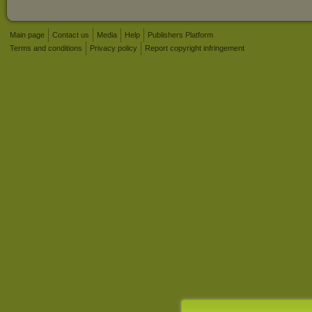
Main page
Contact us
Media
Help
Publishers Platform
Terms and conditions
Privacy policy
Report copyright infringement