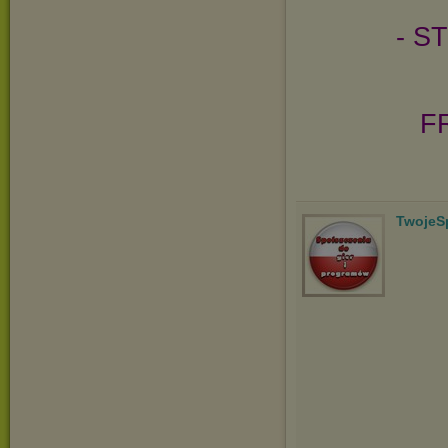
- S
FR
TwojeS