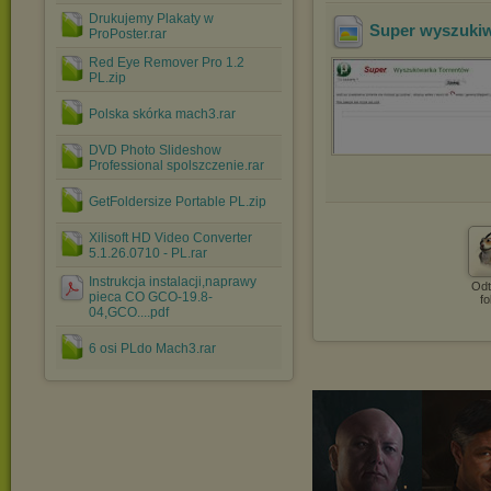
Drukujemy Plakaty w
Super wyszukiw
ProPoster.rar
Red Eye Remover Pro 1.2
PL.zip
Polska skórka mach3.rar
DVD Photo Slideshow
Professional spolszczenie.rar
GetFoldersize Portable PL.zip
Xilisoft HD Video Converter
5.1.26.0710 - PL.rar
Instrukcja instalacji,naprawy
Odt
pieca CO GCO-19.8-
fo
04,GCO....pdf
6 osi PLdo Mach3.rar