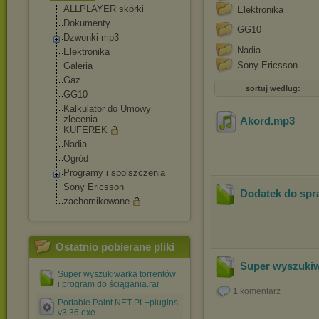
ALLPLAYER skórki
Elektronika
Dokumenty
GG10
Dzwonki mp3
Nadia
Elektronika
Sony Ericsson
Galeria
Gaz
sortuj według:
GG10
Kalkulator do Umowy
zlecenia
Akord
.mp3
KUFEREK
Nadia
Ogród
Programy i spolszczenia
Sony Ericsson
Dodatek do spr
zachomikowane
Ostatnio pobierane pliki
Super wyszukiw
Super wyszukiwarka torrentów
i program do ściągania.rar
1
komentarz
Portable Paint.NET PL+plugins
v3.36.exe