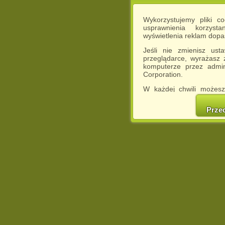
Wykorzystujemy pliki c
usprawnienia korzyst
wyświetlenia reklam dop
Jeśli nie zmienisz ust
przeglądarce, wyrażasz
komputerze przez admin
Corporation.
W każdej chwili możesz
cookies w swojej przeglą
w naszej Pol
Prze
http://chomikuj.pl/Polity
Jednocześnie informuje
może spowodować ogr
Chomikuj.pl.
W przypadku braku twojej
prosimy o opuszczenie se
Wykorzystanie plików c
(dostosowanie reklam do
działań marketingowych).
Wyrażenie sprzeciwu spo
będzie dopasowana do Tw