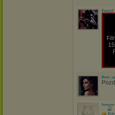
Eazzy0
Fi
15
Best_u
Pozd
foroyar