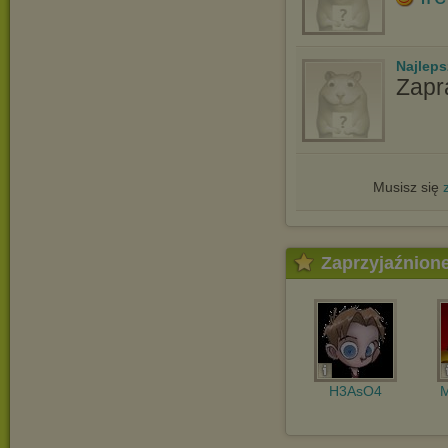
Najlep
Zapr
Musisz się
Zaprzyjaźnion
H3AsO4
M