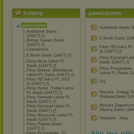
Foldery
pawel.brown
pawel.brown
Audiobook (hasło 1
Audiobook (hasło
114477)
E-Booki (hasło 114
Britney Spears (hasło
114477)
Filmy HD (mkv) PL
Czasopisma
(h.114477)
E-Booki (hasło 114477)
Filmy Kryminał Lek
Filmy Akcja Lektor PL
(hasło 114477)
(hasło 114477)
Filmy Przygodowe, 
Filmy Dramat, Melodramat
Lektor PL (hasło 11
Lektor PL (hasło 114477)
Filmy HD (mkv) PL 2013
Gry
(h.114477)
Filmy Horror, Thriller Lektor
Muzyka - Energy S
PL (hasło 114477)
Klubowa (hasło 114
Filmy Komedia Lektor PL
(hasło 114477)
Muzyka Zagraniczn
Filmy Kryminał Lektor PL
Albumy (hasło 1144
(hasło 114477)
Filmy Muzyczne Lektor PL
Teledyski - Klipy
(hasło 114477)
Filmy Polskie (hasło
114477)
Filmy Przygodowe, S-f