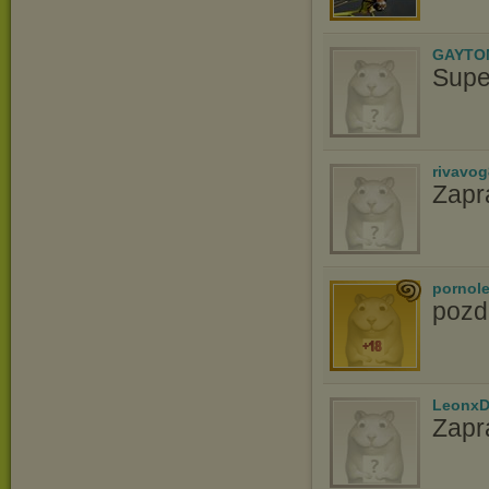
GAYTO
Supe
rivavo
Zapr
pornol
pozd
LeonxD
Zapr