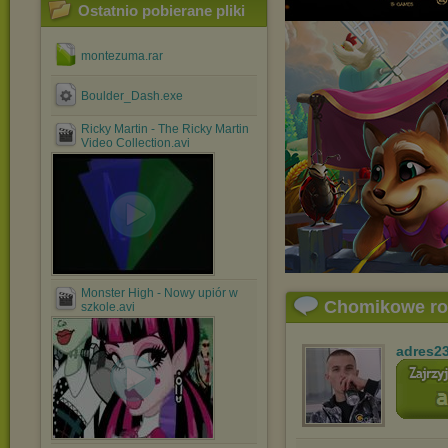
Ostatnio pobierane pliki
montezuma.rar
Boulder_Dash.exe
Ricky Martin - The Ricky Martin
Video Collection.avi
Monster High - Nowy upiór w
Chomikowe r
szkole.avi
adres2