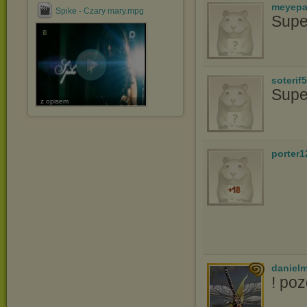
meyepa
Spike - Czary mary.mpg
Supe
soterif
Supe
z opisem
porter1
danielm
! po