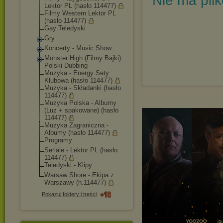
Nie ma pli
Lektor PL (hasło 114477)
Filmy Western Lektor PL
(hasło 114477)
Gay Teledyski
Gry
Koncerty - Music Show
Monster High (Filmy Bajki)
Polski Dubbing
Muzyka - Energy Sety
Klubowa (hasło 114477)
Muzyka - Składanki (hasło
114477)
Muzyka Polska - Albumy
(Luz + spakowane) (hasło
114477)
Muzyka Zagraniczna -
Albumy (hasło 114477)
Programy
Seriale - Lektor PL (hasło
114477)
Teledyski - Klipy
Warsaw Shore - Ekipa z
Warszawy (h.114477)
Pokazuj foldery i treści