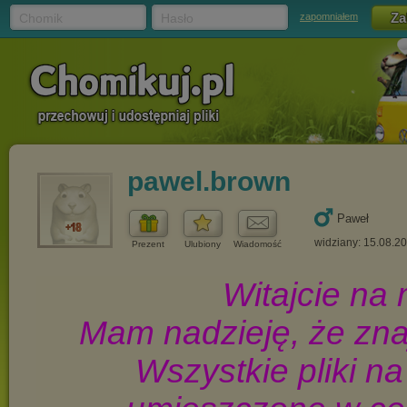
Chomik
Hasło
zapomniałem
pawel.brown
Paweł
widziany: 15.08.2
Prezent
Ulubiony
Wiadomość