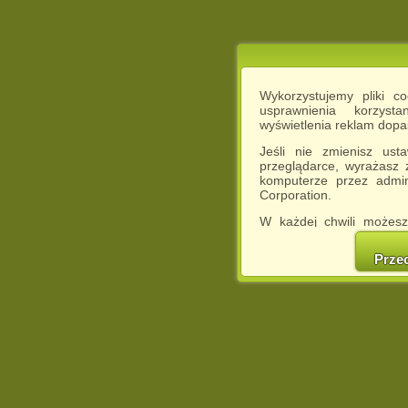
Wykorzystujemy pliki c
usprawnienia korzyst
wyświetlenia reklam dop
Jeśli nie zmienisz ust
przeglądarce, wyrażasz
komputerze przez admin
Corporation.
W każdej chwili możesz
cookies w swojej przeglą
w naszej Pol
Prze
http://chomikuj.pl/Polity
Jednocześnie informuje
może spowodować ogr
Chomikuj.pl.
W przypadku braku twojej
prosimy o opuszczenie se
Wykorzystanie plików c
(dostosowanie reklam do