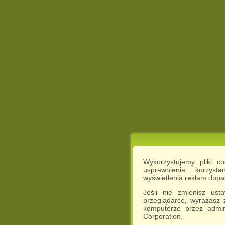
Wykorzystujemy pliki c
usprawnienia korzyst
wyświetlenia reklam dop
Jeśli nie zmienisz ust
przeglądarce, wyrażasz
komputerze przez admin
Corporation.