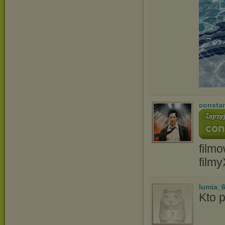
consta
film
film
lumia_
Kto 