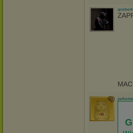
qrober
ZAP
MAC
jarkom
G