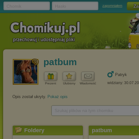
Chomik
Hasło
zapomniałem
patbum
Patryk
widziany: 30.07.2
Prezent
Ulubiony
Wiadomość
Opis został ukryty.
Pokaż opis
Szukaj plików na tym chomiku
Foldery
patbum