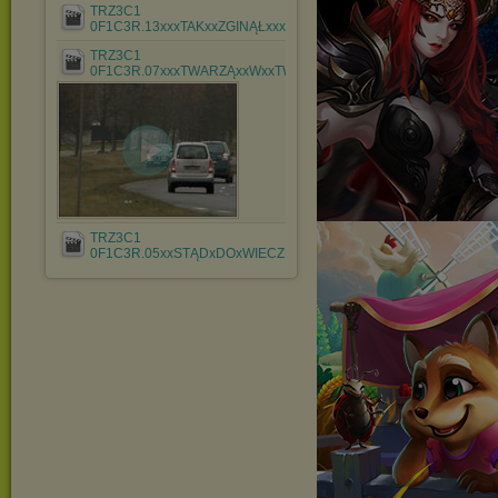
TRZ3C1
0F1C3R.13xxxTAKxxZGINĄŁxxx.mkv
TRZ3C1
0F1C3R.07xxxTWARZĄxxWxxTWARZxxx.mkv
TRZ3C1
0F1C3R.05xxSTĄDxDOxWIECZNOŚCIxxx.mkv