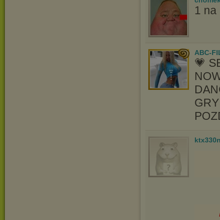
1 na
ABC-FI
💗 
NOW
DAN
GRY
POZ
ktx330