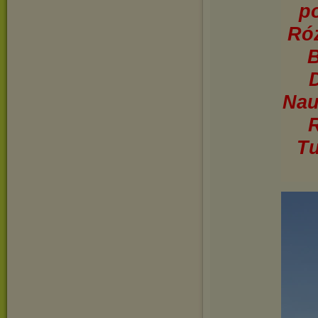
p
Róż
B
Nau
R
Tu