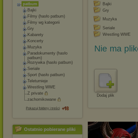
patbum
Bajki
Bajki
Gry
Filmy (hasło patbum)
Muzyka
Filmy wg kategorii
Seriale
Gry
Wrestling WWE
Kabarety
Koncerty
Nie ma pli
Muzyka
Paradokumenty (hasło
patbum)
Rozrywka (hasło patbum)
Seriale
Sport (hasło patbum)
Teleturnieje
Wrestling WWE
Z private
Dodaj plik
zachomikowane
Pokazuj foldery i treści
Ostatnio pobierane pliki