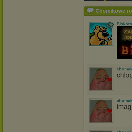
Chomikowe r
Biskot
chomek
chlop
chomek
imag
chomek