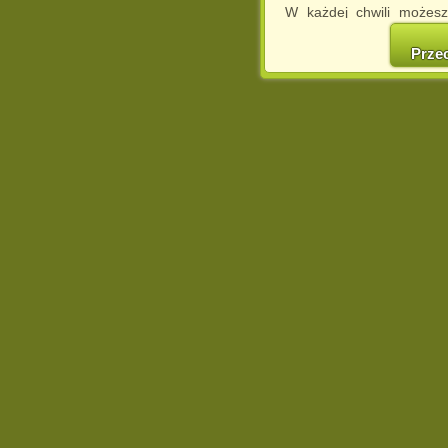
W każdej chwili możesz
cookies w swojej przeglą
w naszej Pol
Prze
http://chomikuj.pl/Polity
Jednocześnie informuje
może spowodować ogr
Chomikuj.pl.
W przypadku braku twojej
prosimy o opuszczenie se
Wykorzystanie plików c
(dostosowanie reklam do
działań marketingowych).
Wyrażenie sprzeciwu spo
będzie dopasowana do Tw
wyświetlona przypadkowo
Istnieje możliwość zmian
sposób uniemożliwiając
urządzeniu końcowym. M
dokonując odpowiednich
internetowej.
Pełną informację na 
http://chomikuj.pl/Polity