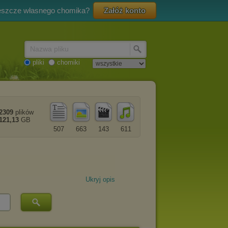
eszcze własnego chomika?
Załóż konto
Nazwa pliku
pliki
chomiki
2309
plików
121,13
GB
507
663
143
611
Ukryj opis