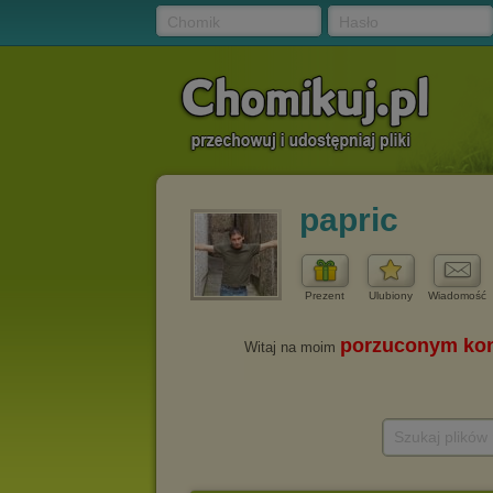
Chomik
Hasło
papric
Prezent
Ulubiony
Wiadomość
Szukaj plików