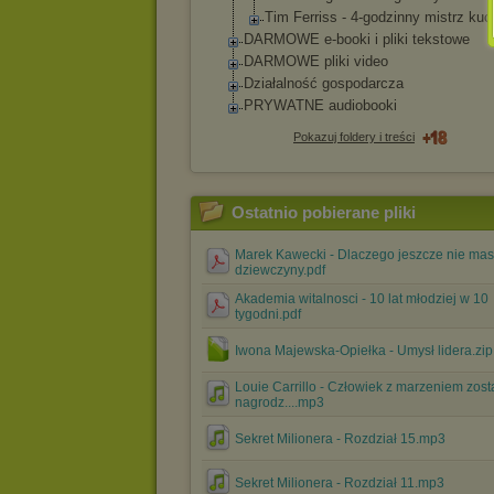
Tim Ferriss - 4-godzinny mistrz kuc
DARMOWE e-booki i pliki tekstowe
DARMOWE pliki video
Działalność gospodarcza
PRYWATNE audiobooki
Pokazuj foldery i treści
Ostatnio pobierane pliki
Marek Kawecki - Dlaczego jeszcze nie ma
dziewczyny.pdf
Akademia witalnosci - 10 lat młodziej w 10
tygodni.pdf
Iwona Majewska-Opiełka - Umysł lidera.zip
Louie Carrillo - Człowiek z marzeniem zost
nagrodz....mp3
Sekret Milionera - Rozdział 15.mp3
Sekret Milionera - Rozdział 11.mp3