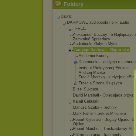
Foldery
papric
DARMOWE audiobooki i pliki audio
=FREE=
Aleksander Buczny - 5 Najlepszych
Zamknięć Sprzedaży
Audiobooki Złotych Myśli
Audycje Radiowe - Reportaże
Alchemia Kariery
Dobronocka - audycja o samoro
Instytut Praktycznej Edukacji -
Andrzej Mańka
Trącić Myszką - audycje o eBiz
Trzecia Strona Księżyca
Bliżej Sukcesu
David Marshall - Obiecująca przysz
Kamil Cebulski
Mariusz Szuba - Techniki
Mark Fisher - Sekret Milionera
Robert Kiyosaki - Bogaty Ojciec, B
Ojciec
Robert Maicher - Truskawkowy Mili
Różne nagrania - fragmenty