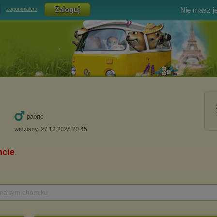
Nie masz j
zapomniałem
papric
widziany: 27.12.2025 20:45
 na tym chomiku