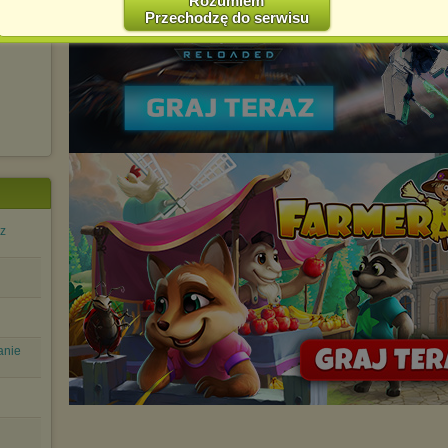
Rozumiem
hni
Przechodzę do serwisu
Jednocześnie informujemy że zmiana ustawień przeglądarki może
spowodować ograniczenie korzystania ze strony Chomikuj.pl.
W przypadku braku twojej zgody na akceptację cookies niestety
prosimy o opuszczenie serwisu chomikuj.pl.
Wykorzystanie plików cookies
przez
Zaufanych Partnerów
(dostosowanie reklam do Twoich potrzeb, analiza skuteczności działań
marketingowych).
Wyrażenie sprzeciwu spowoduje, że wyświetlana Ci reklama nie
będzie dopasowana do Twoich preferencji, a będzie to reklama
wyświetlona przypadkowo.
Istnieje możliwość zmiany ustawień przeglądarki internetowej w
sz
sposób uniemożliwiający przechowywanie plików cookies na
urządzeniu końcowym. Można również usunąć pliki cookies,
dokonując odpowiednich zmian w ustawieniach przeglądarki
internetowej.
Pełną informację na ten temat znajdziesz pod adresem
http://chomikuj.pl/PolitykaPrywatnosci.aspx
.
anie