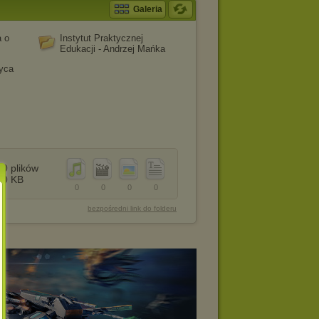
Galeria
a o
Instytut Praktycznej
Edukacji - Andrzej Mańka
życa
0
plików
0
KB
0
0
0
0
bezpośredni link do folderu