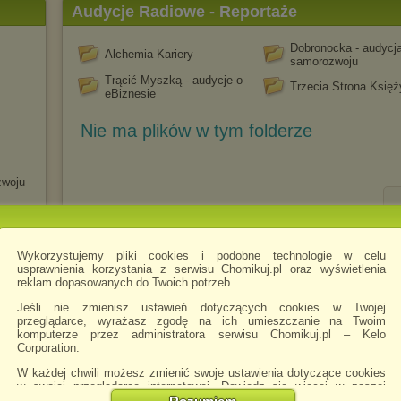
Audycje Radiowe - Reportaże
Dobronocka - audycj
Alchemia Kariery
samorozwoju
Trącić Myszką - audycje o
Trzecia Strona Księ
eBiznesie
Nie ma plików w tym folderze
zwoju
nesie
Wykorzystujemy pliki cookies i podobne technologie w celu
usprawnienia korzystania z serwisu Chomikuj.pl oraz wyświetlenia
łość
reklam dopasowanych do Twoich potrzeb.
Jeśli nie zmienisz ustawień dotyczących cookies w Twojej
przeglądarce, wyrażasz zgodę na ich umieszczanie na Twoim
komputerze przez administratora serwisu Chomikuj.pl – Kelo
Corporation.
iedny
W każdej chwili możesz zmienić swoje ustawienia dotyczące cookies
oner
w swojej przeglądarce internetowej. Dowiedz się więcej w naszej
Polityce Prywatności -
http://chomikuj.pl/PolitykaPrywatnosci.aspx
.