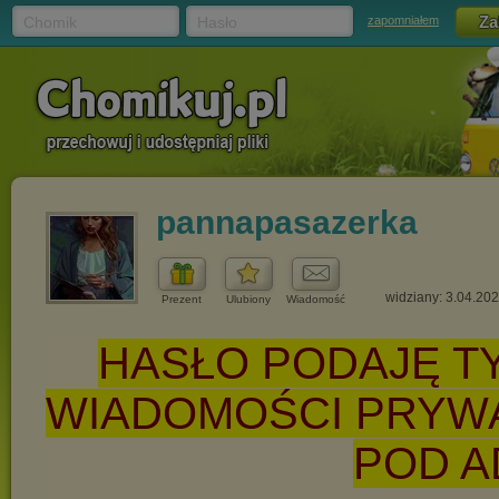
Chomik
Hasło
zapomniałem
pannapasazerka
widziany: 3.04.20
Prezent
Ulubiony
Wiadomość