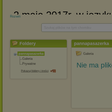
Rozwiń
Szukaj plików na tym chomiku
Foldery
pannapasazerka
pannapasazerka
Galeria
Galeria
Nie ma pli
Prywatne
Pokazuj foldery i treści