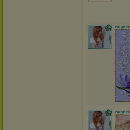
wagner
wagner