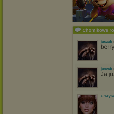
Chomikowe r
juszab
berr
juszab
Ja j
Grazyn