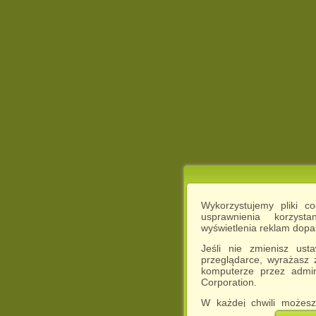
Wykorzystujemy pliki c
usprawnienia korzyst
wyświetlenia reklam dop
Jeśli nie zmienisz ust
przeglądarce, wyrażasz
komputerze przez admin
Corporation.
W każdej chwili możesz
cookies w swojej przeglą