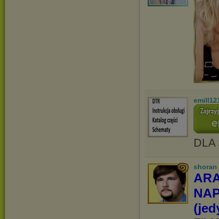
emill12
DLA
shoran
ARA
NAP
(je