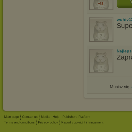
wohiv1
Supe
Najlep
Zapr
Musisz się
Main page
Contact us
Media
Help
Publishers Platform
Terms and conditions
Privacy policy
Report copyright infringement