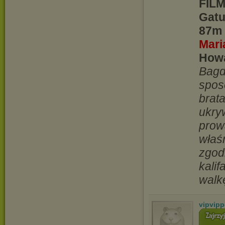
FILM
Gatu
87m 
Mari
Howa
Bagd
spos
brat
ukry
prow
właś
zgod
kalif
walkę
vipvip