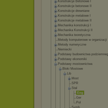
Konstrukcje Betonowe I
Konstrukcje betonowe II
Konstrukcje drewniane
Konstrukcje metalowe I
Konstrukcje metalowe II
Mechanika konstrukcji I
Mechanika Konstrukcji II
Mechanika teoretyczna
Metody komputerowe w organizacji
Metody numeryczne
Niemiecki
Podstawy budownictwa podziemne
Podstawy ekonomiki
Podstawy mostownictwa
Bloki Mostowe
Lib
Most
SPR
Stal
En
g
Ge
r
Po
l
Symb