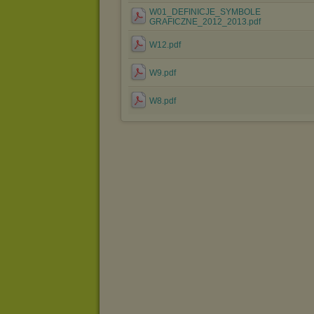
W01_DEFINICJE_SYMBOLE
GRAFICZNE_2012_2013.pdf
W12.pdf
W9.pdf
W8.pdf