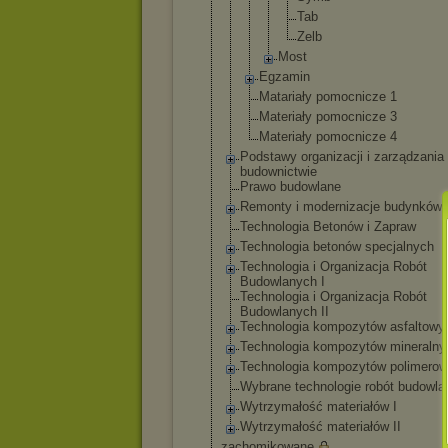
Tab
Zelb
Most
Egzamin
Matariały pomocnicze 1
Materiały pomocnicze 3
Materiały pomocnicze 4
Podstawy organizacji i zarządzania
budownictwie
Prawo budowlane
Remonty i modernizacje budynków
Technologia Betonów i Zapraw
Technologia betonów specjalnych
Technologia i Organizacja Robót
Budowlanych I
Technologia i Organizacja Robót
Budowlanych II
Technologia kompozytów asfaltowy
Technologia kompozytów mineralny
Technologia kompozytów polimero
Wybrane technologie robót budowla
Wytrzymałość materiałów I
Wytrzymałość materiałów II
zachomikowane