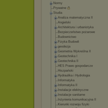
Normy
Prywatne
Studia
Analiza matematyczna II
Angielski
Architektura i urbanistyka
Bezpieczeństwo pożarowe
Budownictwo
Fizyka Budowli
geodezja
Geometria Wykreślna II
Geotechnika I
Geotechnika II
HES Prawo gospodarcze
Hiszpański
Hydraulika i Hydrologia
Informatyka
Informatyka II
Instalacje elektryczne
Instalacje sanitarne
Inżynieria komunikacyjna II
Kierunki rozwoju fizyki