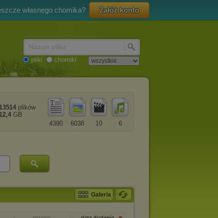
eszcze własnego chomika?
Załóż konto
Nazwa pliku
pliki
chomiki
13514
plików
12,4
GB
4390
6038
10
6
Galeria
rozmiar
data dodania