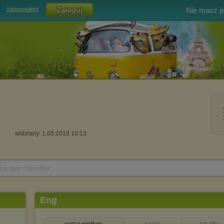
Nie masz j
zapomniałem
widziany: 1.05.2019 10:13
 na tym chomiku
Eng
sortuj według:
nazwa
typ pliku