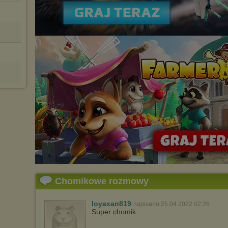
Chomikowe rozmowy
loyaxan819
napisano 25.04.2022 02:26
Super chomik