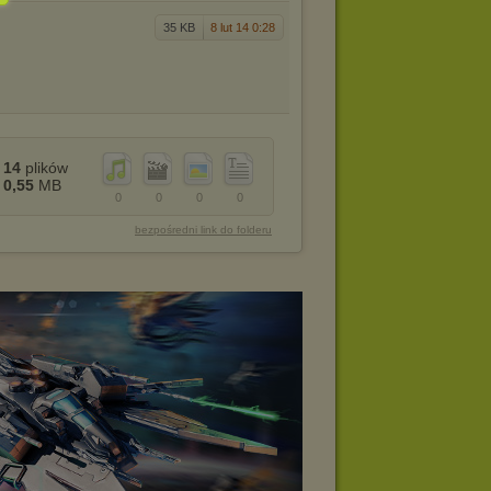
35 KB
8 lut 14 0:28
14
plików
0,55
MB
0
0
0
0
bezpośredni link do folderu