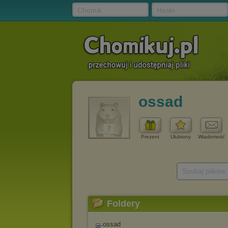
Chomik
Hasło
ossad
Prezent
Ulubiony
Wiadomość
Szukaj plików
Foldery
ossad