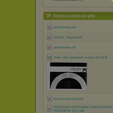
Ostatnio pobierane pliki
geotechnika.pdf
Schody - książka.pdf
geotechnika.pdf
Zalec. stos. geowyrob. w naw. asf. 66.tif
Kraczkowski,maly.pdf
PODSTAWY MOSTOWNICTWA KONSPEKT
PAŹDZIENIK 2012.pdf