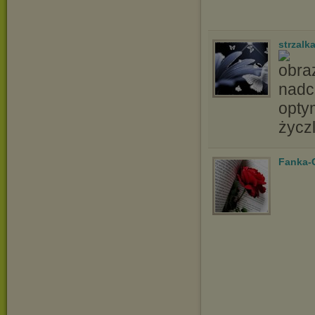
strzalk
nadc
opty
życz
Fanka-