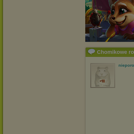
Chomikowe r
niepor