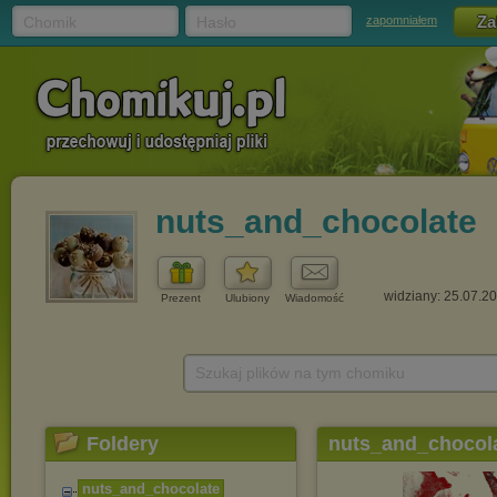
Chomik
Hasło
zapomniałem
nuts_and_chocolate
widziany: 25.07.2
Prezent
Ulubiony
Wiadomość
Szukaj plików na tym chomiku
Foldery
nuts_and_chocol
nuts_and_chocolate