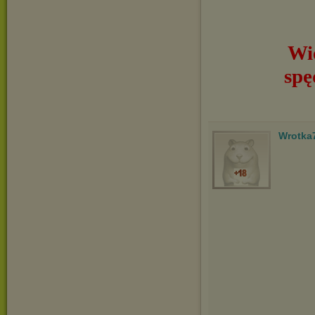
Wie
spę
Wrotka