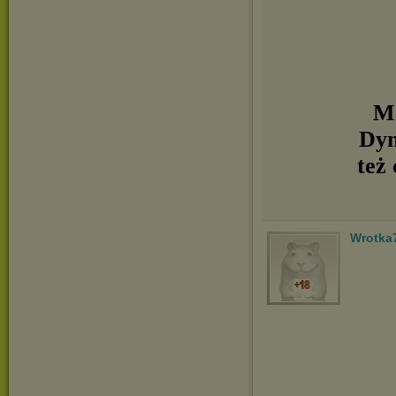
Ma
Dyn
też 
Wrotka