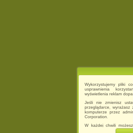
Wykorzystujemy pliki c
usprawnienia korzyst
wyświetlenia reklam dop
Jeśli nie zmienisz ust
przeglądarce, wyrażasz
komputerze przez admin
Corporation.
W każdej chwili możesz
cookies w swojej przeglą