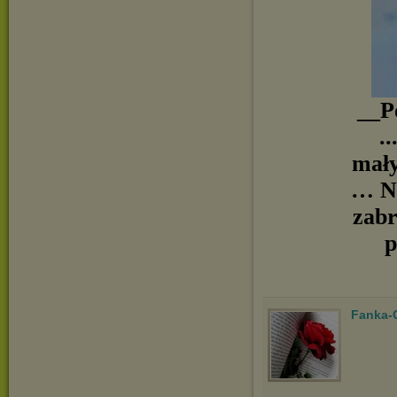
__P
.
mały
… Ni
zabr
p
Fanka-