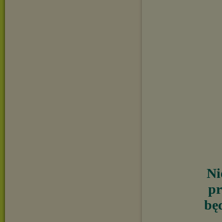
Ni
pr
będ