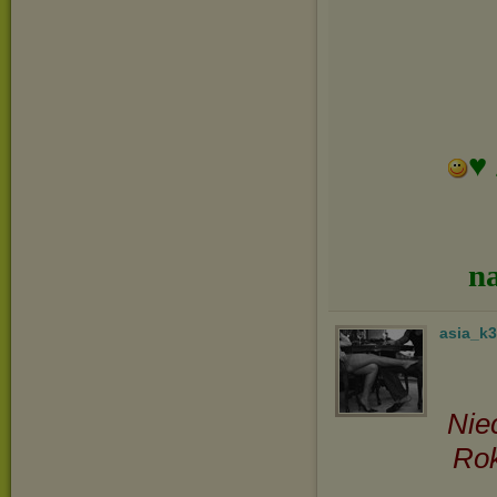
♥ 
n
asia_k3
Nie
Rok