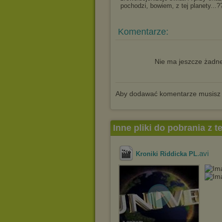
pochodzi, bowiem, z tej planety...?
Komentarze:
Nie ma jeszcze żadne
Aby dodawać komentarze musisz
Inne pliki do pobrania z 
.avi
Kroniki Riddicka PL
z opisem