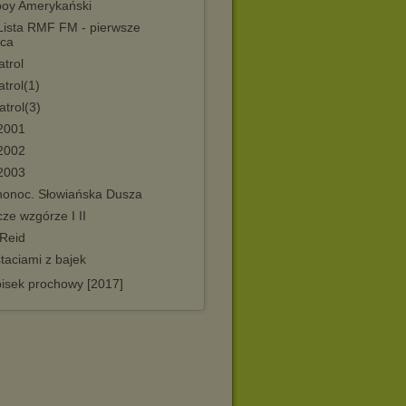
boy Amerykański
Lista RMF FM - pierwsze
sca
atrol
atrol(1)
atrol(3)
2001
2002
2003
onoc. Słowiańska Dusza
ze wzgórze I II
 Reid
taciami z bajek
pisek prochowy [2017]