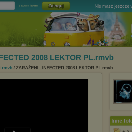
Nie masz jeszcze
zapomniałem
NFECTED 2008 LEKTOR PL.rmvb
fi rmvb
/ ZARAŻENI - INFECTED 2008 LEKTOR PL.rmvb
Inne fol
◈ St