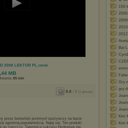
155 
Play
2005
Video
2009
2010
2012
Anet
Bai L
Cyndi
CZE
D 2008 LEKTOR PL.rmvb
emma
,44 MB
Fake
trwania:
85 min
Gry d
gry d
0.0
/
5
(
0
głosów)
Joan
Joan
Joan
Kim 
ny przez bostoński przemysł spożywczy na bazie
się ogromną popularnością. Napij się. Ten produkt
Kim K
zji go zniszczy. Tajemnica sukcesu Hydropure nie