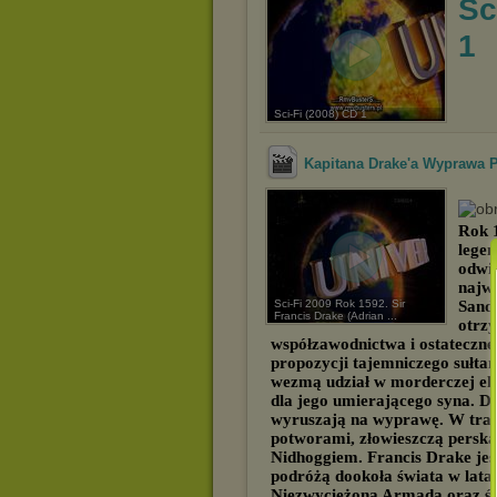
Sc
1
Sci-Fi (2008) CD 1
Kapitana Drake'a Wyprawa Po
Rok 1
legen
odwi
najwi
Sci-Fi 2009 Rok 1592. Sir
Sand
Francis Drake (Adrian ...
otrz
współzawodnictwa i ostateczne
propozycji tajemniczego sułtan
wezmą udział w morderczej eksp
dla jego umierającego syna. D
wyruszają na wyprawę. W trakc
potworami, złowieszczą persk
Nidhoggiem. Francis Drake jest
podróżą dookoła świata w lata
Niezwyciężoną Armadą oraz ś