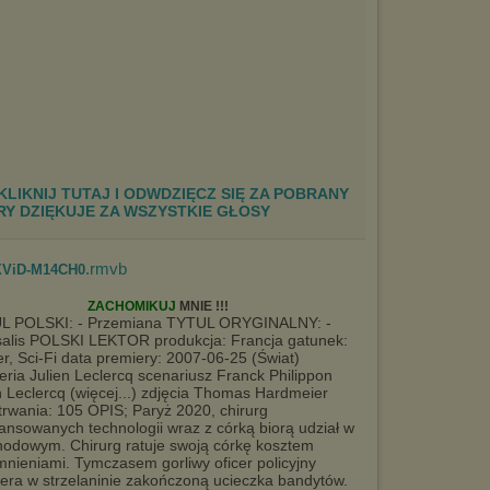
KLIKNIJ TUTAJ I ODWDZIĘCZ SIĘ ZA POBRANY
ÓRY DZIĘKUJE ZA WSZYSTKIE GŁOSY
.rmvb
.XViD-M14CH0
ZACHOMIKUJ
MNIE !!!
L POLSKI: - Przemiana TYTUL ORYGINALNY: -
alis POLSKI LEKTOR produkcja: Francja gatunek:
ler, Sci-Fi data premiery: 2007-06-25 (Świat)
eria Julien Leclercq scenariusz Franck Philippon
n Leclercq (więcej...) zdjęcia Thomas Hardmeier
trwania: 105 OPIS; Paryż 2020, chirurg
nsowanych technologii wraz z córką biorą udział w
dowym. Chirurg ratuje swoją córkę kosztem
nieniami. Tymczasem gorliwy oficer policyjny
nera w strzelaninie zakończoną ucieczka bandytów.