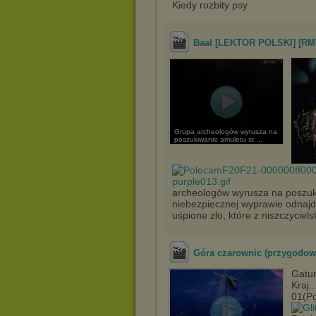
Kiedy rozbity psy
Baal [LEKTOR POLSKI] [RM
Grupa archeologów wyrusza na
poszukiwanie amuletu st ...
archeologów wyrusza na poszuk
niebezpiecznej wyprawie odnajduj
uśpione zło, które z niszczyciel
Góra czarownic (przygodow
Gatun
Kraj..
01(Po