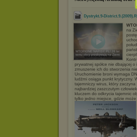
Dystrykt.9-District.9.(2009
WTOP
na Zi
postę
uchod
połud
państ
WTOPIONE NAPISY PL! 28 lat
cierp
temu obcy przybywają na Ziemi
...
Kontr
prywatnej spółce nie dbającej o 
zmuszenie ich do stworzenia ni
Uruchomienie broni wymaga DN
ludźmi osiąga punkt krytyczny. 
tajemniczy wirus, który zaczyna
najbardziej zaszczutym człowiek
kluczem do odkrycia tajemnic obc
tylko jedno miejsce, gdzie może s