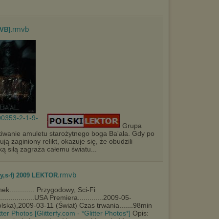
.rmvb
VB]
Grupa
iwanie amuletu starożytnego boga Ba'ala. Gdy po
ą zaginiony relikt, okazuje się, że obudzili
ską siłą zagraża całemu światu...
.rmvb
y,s-f) 2009 LEKTOR
ek............. Przygodowy, Sci-Fi
..................USA Premiera.............2009-05-
lska),2009-03-11 (Świat) Czas trwania.......98min
[Glitterfy.com - *Glitter Photos*]
Opis: