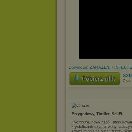
Download:
ZARAŻENI - INFECTE
320
Pobierz plik
Czas 
Przygodowy, Thriller, Sci-Fi
Hydropure, nowy napój, produkowa
krystalicznie czystej wody, cieszy 
zrewolucjonizuje świat. A przy oka