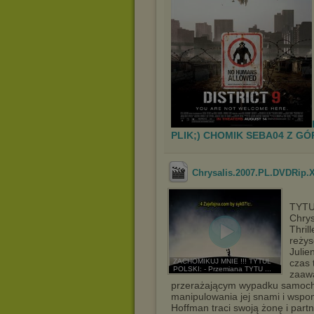
PLIK;) CHOMIK SEBA04 Z G
Chrysalis.2007.PL.DVDRip
TYTU
Chrys
Thril
reżys
Julie
ZACHOMIKUJ MNIE !!! TYTUL
czas 
POLSKI: - Przemiana TYTU ...
zaawa
przerażającym wypadku samocho
manipulowania jej snami i wspom
Hoffman traci swoją żonę i part