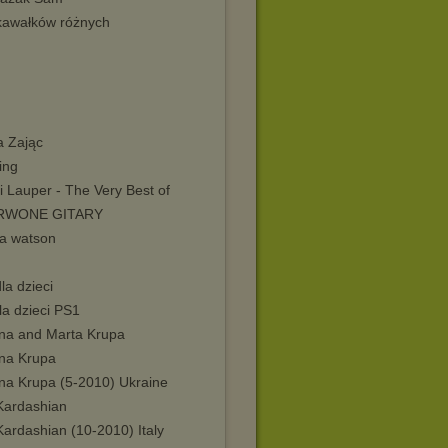
kawałków różnych
a Zając
ing
 Lauper - The Very Best of
RWONE GITARY
 watson
la dzieci
la dzieci PS1
na and Marta Krupa
na Krupa
na Krupa (5-2010) Ukraine
Kardashian
ardashian (10-2010) Italy