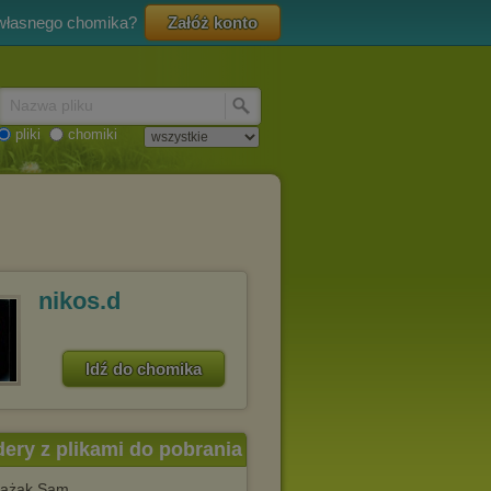
 własnego chomika?
Załóż konto
Nazwa pliku
pliki
chomiki
nikos.d
Idź do chomika
dery z plikami do pobrania
rażak Sam