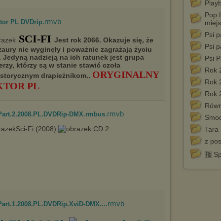
Play
Pop 
.rmvb
ktor PL DVDrip
miej
Psi p
SCI-FI
Jest rok 2066. Okazuje się, że
Psi p
aury nie wyginęły i poważnie zagrażają życiu
. Jedyną nadzieją na ich ratunek jest grupa
Psi P
erzy, którzy są w stanie stawić czoła
Rok 
ORYGINALNY
istorycznym drapieżnikom..
Rok 
KTOR PL
Rok 
Równ
.rmvb
Part.2.2008.PL.DVDRip-DMX.rmbus
Smoc
Sci-Fi (2008)
CD 2.
Tara
z pos
🈯 S
.rmvb
art.1.2008.PL.DVDRip.XviD-DMX...