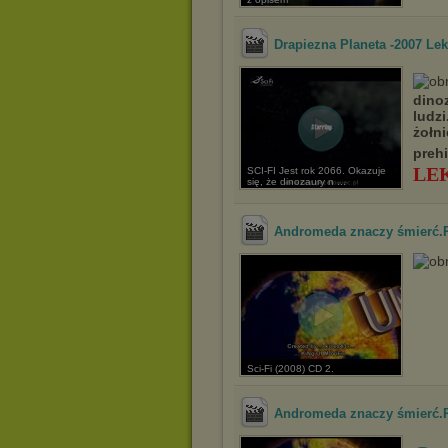
Drapiezna Planeta -2007 Le
dinoz
ludzi
żołni
preh
LE
SCI-FI Jest rok 2066. Okazuje
się, że dinozaury n ...
Andromeda znaczy śmierć.
Sci-Fi (2008) CD 2.
Andromeda znaczy śmierć.P