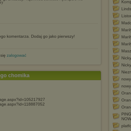
Komp
??
Lind
Listo
Mado
Mari
go komentarza. Dodaj go jako pierwszy!
Mari
Mari
Masz
 się
zalogować
Nicky
Nick
Niezn
tego chomika
nowy
nowy
Oran
Oran
Oran
PIN
NOW
plat