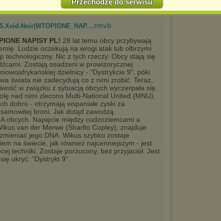
Przechodzę do serwisu
Jednocześnie informujemy że zmiana ustawień przeglądarki może
spowodować ograniczenie korzystania ze strony Chomikuj.pl.
.rmvb
).R5.Xvid-Noir(WTOPIONE_NAP...
W przypadku braku twojej zgody na akceptację cookies niestety
prosimy o opuszczenie serwisu chomikuj.pl.
IONE NAPISY PL!
28 lat temu obcy przybywają
emię. Ludzie oczekują na wrogi atak lub olbrzymi
Wykorzystanie plików cookies
przez
Zaufanych Partnerów
(dostosowanie reklam do Twoich potrzeb, analiza skuteczności działań
p technologiczny. Nic z tych rzeczy. Obcy stają się
marketingowych).
źcami. Zostają osadzeni w prowizorycznej
niowoafrykańskiej dzielnicy - "Dystrykcie 9", póki
Wyrażenie sprzeciwu spowoduje, że wyświetlana Ci reklama nie
wa świata nie zadecydują co z nimi zrobić. Teraz,
będzie dopasowana do Twoich preferencji, a będzie to reklama
liwość w związku z sytuacją obcych wyczerpała się.
wyświetlona przypadkowo.
olę nad nimi zlecono Multi-National United (MNU),
ich dobro - otrzymają wspaniałe zyski za
Istnieje możliwość zmiany ustawień przeglądarki internetowej w
esamowitej broni. Jak dotąd zawodzą.
sposób uniemożliwiający przechowywanie plików cookies na
A obcych. Napięcie między cudzoziemcami a
urządzeniu końcowym. Można również usunąć pliki cookies,
Wikus van der Merwe (Sharlto Copley), znajduje
dokonując odpowiednich zmian w ustawieniach przeglądarki
 zmieniać jego DNA. Wikus szybko zostaje
internetowej.
iem na świecie, jak również najcenniejszym - jest
Pełną informację na ten temat znajdziesz pod adresem
ej techniki. Zostaje porzucony, bez przyjaciół. Jest
http://chomikuj.pl/PolitykaPrywatnosci.aspx
.
ię ukryć: "Dystrykt 9".