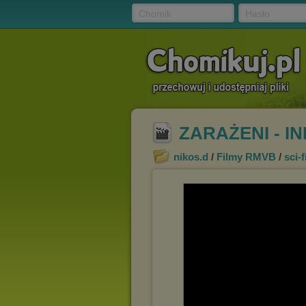
Chomik
Hasło
ZARAŻENI - I
nikos.d
/
Filmy RMVB
/
sci-